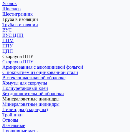
Уголок
Швеллер
Шестигранник
Труба в изоляции
Труба в изоляции
ВУС
ВУС ЦПП
ППМ
ППУ
ЦПП
Скорлупа ППУ
Скорлупа ППУ
Армированная с алюминиевой фольгой
С покрытием из оцинкованной стали
В стеклопластиковой оболочке
Хомуты для скорлупы
Полиуретановый клей
Без дополнительной оболочки
Минераловатные цилиндры
Минераловатные цилиндры
Цилиндры (скорлупы)
Тройники
Отводы
Ламельные
Прошивные маты