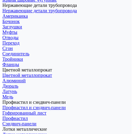
Нержавеющие детали трубопровода
Нержавеющие детали трубопровода
Американка
Бочонок
Заглушки
Муфты
Отводы
Переход
Сгон
Соединитель
Тройники
Фланцы
Цветной металлопрокат
Цветной металлопрокат
Алюминий
Дюраль
Латунь
Медь
Профнастил и сэндвич-панели
Профнастил и сэндвич-панели
Гофрированный лист
Профнастил
Сэндвич-панели
Лотки металлические