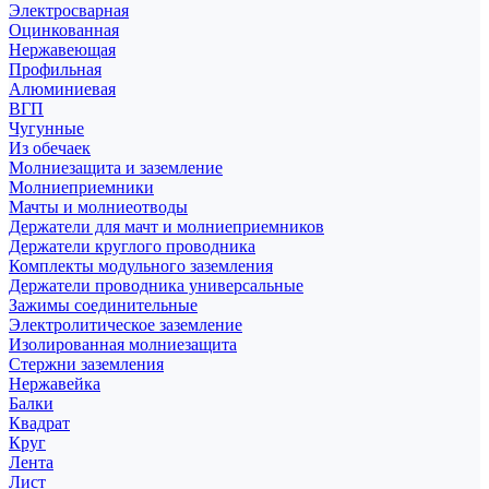
Электросварная
Оцинкованная
Нержавеющая
Профильная
Алюминиевая
ВГП
Чугунные
Из обечаек
Молниезащита и заземление
Молниеприемники
Мачты и молниеотводы
Держатели для мачт и молниеприемников
Держатели круглого проводника
Комплекты модульного заземления
Держатели проводника универсальные
Зажимы соединительные
Электролитическое заземление
Изолированная молниезащита
Стержни заземления
Нержавейка
Балки
Квадрат
Круг
Лента
Лист