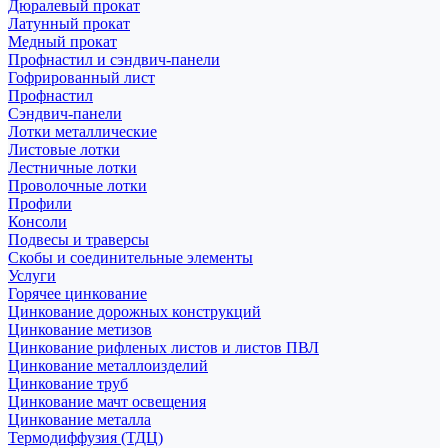
Дюралевый прокат
Латунный прокат
Медный прокат
Профнастил и сэндвич-панели
Гофрированный лист
Профнастил
Сэндвич-панели
Лотки металлические
Листовые лотки
Лестничные лотки
Проволочные лотки
Профили
Консоли
Подвесы и траверсы
Скобы и соединительные элементы
Услуги
Горячее цинкование
Цинкование дорожных конструкций
Цинкование метизов
Цинкование рифленых листов и листов ПВЛ
Цинкование металлоизделий
Цинкование труб
Цинкование мачт освещения
Цинкование металла
Термодиффузия (ТДЦ)