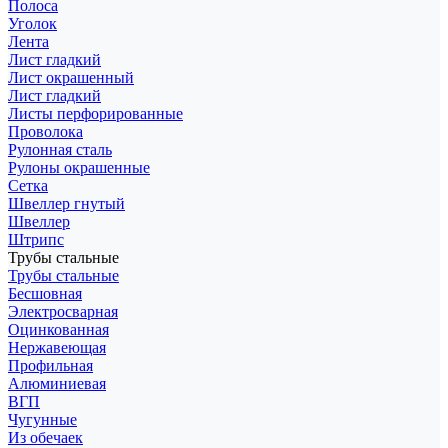
Полоса
Уголок
Лента
Лист гладкий
Лист окрашенный
Лист гладкий
Листы перфорированные
Проволока
Рулонная сталь
Рулоны окрашенные
Сетка
Швеллер гнутый
Швеллер
Штрипс
Трубы стальные
Трубы стальные
Бесшовная
Электросварная
Оцинкованная
Нержавеющая
Профильная
Алюминиевая
ВГП
Чугунные
Из обечаек