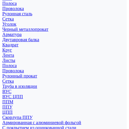
Полоса
Проволока
Рулонная сталь
Сетка
Уголок
Черный металлопрокат
Арматура
Двутавровая балка
Квадрат
Круг
Лента
Листы
Полоса
Проволока
Рулонный прокат
Сетка
Труба в изоляции
ВУС
ВУС ЦПП
ППМ
ППУ
ЦПП
Скорлупа ППУ
Армированная с алюминиевой фольгой
С покрытием из оцинкованной стали