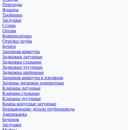
Переходы
Фланцы
Тройники
Заглушки
Сгоны
Опоры
Компенсаторы
Отрезки трубы
Бочата
Запорная арматура
Задвижки латунные
Задвижки стальные
Задвижки чугунные
Задвижки шиберные
Запорная арматура в изоляции
Затворы дисковые поворотные
Клапаны латунные
Клапаны стальные
Клапаны чугунные
Краны конусные латунные
Нержавеющие детали трубопровода
Американка
Бочонок
Заглушки
Муфты