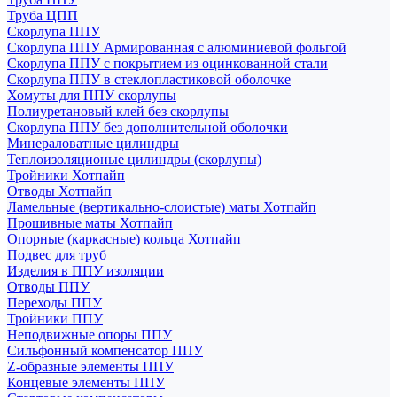
Труба ЦПП
Скорлупа ППУ
Скорлупа ППУ Армированная с алюминиевой фольгой
Скорлупа ППУ с покрытием из оцинкованной стали
Скорлупа ППУ в стеклопластиковой оболочке
Хомуты для ППУ скорлупы
Полиуретановый клей без скорлупы
Скорлупа ППУ без дополнительной оболочки
Минераловатные цилиндры
Теплоизоляционые цилиндры (скорлупы)
Тройники Хотпайп
Отводы Хотпайп
Ламельные (вертикально-слоистые) маты Хотпайп
Прошивные маты Хотпайп
Опорные (каркасные) кольца Хотпайп
Подвес для труб
Изделия в ППУ изоляции
Отводы ППУ
Переходы ППУ
Тройники ППУ
Неподвижные опоры ППУ
Cильфонный компенсатор ППУ
Z-образные элементы ППУ
Концевые элементы ППУ