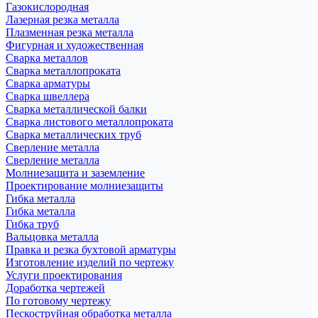
Газокислородная
Лазерная резка металла
Плазменная резка металла
Фигурная и художественная
Сварка металлов
Сварка металлопроката
Сварка арматуры
Сварка швеллера
Сварка металлической балки
Сварка листового металлопроката
Сварка металлических труб
Сверление металла
Сверление металла
Молниезащита и заземление
Проектирование молниезащиты
Гибка металла
Гибка металла
Гибка труб
Вальцовка металла
Правка и резка бухтовой арматуры
Изготовление изделий по чертежу
Услуги проектирования
Доработка чертежей
По готовому чертежу
Пескоструйная обработка металла