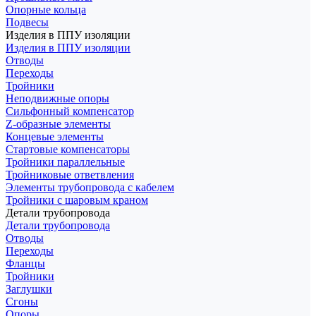
Опорные кольца
Подвесы
Изделия в ППУ изоляции
Изделия в ППУ изоляции
Отводы
Переходы
Тройники
Неподвижные опоры
Cильфонный компенсатор
Z-образные элементы
Концевые элементы
Стартовые компенсаторы
Тройники параллельные
Тройниковые ответвления
Элементы трубопровода с кабелем
Тройники с шаровым краном
Детали трубопровода
Детали трубопровода
Отводы
Переходы
Фланцы
Тройники
Заглушки
Сгоны
Опоры