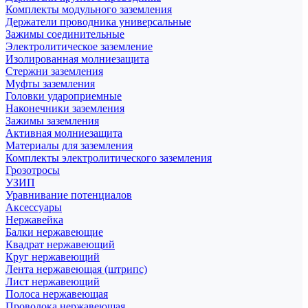
Комплекты модульного заземления
Держатели проводника универсальные
Зажимы соединительные
Электролитическое заземление
Изолированная молниезащита
Стержни заземления
Муфты заземления
Головки удароприемные
Наконечники заземления
Зажимы заземления
Активная молниезащита
Материалы для заземления
Комплекты электролитического заземления
Грозотросы
УЗИП
Уравнивание потенциалов
Аксессуары
Нержавейка
Балки нержавеющие
Квадрат нержавеющий
Круг нержавеющий
Лента нержавеющая (штрипс)
Лист нержавеющий
Полоса нержавеющая
Проволока нержавеющая