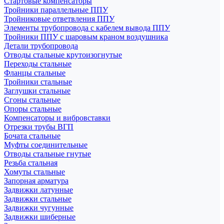
Стартовые компенсаторы
Тройники параллельные ППУ
Тройниковые ответвления ППУ
Элементы трубопровода с кабелем вывода ППУ
Тройники ППУ с шаровым краном воздушника
Детали трубопровода
Отводы стальные крутоизогнутые
Переходы стальные
Фланцы стальные
Тройники стальные
Заглушки стальные
Сгоны стальные
Опоры стальные
Компенсаторы и вибровставки
Отрезки трубы ВГП
Бочата стальные
Муфты соединительные
Отводы стальные гнутые
Резьба стальная
Хомуты стальные
Запорная арматура
Задвижки латунные
Задвижки стальные
Задвижки чугунные
Задвижки шиберные