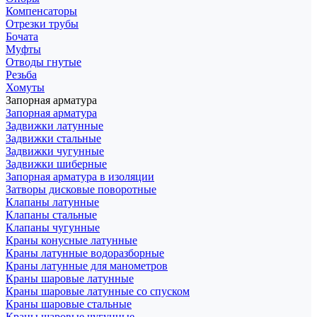
Компенсаторы
Отрезки трубы
Бочата
Муфты
Отводы гнутые
Резьба
Хомуты
Запорная арматура
Запорная арматура
Задвижки латунные
Задвижки стальные
Задвижки чугунные
Задвижки шиберные
Запорная арматура в изоляции
Затворы дисковые поворотные
Клапаны латунные
Клапаны стальные
Клапаны чугунные
Краны конусные латунные
Краны латунные водоразборные
Краны латунные для манометров
Краны шаровые латунные
Краны шаровые латунные со спуском
Краны шаровые стальные
Краны шаровые чугунные