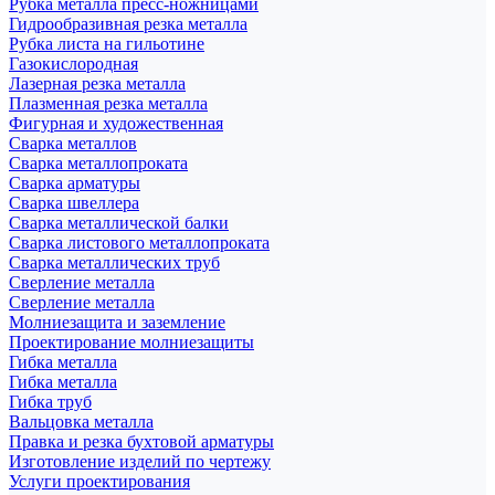
Рубка металла пресс-ножницами
Гидрообразивная резка металла
Рубка листа на гильотине
Газокислородная
Лазерная резка металла
Плазменная резка металла
Фигурная и художественная
Сварка металлов
Сварка металлопроката
Сварка арматуры
Сварка швеллера
Сварка металлической балки
Сварка листового металлопроката
Сварка металлических труб
Сверление металла
Сверление металла
Молниезащита и заземление
Проектирование молниезащиты
Гибка металла
Гибка металла
Гибка труб
Вальцовка металла
Правка и резка бухтовой арматуры
Изготовление изделий по чертежу
Услуги проектирования