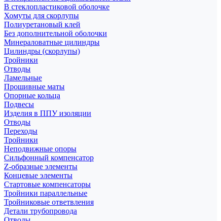
В стеклопластиковой оболочке
Хомуты для скорлупы
Полиуретановый клей
Без дополнительной оболочки
Минераловатные цилиндры
Цилиндры (скорлупы)
Тройники
Отводы
Ламельные
Прошивные маты
Опорные кольца
Подвесы
Изделия в ППУ изоляции
Отводы
Переходы
Тройники
Неподвижные опоры
Cильфонный компенсатор
Z-образные элементы
Концевые элементы
Стартовые компенсаторы
Тройники параллельные
Тройниковые ответвления
Детали трубопровода
Отводы