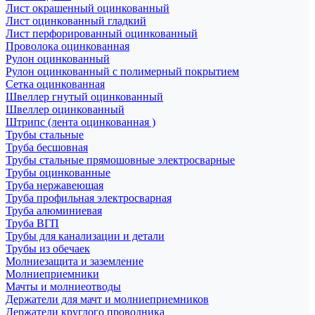
Лист окрашенный оцинкованный
Лист оцинкованный гладкий
Лист перфорированный оцинкованный
Проволока оцинкованная
Рулон оцинкованный
Рулон оцинкованный с полимерный покрытием
Сетка оцинкованная
Швеллер гнутый оцинкованный
Швеллер оцинкованный
Штрипс (лента оцинкованная )
Трубы стальные
Труба бесшовная
Трубы стальные прямошовные электросварные
Трубы оцинкованные
Труба нержавеющая
Труба профильная электросварная
Труба алюминиевая
Труба ВГП
Трубы для канализации и детали
Трубы из обечаек
Молниезащита и заземление
Молниеприемники
Мачты и молниеотводы
Держатели для мачт и молниеприемников
Держатели круглого проводника