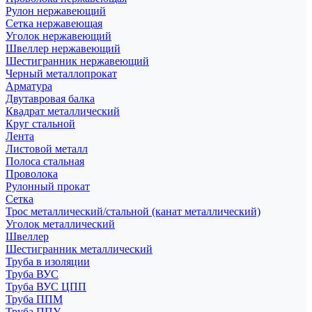
Рулон нержавеющий
Сетка нержавеющая
Уголок нержавеющий
Швеллер нержавеющий
Шестигранник нержавеющий
Черный металлопрокат
Арматура
Двутавровая балка
Квадрат металлический
Круг стальной
Лента
Листовой металл
Полоса стальная
Проволока
Рулонный прокат
Сетка
Трос металлический/стальной (канат металлический)
Уголок металлический
Швеллер
Шестигранник металлический
Труба в изоляции
Труба ВУС
Труба ВУС ЦПП
Труба ППМ
Труба ППУ