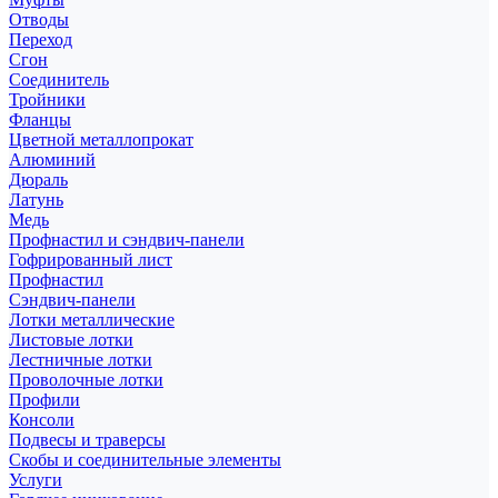
Отводы
Переход
Сгон
Соединитель
Тройники
Фланцы
Цветной металлопрокат
Алюминий
Дюраль
Латунь
Медь
Профнастил и сэндвич-панели
Гофрированный лист
Профнастил
Сэндвич-панели
Лотки металлические
Листовые лотки
Лестничные лотки
Проволочные лотки
Профили
Консоли
Подвесы и траверсы
Скобы и соединительные элементы
Услуги