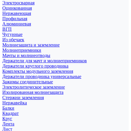
Электросварная
Оцинкованная
Нержавеющая
Профильная
Алюминиевая
ВГП
Чугунные
Из обечаек
Молниезащита и заземление
Молниеприемники
Мачты и молниеотводы
Держатели для мачт и молниеприемников
Держатели круглого проводника
Комплекты модульного заземления
Держатели проводника универсальные
Зажимы соединительные
Электролитическое заземление
Изолированная молниезащита
Стержни заземления
Нержавейка
Балки
Квадрат
Круг
Лента
Лист