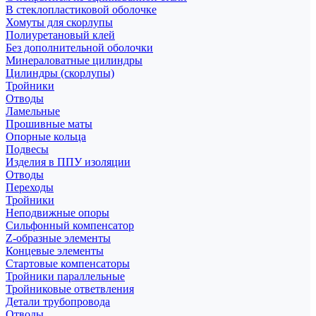
В стеклопластиковой оболочке
Хомуты для скорлупы
Полиуретановый клей
Без дополнительной оболочки
Минераловатные цилиндры
Цилиндры (скорлупы)
Тройники
Отводы
Ламельные
Прошивные маты
Опорные кольца
Подвесы
Изделия в ППУ изоляции
Отводы
Переходы
Тройники
Неподвижные опоры
Cильфонный компенсатор
Z-образные элементы
Концевые элементы
Стартовые компенсаторы
Тройники параллельные
Тройниковые ответвления
Детали трубопровода
Отводы