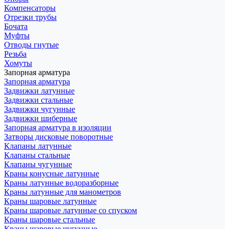
Компенсаторы
Отрезки трубы
Бочата
Муфты
Отводы гнутые
Резьба
Хомуты
Запорная арматура
Запорная арматура
Задвижки латунные
Задвижки стальные
Задвижки чугунные
Задвижки шиберные
Запорная арматура в изоляции
Затворы дисковые поворотные
Клапаны латунные
Клапаны стальные
Клапаны чугунные
Краны конусные латунные
Краны латунные водоразборные
Краны латунные для манометров
Краны шаровые латунные
Краны шаровые латунные со спуском
Краны шаровые стальные
Краны шаровые чугунные