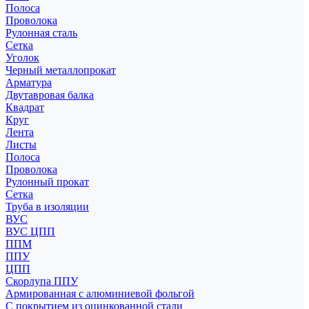
Полоса
Проволока
Рулонная сталь
Сетка
Уголок
Черный металлопрокат
Арматура
Двутавровая балка
Квадрат
Круг
Лента
Листы
Полоса
Проволока
Рулонный прокат
Сетка
Труба в изоляции
ВУС
ВУС ЦПП
ППМ
ППУ
ЦПП
Скорлупа ППУ
Армированная с алюминиевой фольгой
С покрытием из оцинкованной стали