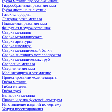
Рубка металла пресс-ножницами
Гидрообразивная резка металла
Рубка листа на гильотине
Газокислородная
Лазерная резка металла
Плазменная резка металла
Фигурная и художественная
Сварка металлов
Сварка металлопроката
Сварка арматуры
Сварка швеллера
Сварка металлической балки
Сварка листового металлопроката
Сварка металлических труб
Сверление металла
Сверление металла
Молниезащита и заземление
Проектирование молниезащиты
Гибка металла
Гибка металла
Гибка труб
Вальцовка металла
Правка и резка бухтовой арматуры
Изготовление изделий по чертежу
Услуги проектирования