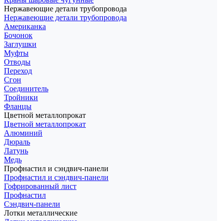
Нержавеющие детали трубопровода
Нержавеющие детали трубопровода
Американка
Бочонок
Заглушки
Муфты
Отводы
Переход
Сгон
Соединитель
Тройники
Фланцы
Цветной металлопрокат
Цветной металлопрокат
Алюминий
Дюраль
Латунь
Медь
Профнастил и сэндвич-панели
Профнастил и сэндвич-панели
Гофрированный лист
Профнастил
Сэндвич-панели
Лотки металлические