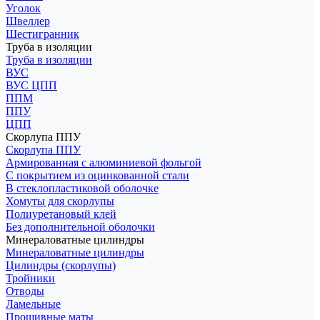
Уголок
Швеллер
Шестигранник
Труба в изоляции
Труба в изоляции
ВУС
ВУС ЦПП
ППМ
ППУ
ЦПП
Скорлупа ППУ
Скорлупа ППУ
Армированная с алюминиевой фольгой
С покрытием из оцинкованной стали
В стеклопластиковой оболочке
Хомуты для скорлупы
Полиуретановый клей
Без дополнительной оболочки
Минераловатные цилиндры
Минераловатные цилиндры
Цилиндры (скорлупы)
Тройники
Отводы
Ламельные
Прошивные маты