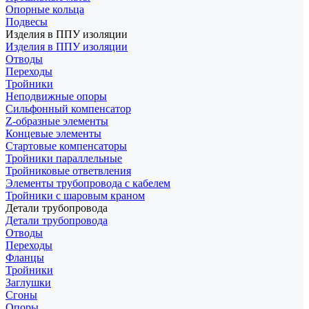
Опорные кольца
Подвесы
Изделия в ППУ изоляции
Изделия в ППУ изоляции
Отводы
Переходы
Тройники
Неподвижные опоры
Cильфонный компенсатор
Z-образные элементы
Концевые элементы
Стартовые компенсаторы
Тройники параллельные
Тройниковые ответвления
Элементы трубопровода с кабелем
Тройники с шаровым краном
Детали трубопровода
Детали трубопровода
Отводы
Переходы
Фланцы
Тройники
Заглушки
Сгоны
Опоры