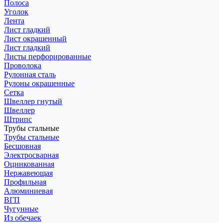
Полоса
Уголок
Лента
Лист гладкий
Лист окрашенный
Лист гладкий
Листы перфорированные
Проволока
Рулонная сталь
Рулоны окрашенные
Сетка
Швеллер гнутый
Швеллер
Штрипс
Трубы стальные
Трубы стальные
Бесшовная
Электросварная
Оцинкованная
Нержавеющая
Профильная
Алюминиевая
ВГП
Чугунные
Из обечаек