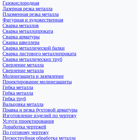
Газокислородная
Лазерная резка металла
Плазменная резка металла
Фигурная и художественная
Сварка металлов
Сварка металлопроката
Сварка арматуры
Сварка швеллера
Сварка металлической балки
Сварка листового металлопроката
Сварка металлических труб
Сверление металла
Сверление металла
Молниезащита и заземление
Проектирование молниезащиты
Гибка металла
Гибка металла
Гибка труб
Вальцовка металла
Правка и резка бухтовой арматуры
Изготовление изделий по чертежу
Услуги проектирования
Доработка чертежей
По готовому чертежу
Пескоструйная обработка металла