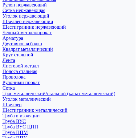
Рулон нержавеющий
Сетка нержавеющая
Уголок нержавеющий
Швеллер нержавеющий
Шестигранник нержавеющий
Черный металлопрокат
Арматура
Двутавровая балка
Квадрат металлический
Круг стальной
Лента
Листовой металл
Полоса стальная
Проволока
Рулонный прокат
Сетка
Трос металлический/стальной (канат металлический)
Уголок металлический
Швеллер
Шестигранник металлический
Труба в изоляции
Труба ВУС
Труба ВУС ЦПП
Труба ППМ
Труба ППУ