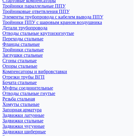
Стартовые компенсаторы
Тройники параллельные ППУ
Тройниковые ответвления ППУ
Элементы трубопровода с кабелем вывода ППУ
Тройники ППУ с шаровым краном воздушника
Детали трубопровода
Отводы стальные крутоизогнутые
Переходы стальные
Фланцы стальные
Тройники стальные
Заглушки стальные
Сгоны стальные
Опоры стальные
Компенсаторы и вибровставки
Отрезки трубы ВГП
Бочата стальные
Муфты соединительные
Отводы стальные гнутые
Резьба стальная
Хомуты стальные
Запорная арматура
Задвижки латунные
Задвижки стальные
Задвижки чугунные
Задвижки шиберные