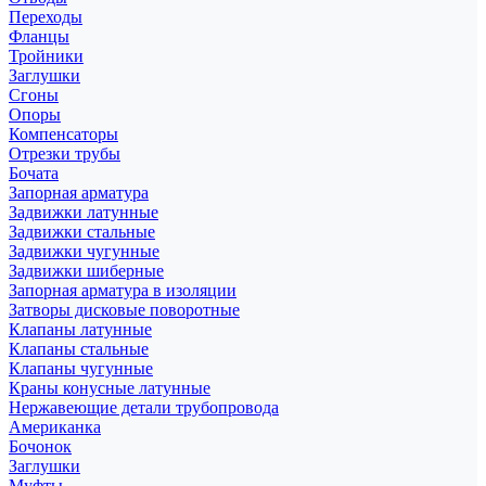
Переходы
Фланцы
Тройники
Заглушки
Сгоны
Опоры
Компенсаторы
Отрезки трубы
Бочата
Запорная арматура
Задвижки латунные
Задвижки стальные
Задвижки чугунные
Задвижки шиберные
Запорная арматура в изоляции
Затворы дисковые поворотные
Клапаны латунные
Клапаны стальные
Клапаны чугунные
Краны конусные латунные
Нержавеющие детали трубопровода
Американка
Бочонок
Заглушки
Муфты