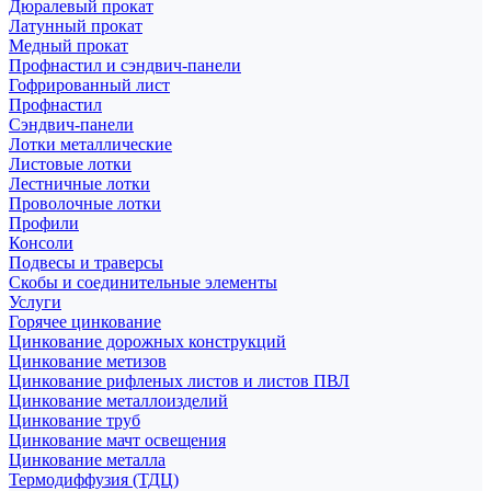
Дюралевый прокат
Латунный прокат
Медный прокат
Профнастил и сэндвич-панели
Гофрированный лист
Профнастил
Сэндвич-панели
Лотки металлические
Листовые лотки
Лестничные лотки
Проволочные лотки
Профили
Консоли
Подвесы и траверсы
Скобы и соединительные элементы
Услуги
Горячее цинкование
Цинкование дорожных конструкций
Цинкование метизов
Цинкование рифленых листов и листов ПВЛ
Цинкование металлоизделий
Цинкование труб
Цинкование мачт освещения
Цинкование металла
Термодиффузия (ТДЦ)