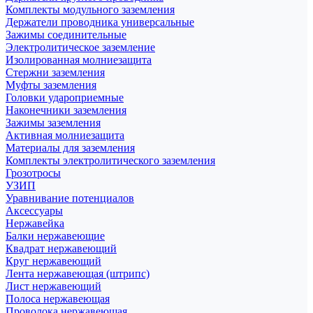
Комплекты модульного заземления
Держатели проводника универсальные
Зажимы соединительные
Электролитическое заземление
Изолированная молниезащита
Стержни заземления
Муфты заземления
Головки удароприемные
Наконечники заземления
Зажимы заземления
Активная молниезащита
Материалы для заземления
Комплекты электролитического заземления
Грозотросы
УЗИП
Уравнивание потенциалов
Аксессуары
Нержавейка
Балки нержавеющие
Квадрат нержавеющий
Круг нержавеющий
Лента нержавеющая (штрипс)
Лист нержавеющий
Полоса нержавеющая
Проволока нержавеющая