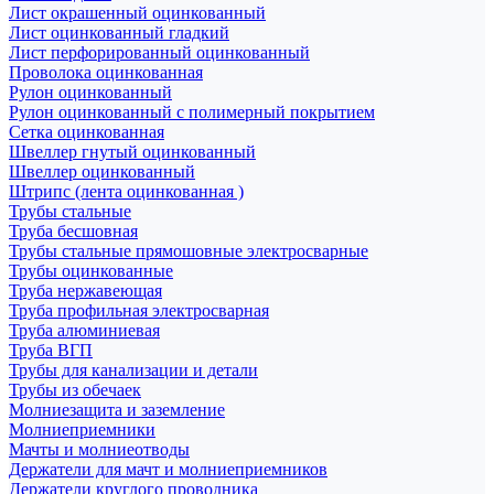
Лист окрашенный оцинкованный
Лист оцинкованный гладкий
Лист перфорированный оцинкованный
Проволока оцинкованная
Рулон оцинкованный
Рулон оцинкованный с полимерный покрытием
Сетка оцинкованная
Швеллер гнутый оцинкованный
Швеллер оцинкованный
Штрипс (лента оцинкованная )
Трубы стальные
Труба бесшовная
Трубы стальные прямошовные электросварные
Трубы оцинкованные
Труба нержавеющая
Труба профильная электросварная
Труба алюминиевая
Труба ВГП
Трубы для канализации и детали
Трубы из обечаек
Молниезащита и заземление
Молниеприемники
Мачты и молниеотводы
Держатели для мачт и молниеприемников
Держатели круглого проводника