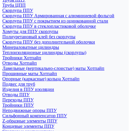
Труба ЦПП
Скорлупа ППУ
Скорлупа ППУ Армированная с алюминиевой фольгой
Скорлупа ППУ с покрытием из оцинкованной стали
Скорлупа ППУ в стеклопластиковой оболочке
Хомуты для ППУ скорлупы
Полиуретановый клей без скорлупы
Скорлупа ППУ без дополнительной оболочки
Минераловатные цилиндры
Теплоизоляционые цилиндры (скорлупы)
Тройники Хотпайп
Отводы Хотпайп
Ламельные (вертикально-слоистые) маты Хотпайп
Прошивные маты Хотпайп
Опорные (каркасные) кольца Хотпайп
Подвес для труб
Изделия в ППУ изоляции
Отводы ППУ
Переходы ППУ
Тройники ППУ
Неподвижные опоры ППУ
Cильфонный компенсатор ППУ
Z-образные элементы ППУ
Концевые элементы ППУ