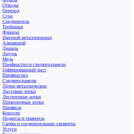
Отводы
Переход
Сгон
Соединитель
Тройники
Фланцы
Цветной металлопрокат
Алюминий
Дюраль
Латунь
Медь
Профнастил и сэндвич-панели
Гофрированный лист
Профнастил
Сэндвич-панели
Лотки металлические
Листовые лотки
Лестничные лотки
Проволочные лотки
Профили
Консоли
Подвесы и траверсы
Скобы и соединительные элементы
Услуги