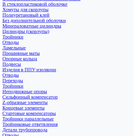
В стеклопластиковой оболочке
Хомуты для скорлупы
Полиуретановый клей
Без дополнительной оболочки
Минераловатные цилиндры
Цилиндры (скорлупы)
Тройники
Отводы
Ламельные
Прошивные маты
Опорные кольца
Подвесы
Изделия в ППУ изоляции
Отводы
Переходы
Тройники
Неподвижные опоры
Cильфонный компенсатор
Z-образные элементы
Концевые элементы
Стартовые компенсаторы
Тройники параллельные
Тройниковые ответвления
Детали трубопровода
Отводы