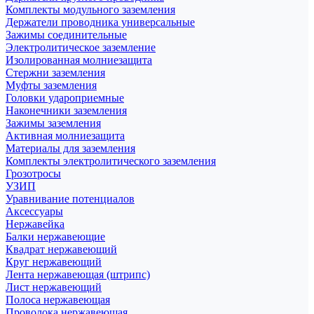
Комплекты модульного заземления
Держатели проводника универсальные
Зажимы соединительные
Электролитическое заземление
Изолированная молниезащита
Стержни заземления
Муфты заземления
Головки удароприемные
Наконечники заземления
Зажимы заземления
Активная молниезащита
Материалы для заземления
Комплекты электролитического заземления
Грозотросы
УЗИП
Уравнивание потенциалов
Аксессуары
Нержавейка
Балки нержавеющие
Квадрат нержавеющий
Круг нержавеющий
Лента нержавеющая (штрипс)
Лист нержавеющий
Полоса нержавеющая
Проволока нержавеющая