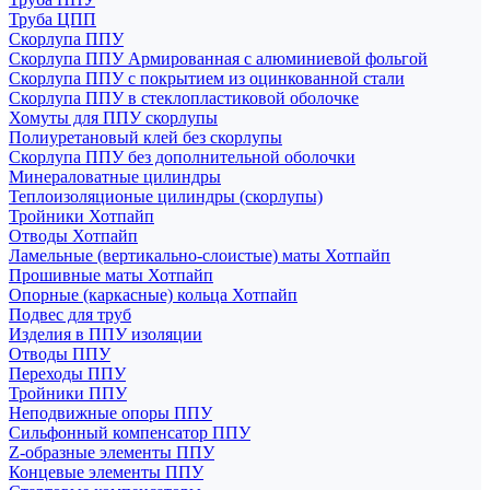
Труба ЦПП
Скорлупа ППУ
Скорлупа ППУ Армированная с алюминиевой фольгой
Скорлупа ППУ с покрытием из оцинкованной стали
Скорлупа ППУ в стеклопластиковой оболочке
Хомуты для ППУ скорлупы
Полиуретановый клей без скорлупы
Скорлупа ППУ без дополнительной оболочки
Минераловатные цилиндры
Теплоизоляционые цилиндры (скорлупы)
Тройники Хотпайп
Отводы Хотпайп
Ламельные (вертикально-слоистые) маты Хотпайп
Прошивные маты Хотпайп
Опорные (каркасные) кольца Хотпайп
Подвес для труб
Изделия в ППУ изоляции
Отводы ППУ
Переходы ППУ
Тройники ППУ
Неподвижные опоры ППУ
Cильфонный компенсатор ППУ
Z-образные элементы ППУ
Концевые элементы ППУ