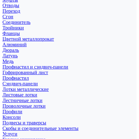
Отводы
Переход
Сгон
Соединитель
Тройники
Фланцы
Цветной металлопрокат
Алюминий
Дюраль
Латунь
Медь
Профнастил и сэндвич-панели
Гофрированный лист
Профнастил
Сэндвич-панели
Лотки металлические
Листовые лотки
Лестничные лотки
Проволочные лотки
Профили
Консоли
Подвесы и траверсы
Скобы и соединительные элементы
Услуги