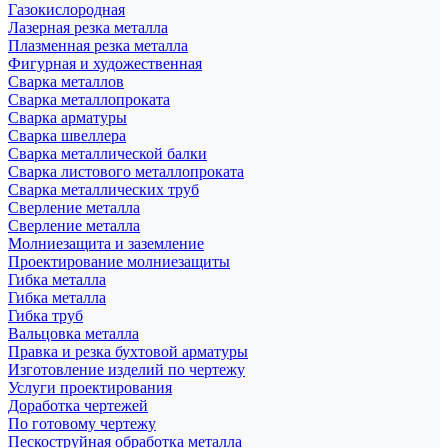
Газокислородная
Лазерная резка металла
Плазменная резка металла
Фигурная и художественная
Сварка металлов
Сварка металлопроката
Сварка арматуры
Сварка швеллера
Сварка металлической балки
Сварка листового металлопроката
Сварка металлических труб
Сверление металла
Сверление металла
Молниезащита и заземление
Проектирование молниезащиты
Гибка металла
Гибка металла
Гибка труб
Вальцовка металла
Правка и резка бухтовой арматуры
Изготовление изделий по чертежу
Услуги проектирования
Доработка чертежей
По готовому чертежу
Пескоструйная обработка металла