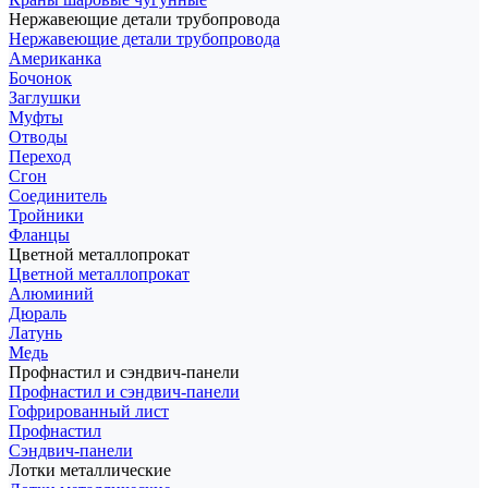
Нержавеющие детали трубопровода
Нержавеющие детали трубопровода
Американка
Бочонок
Заглушки
Муфты
Отводы
Переход
Сгон
Соединитель
Тройники
Фланцы
Цветной металлопрокат
Цветной металлопрокат
Алюминий
Дюраль
Латунь
Медь
Профнастил и сэндвич-панели
Профнастил и сэндвич-панели
Гофрированный лист
Профнастил
Сэндвич-панели
Лотки металлические