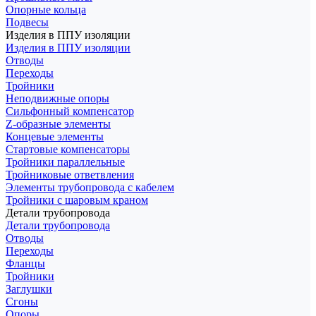
Опорные кольца
Подвесы
Изделия в ППУ изоляции
Изделия в ППУ изоляции
Отводы
Переходы
Тройники
Неподвижные опоры
Cильфонный компенсатор
Z-образные элементы
Концевые элементы
Стартовые компенсаторы
Тройники параллельные
Тройниковые ответвления
Элементы трубопровода с кабелем
Тройники с шаровым краном
Детали трубопровода
Детали трубопровода
Отводы
Переходы
Фланцы
Тройники
Заглушки
Сгоны
Опоры