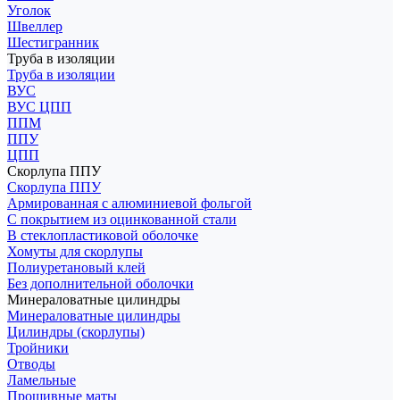
Уголок
Швеллер
Шестигранник
Труба в изоляции
Труба в изоляции
ВУС
ВУС ЦПП
ППМ
ППУ
ЦПП
Скорлупа ППУ
Скорлупа ППУ
Армированная с алюминиевой фольгой
С покрытием из оцинкованной стали
В стеклопластиковой оболочке
Хомуты для скорлупы
Полиуретановый клей
Без дополнительной оболочки
Минераловатные цилиндры
Минераловатные цилиндры
Цилиндры (скорлупы)
Тройники
Отводы
Ламельные
Прошивные маты