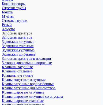
Компенсаторы
Отрезки трубы
Бочата
Муфты
Отводы гнутые
Резьба
Хомуты
Запорная арматура
Запорная арматура
Задвижки латунные
Задвижки стальные
Задвижки чугунные
Задвижки шиберные
Запорная арматура в изоляции
Затворы дисковые поворотные
Клапаны латунные
Клапаны стальные
Клапаны чугунные
Краны конусные латунные
Краны латунные водоразборные
Краны латунные для манометров
Краны шаровые латунные
Краны шаровые латунные со спуском
Краны шаровые стальные
Краны шаровые чугунные