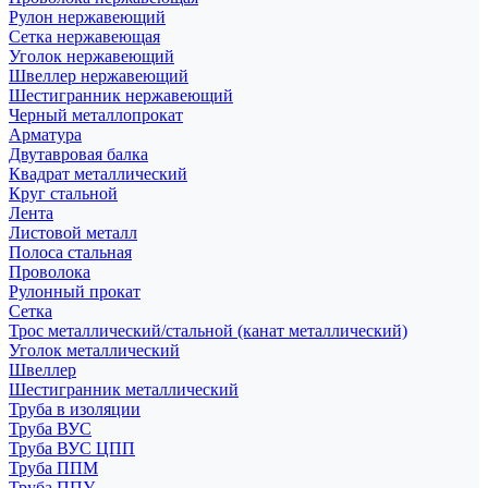
Рулон нержавеющий
Сетка нержавеющая
Уголок нержавеющий
Швеллер нержавеющий
Шестигранник нержавеющий
Черный металлопрокат
Арматура
Двутавровая балка
Квадрат металлический
Круг стальной
Лента
Листовой металл
Полоса стальная
Проволока
Рулонный прокат
Сетка
Трос металлический/стальной (канат металлический)
Уголок металлический
Швеллер
Шестигранник металлический
Труба в изоляции
Труба ВУС
Труба ВУС ЦПП
Труба ППМ
Труба ППУ