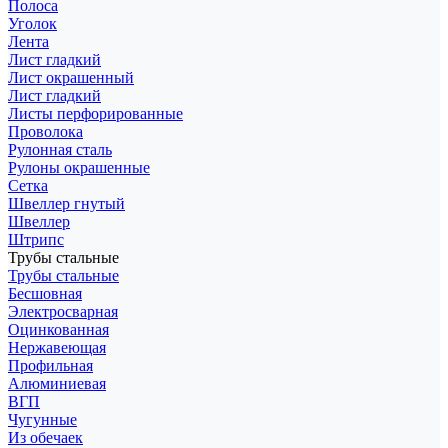
Полоса
Уголок
Лента
Лист гладкий
Лист окрашенный
Лист гладкий
Листы перфорированные
Проволока
Рулонная сталь
Рулоны окрашенные
Сетка
Швеллер гнутый
Швеллер
Штрипс
Трубы стальные
Трубы стальные
Бесшовная
Электросварная
Оцинкованная
Нержавеющая
Профильная
Алюминиевая
ВГП
Чугунные
Из обечаек