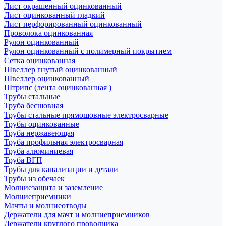
Лист окрашенный оцинкованный
Лист оцинкованный гладкий
Лист перфорированный оцинкованный
Проволока оцинкованная
Рулон оцинкованный
Рулон оцинкованный с полимерный покрытием
Сетка оцинкованная
Швеллер гнутый оцинкованный
Швеллер оцинкованный
Штрипс (лента оцинкованная )
Трубы стальные
Труба бесшовная
Трубы стальные прямошовные электросварные
Трубы оцинкованные
Труба нержавеющая
Труба профильная электросварная
Труба алюминиевая
Труба ВГП
Трубы для канализации и детали
Трубы из обечаек
Молниезащита и заземление
Молниеприемники
Мачты и молниеотводы
Держатели для мачт и молниеприемников
Держатели круглого проводника