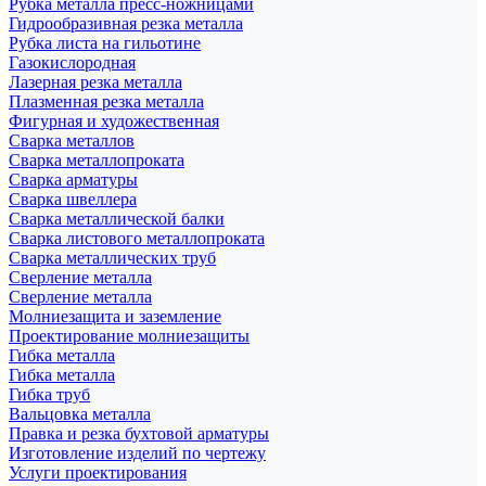
Рубка металла пресс-ножницами
Гидрообразивная резка металла
Рубка листа на гильотине
Газокислородная
Лазерная резка металла
Плазменная резка металла
Фигурная и художественная
Сварка металлов
Сварка металлопроката
Сварка арматуры
Сварка швеллера
Сварка металлической балки
Сварка листового металлопроката
Сварка металлических труб
Сверление металла
Сверление металла
Молниезащита и заземление
Проектирование молниезащиты
Гибка металла
Гибка металла
Гибка труб
Вальцовка металла
Правка и резка бухтовой арматуры
Изготовление изделий по чертежу
Услуги проектирования