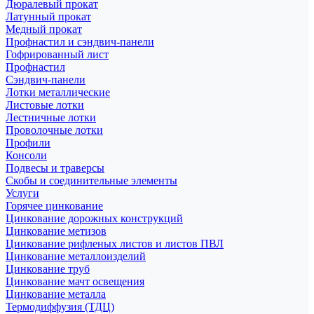
Дюралевый прокат
Латунный прокат
Медный прокат
Профнастил и сэндвич-панели
Гофрированный лист
Профнастил
Сэндвич-панели
Лотки металлические
Листовые лотки
Лестничные лотки
Проволочные лотки
Профили
Консоли
Подвесы и траверсы
Скобы и соединительные элементы
Услуги
Горячее цинкование
Цинкование дорожных конструкций
Цинкование метизов
Цинкование рифленых листов и листов ПВЛ
Цинкование металлоизделий
Цинкование труб
Цинкование мачт освещения
Цинкование металла
Термодиффузия (ТДЦ)