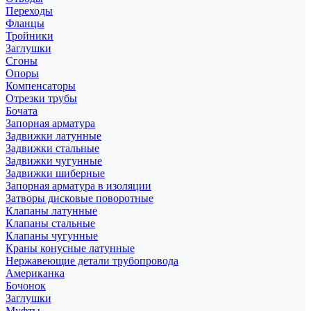
Переходы
Фланцы
Тройники
Заглушки
Сгоны
Опоры
Компенсаторы
Отрезки трубы
Бочата
Запорная арматура
Задвижки латунные
Задвижки стальные
Задвижки чугунные
Задвижки шиберные
Запорная арматура в изоляции
Затворы дисковые поворотные
Клапаны латунные
Клапаны стальные
Клапаны чугунные
Краны конусные латунные
Нержавеющие детали трубопровода
Американка
Бочонок
Заглушки
Муфты