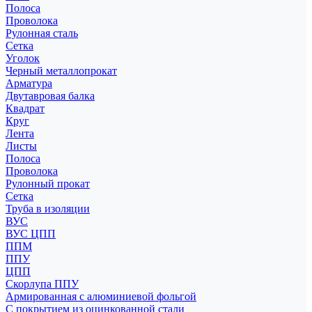
Полоса
Проволока
Рулонная сталь
Сетка
Уголок
Черный металлопрокат
Арматура
Двутавровая балка
Квадрат
Круг
Лента
Листы
Полоса
Проволока
Рулонный прокат
Сетка
Труба в изоляции
ВУС
ВУС ЦПП
ППМ
ППУ
ЦПП
Скорлупа ППУ
Армированная с алюминиевой фольгой
С покрытием из оцинкованной стали