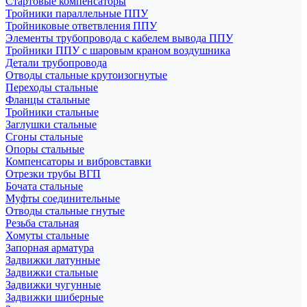
Стартовые компенсаторы
Тройники параллельные ППУ
Тройниковые ответвления ППУ
Элементы трубопровода с кабелем вывода ППУ
Тройники ППУ с шаровым краном воздушника
Детали трубопровода
Отводы стальные крутоизогнутые
Переходы стальные
Фланцы стальные
Тройники стальные
Заглушки стальные
Сгоны стальные
Опоры стальные
Компенсаторы и вибровставки
Отрезки трубы ВГП
Бочата стальные
Муфты соединительные
Отводы стальные гнутые
Резьба стальная
Хомуты стальные
Запорная арматура
Задвижки латунные
Задвижки стальные
Задвижки чугунные
Задвижки шиберные