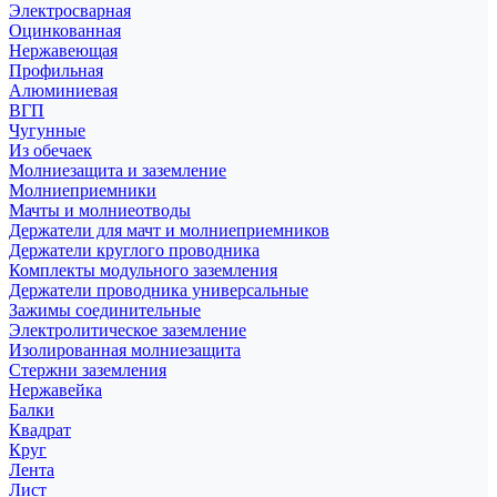
Электросварная
Оцинкованная
Нержавеющая
Профильная
Алюминиевая
ВГП
Чугунные
Из обечаек
Молниезащита и заземление
Молниеприемники
Мачты и молниеотводы
Держатели для мачт и молниеприемников
Держатели круглого проводника
Комплекты модульного заземления
Держатели проводника универсальные
Зажимы соединительные
Электролитическое заземление
Изолированная молниезащита
Стержни заземления
Нержавейка
Балки
Квадрат
Круг
Лента
Лист