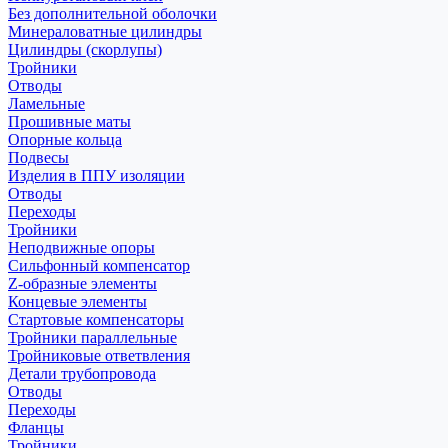
Без дополнительной оболочки
Минераловатные цилиндры
Цилиндры (скорлупы)
Тройники
Отводы
Ламельные
Прошивные маты
Опорные кольца
Подвесы
Изделия в ППУ изоляции
Отводы
Переходы
Тройники
Неподвижные опоры
Cильфонный компенсатор
Z-образные элементы
Концевые элементы
Стартовые компенсаторы
Тройники параллельные
Тройниковые ответвления
Детали трубопровода
Отводы
Переходы
Фланцы
Тройники