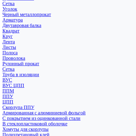
Сетка
Уголок
Черный металлопрокат
Арматура
Двутавровая балка
Квадрат
Круг
Лента
Листы
Полоса
Проволока
Рулонный прокат
Сетка
Труба в изоляции
ВУС
ВУС ЦПП
ППМ
ППУ
ЦПП
Скорлупа ППУ
Армированная с алюминиевой фольгой
С покрытием из оцинкованной стали
В стеклопластиковой оболочке
Хомуты для скорлупы
Полиуретановый клей