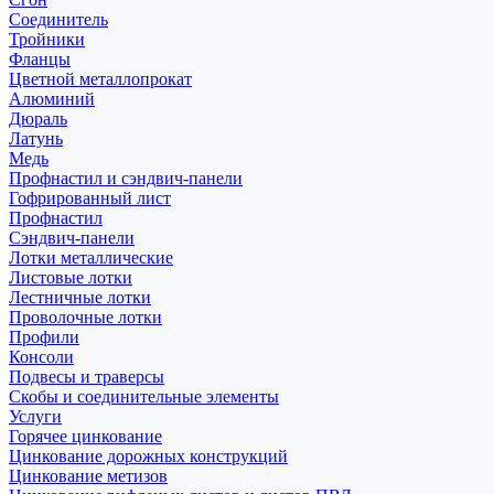
Соединитель
Тройники
Фланцы
Цветной металлопрокат
Алюминий
Дюраль
Латунь
Медь
Профнастил и сэндвич-панели
Гофрированный лист
Профнастил
Сэндвич-панели
Лотки металлические
Листовые лотки
Лестничные лотки
Проволочные лотки
Профили
Консоли
Подвесы и траверсы
Скобы и соединительные элементы
Услуги
Горячее цинкование
Цинкование дорожных конструкций
Цинкование метизов