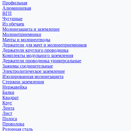
Профильная
Алюминиевая
ВГП
Чугунные
Из обечаек
Молниезащита и заземление
Молниеприемники
Мачты и молниеотводы
Держатели для мачт и молниеприемников
Держатели круглого проводника
Комплекты модульного заземления
Держатели проводника универсальные
Зажимы соединительные
Электролитическое заземление
Изолированная молниезащита
Стержни заземления
Нержавейка
Балки
Квадрат
Круг
Лента
Лист
Полоса
Проволока
Рулонная сталь