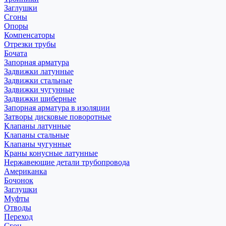
Заглушки
Сгоны
Опоры
Компенсаторы
Отрезки трубы
Бочата
Запорная арматура
Задвижки латунные
Задвижки стальные
Задвижки чугунные
Задвижки шиберные
Запорная арматура в изоляции
Затворы дисковые поворотные
Клапаны латунные
Клапаны стальные
Клапаны чугунные
Краны конусные латунные
Нержавеющие детали трубопровода
Американка
Бочонок
Заглушки
Муфты
Отводы
Переход
Сгон