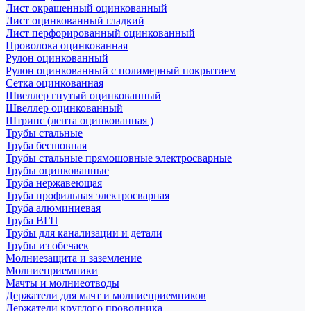
Лист окрашенный оцинкованный
Лист оцинкованный гладкий
Лист перфорированный оцинкованный
Проволока оцинкованная
Рулон оцинкованный
Рулон оцинкованный с полимерный покрытием
Сетка оцинкованная
Швеллер гнутый оцинкованный
Швеллер оцинкованный
Штрипс (лента оцинкованная )
Трубы стальные
Труба бесшовная
Трубы стальные прямошовные электросварные
Трубы оцинкованные
Труба нержавеющая
Труба профильная электросварная
Труба алюминиевая
Труба ВГП
Трубы для канализации и детали
Трубы из обечаек
Молниезащита и заземление
Молниеприемники
Мачты и молниеотводы
Держатели для мачт и молниеприемников
Держатели круглого проводника