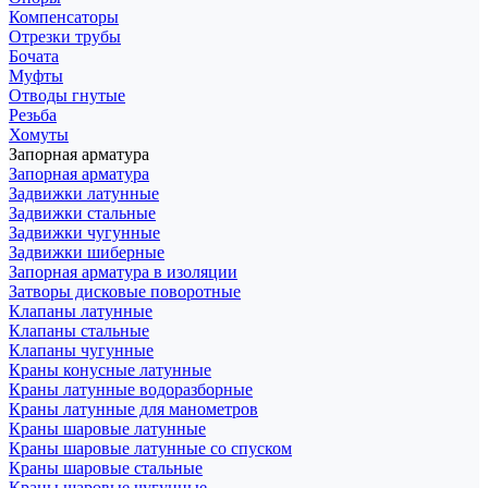
Компенсаторы
Отрезки трубы
Бочата
Муфты
Отводы гнутые
Резьба
Хомуты
Запорная арматура
Запорная арматура
Задвижки латунные
Задвижки стальные
Задвижки чугунные
Задвижки шиберные
Запорная арматура в изоляции
Затворы дисковые поворотные
Клапаны латунные
Клапаны стальные
Клапаны чугунные
Краны конусные латунные
Краны латунные водоразборные
Краны латунные для манометров
Краны шаровые латунные
Краны шаровые латунные со спуском
Краны шаровые стальные
Краны шаровые чугунные