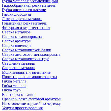
Рубка металла пресс-ножницами
Гидрообразивная резка металла
Рубка листа на гильотине
Газокислородная
Лазерная резка металла
Плазменная резка металла
Фигурная и художественная
Сварка металлов
Сварка металлопроката
Сварка арматуры
Сварка швеллера
Сварка металлической балки
Сварка листового металлопроката
Сварка металлических труб
Сверление металла
Сверление металла
Молниезащита и заземление
Проектирование молниезащиты
Гибка металла
Гибка металла
Гибка труб
Вальцовка металла
Правка и резка бухтовой арматуры
Изготовление изделий по чертежу
Услуги проектирования