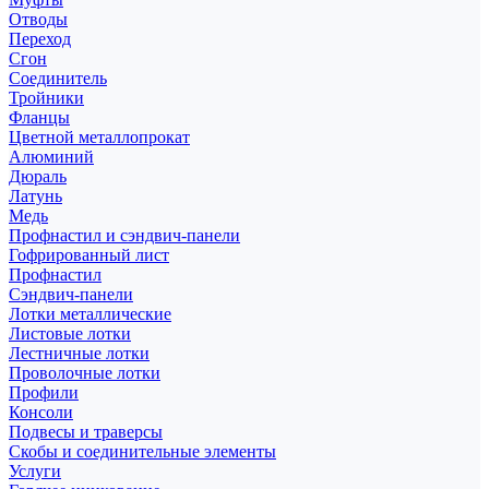
Отводы
Переход
Сгон
Соединитель
Тройники
Фланцы
Цветной металлопрокат
Алюминий
Дюраль
Латунь
Медь
Профнастил и сэндвич-панели
Гофрированный лист
Профнастил
Сэндвич-панели
Лотки металлические
Листовые лотки
Лестничные лотки
Проволочные лотки
Профили
Консоли
Подвесы и траверсы
Скобы и соединительные элементы
Услуги