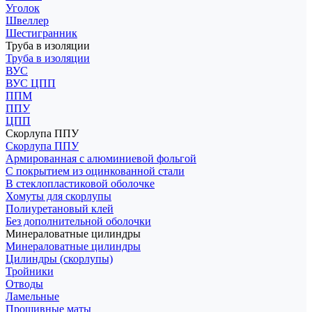
Уголок
Швеллер
Шестигранник
Труба в изоляции
Труба в изоляции
ВУС
ВУС ЦПП
ППМ
ППУ
ЦПП
Скорлупа ППУ
Скорлупа ППУ
Армированная с алюминиевой фольгой
С покрытием из оцинкованной стали
В стеклопластиковой оболочке
Хомуты для скорлупы
Полиуретановый клей
Без дополнительной оболочки
Минераловатные цилиндры
Минераловатные цилиндры
Цилиндры (скорлупы)
Тройники
Отводы
Ламельные
Прошивные маты