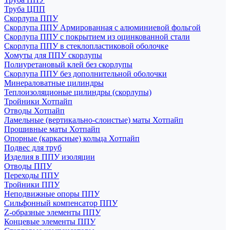
Труба ЦПП
Скорлупа ППУ
Скорлупа ППУ Армированная с алюминиевой фольгой
Скорлупа ППУ с покрытием из оцинкованной стали
Скорлупа ППУ в стеклопластиковой оболочке
Хомуты для ППУ скорлупы
Полиуретановый клей без скорлупы
Скорлупа ППУ без дополнительной оболочки
Минераловатные цилиндры
Теплоизоляционые цилиндры (скорлупы)
Тройники Хотпайп
Отводы Хотпайп
Ламельные (вертикально-слоистые) маты Хотпайп
Прошивные маты Хотпайп
Опорные (каркасные) кольца Хотпайп
Подвес для труб
Изделия в ППУ изоляции
Отводы ППУ
Переходы ППУ
Тройники ППУ
Неподвижные опоры ППУ
Cильфонный компенсатор ППУ
Z-образные элементы ППУ
Концевые элементы ППУ