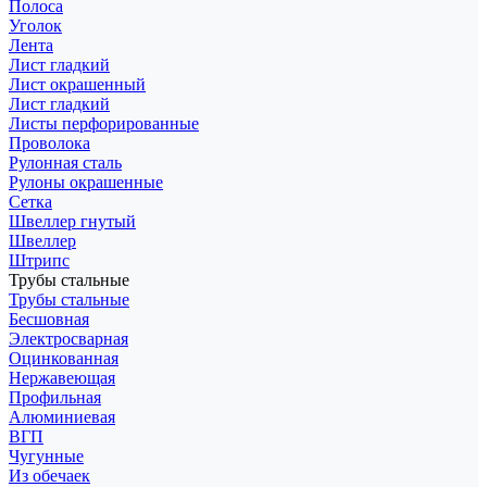
Полоса
Уголок
Лента
Лист гладкий
Лист окрашенный
Лист гладкий
Листы перфорированные
Проволока
Рулонная сталь
Рулоны окрашенные
Сетка
Швеллер гнутый
Швеллер
Штрипс
Трубы стальные
Трубы стальные
Бесшовная
Электросварная
Оцинкованная
Нержавеющая
Профильная
Алюминиевая
ВГП
Чугунные
Из обечаек