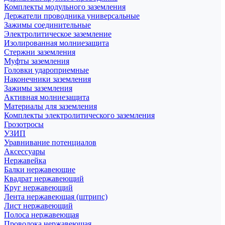
Комплекты модульного заземления
Держатели проводника универсальные
Зажимы соединительные
Электролитическое заземление
Изолированная молниезащита
Стержни заземления
Муфты заземления
Головки удароприемные
Наконечники заземления
Зажимы заземления
Активная молниезащита
Материалы для заземления
Комплекты электролитического заземления
Грозотросы
УЗИП
Уравнивание потенциалов
Аксессуары
Нержавейка
Балки нержавеющие
Квадрат нержавеющий
Круг нержавеющий
Лента нержавеющая (штрипс)
Лист нержавеющий
Полоса нержавеющая
Проволока нержавеющая