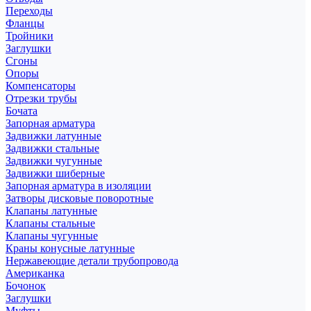
Переходы
Фланцы
Тройники
Заглушки
Сгоны
Опоры
Компенсаторы
Отрезки трубы
Бочата
Запорная арматура
Задвижки латунные
Задвижки стальные
Задвижки чугунные
Задвижки шиберные
Запорная арматура в изоляции
Затворы дисковые поворотные
Клапаны латунные
Клапаны стальные
Клапаны чугунные
Краны конусные латунные
Нержавеющие детали трубопровода
Американка
Бочонок
Заглушки
Муфты