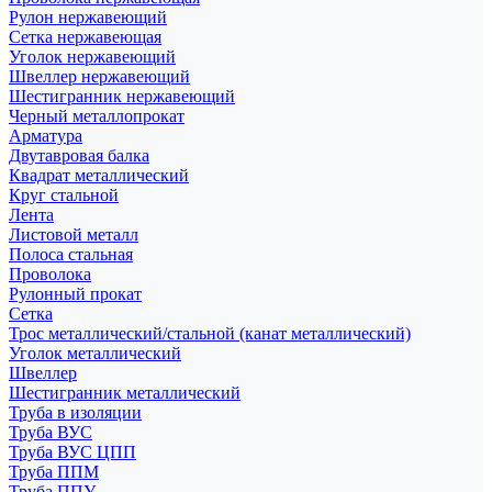
Рулон нержавеющий
Сетка нержавеющая
Уголок нержавеющий
Швеллер нержавеющий
Шестигранник нержавеющий
Черный металлопрокат
Арматура
Двутавровая балка
Квадрат металлический
Круг стальной
Лента
Листовой металл
Полоса стальная
Проволока
Рулонный прокат
Сетка
Трос металлический/стальной (канат металлический)
Уголок металлический
Швеллер
Шестигранник металлический
Труба в изоляции
Труба ВУС
Труба ВУС ЦПП
Труба ППМ
Труба ППУ