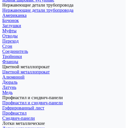
Нержавеющие детали трубопровода
Нержавеющие детали трубопровода
Американка
Бочонок
Заглушки
Муфты
Отводы
Переход
Сгон
Соединитель
Тройники
Фланцы
Цветной металлопрокат
Цветной металлопрокат
Алюминий
Дюраль
Латунь
Медь
Профнастил и сэндвич-панели
Профнастил и сэндвич-панели
Гофрированный лист
Профнастил
Сэндвич-панели
Лотки металлические