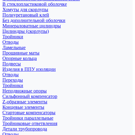
В стеклопластиковой оболочке
Хомуты для скорлупы
Полиуретановый клей
Без дополнительной оболочки
Минераловатные цилиндры
Цилиндры (скорлупы)
Тройники
Отводы
Ламельные
Прошивные маты
Опорные кольца
Подвесы
Изделия в ППУ изоляции
Отводы
Переходы
Тройники
Неподвижные опоры
Cильфонный компенсатор
Z-образные элементы
Концевые элементы
Стартовые компенсаторы
Тройники параллельные
Тройниковые ответвления
Детали трубопровода
Отводы