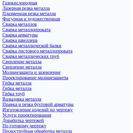
Газокислородная
Лазерная резка металла
Плазменная резка металла
Фигурная и художественная
Сварка металлов
Сварка металлопроката
Сварка арматуры
Сварка швеллера
Сварка металлической балки
Сварка листового металлопроката
Сварка металлических труб
Сверление металла
Сверление металла
Молниезащита и заземление
Проектирование молниезащиты
Гибка металла
Гибка металла
Гибка труб
Вальцовка металла
Правка и резка бухтовой арматуры
Изготовление изделий по чертежу
Услуги проектирования
Доработка чертежей
По готовому чертежу
Пескоструйная обработка металла