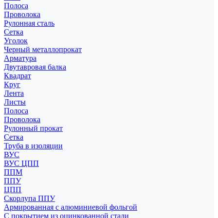
Полоса
Проволока
Рулонная сталь
Сетка
Уголок
Черный металлопрокат
Арматура
Двутавровая балка
Квадрат
Круг
Лента
Листы
Полоса
Проволока
Рулонный прокат
Сетка
Труба в изоляции
ВУС
ВУС ЦПП
ППМ
ППУ
ЦПП
Скорлупа ППУ
Армированная с алюминиевой фольгой
С покрытием из оцинкованной стали