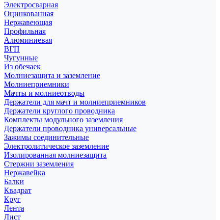
Электросварная
Оцинкованная
Нержавеющая
Профильная
Алюминиевая
ВГП
Чугунные
Из обечаек
Молниезащита и заземление
Молниеприемники
Мачты и молниеотводы
Держатели для мачт и молниеприемников
Держатели круглого проводника
Комплекты модульного заземления
Держатели проводника универсальные
Зажимы соединительные
Электролитическое заземление
Изолированная молниезащита
Стержни заземления
Нержавейка
Балки
Квадрат
Круг
Лента
Лист