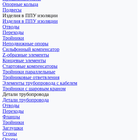
Опорные кольца
Подвесы
Изделия в ППУ изоляции
Изделия в ППУ изоляции
Отводы
Переходы
Тройники
Неподвижные опоры
Cильфонный компенсатор
Z-образные элементы
Концевые элементы
Стартовые компенсаторы
Тройники параллельные
Тройниковые ответвления
Элементы трубопровода с кабелем
Тройники с шаровым краном
Детали трубопровода
Детали трубопровода
Отводы
Переходы
Фланцы
Тройники
Заглушки
Сгоны
Опоры