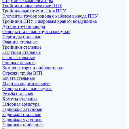
Стартовые компенсаторы
Тройники параллельные ППУ
Тройниковые ответвления ППУ
Элементы трубопровода с кабелем вывода ППУ
Тройники ППУ с шаровым краном воздушника
Детали трубопровода
Отводы стальные крутоизогнутые
Переходы стальные
Фланцы стальные
Тройники стальные
Заглушки стальные
Сгоны стальные
Опоры стальные
Компенсаторы и вибровставки
Отрезки трубы ВГП
Бочата стальные
Муфты соединительные
Отводы стальные гнутые
Резьба стальная
Хомуты стальные
Запорная арматура
Задвижки латунные
Задвижки стальные
Задвижки чугунные
Задвижки шиберные