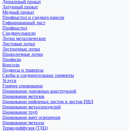
Дюралевый прокат
Латунный прокат
Медный прокат
Профнастил и сэндвич-панели
Гофрированный лист
Профнастил
Сэндвич-панели
Лотки металлические
Листовые лотки
Лестничные лотки
Проволочные лотки
Профили
Консоли
Подвесы и траверсы
Скобы и соединительные элементы
Услуги
Горячее цинкование
Цинкование дорожных конструкций
Цинкование метизов
Цинкование рифленых листов и листов ПВЛ
Цинкование металлоизделий
Цинкование труб
Цинкование мачт освещения
Цинкование металла
Термодиффузия (ТДЦ)