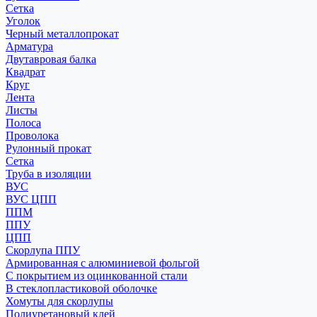
Сетка
Уголок
Черный металлопрокат
Арматура
Двутавровая балка
Квадрат
Круг
Лента
Листы
Полоса
Проволока
Рулонный прокат
Сетка
Труба в изоляции
ВУС
ВУС ЦПП
ППМ
ППУ
ЦПП
Скорлупа ППУ
Армированная с алюминиевой фольгой
С покрытием из оцинкованной стали
В стеклопластиковой оболочке
Хомуты для скорлупы
Полиуретановый клей