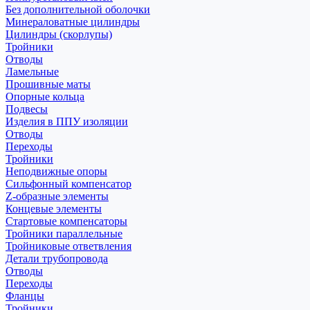
Без дополнительной оболочки
Минераловатные цилиндры
Цилиндры (скорлупы)
Тройники
Отводы
Ламельные
Прошивные маты
Опорные кольца
Подвесы
Изделия в ППУ изоляции
Отводы
Переходы
Тройники
Неподвижные опоры
Cильфонный компенсатор
Z-образные элементы
Концевые элементы
Стартовые компенсаторы
Тройники параллельные
Тройниковые ответвления
Детали трубопровода
Отводы
Переходы
Фланцы
Тройники