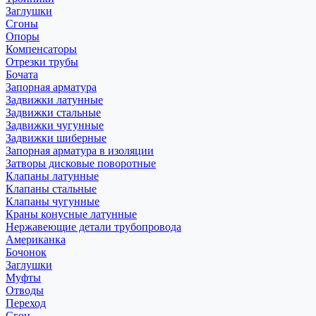
Заглушки
Сгоны
Опоры
Компенсаторы
Отрезки трубы
Бочата
Запорная арматура
Задвижки латунные
Задвижки стальные
Задвижки чугунные
Задвижки шиберные
Запорная арматура в изоляции
Затворы дисковые поворотные
Клапаны латунные
Клапаны стальные
Клапаны чугунные
Краны конусные латунные
Нержавеющие детали трубопровода
Американка
Бочонок
Заглушки
Муфты
Отводы
Переход
Сгон