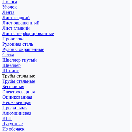
Полоса
Уголок
Лента
Лист гладкий
Лист окрашенный
Лист гладкий
Листы перфорированные
Проволока
Рулонная сталь
Рулоны окрашенные
Сетка
Швеллер гнутый
Швеллер
Штрипс
Трубы стальные
Трубы стальные
Бесшовная
Электросварная
Оцинкованная
Нержавеющая
Профильная
Алюминиевая
ВГП
Чугунные
Из обечаек