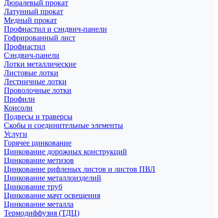
Дюралевый прокат
Латунный прокат
Медный прокат
Профнастил и сэндвич-панели
Гофрированный лист
Профнастил
Сэндвич-панели
Лотки металлические
Листовые лотки
Лестничные лотки
Проволочные лотки
Профили
Консоли
Подвесы и траверсы
Скобы и соединительные элементы
Услуги
Горячее цинкование
Цинкование дорожных конструкций
Цинкование метизов
Цинкование рифленых листов и листов ПВЛ
Цинкование металлоизделий
Цинкование труб
Цинкование мачт освещения
Цинкование металла
Термодиффузия (ТДЦ)