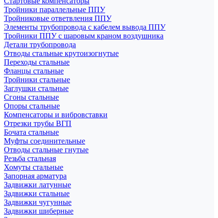
Стартовые компенсаторы
Тройники параллельные ППУ
Тройниковые ответвления ППУ
Элементы трубопровода с кабелем вывода ППУ
Тройники ППУ с шаровым краном воздушника
Детали трубопровода
Отводы стальные крутоизогнутые
Переходы стальные
Фланцы стальные
Тройники стальные
Заглушки стальные
Сгоны стальные
Опоры стальные
Компенсаторы и вибровставки
Отрезки трубы ВГП
Бочата стальные
Муфты соединительные
Отводы стальные гнутые
Резьба стальная
Хомуты стальные
Запорная арматура
Задвижки латунные
Задвижки стальные
Задвижки чугунные
Задвижки шиберные