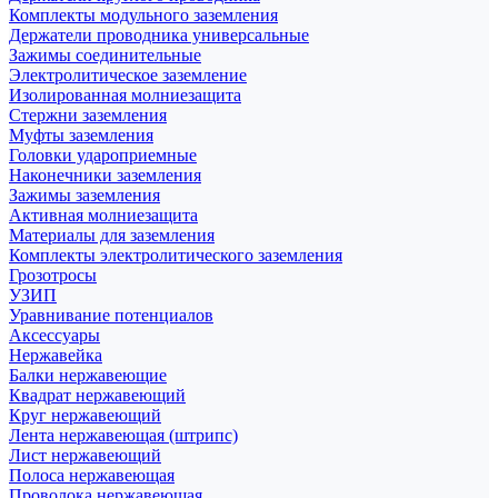
Комплекты модульного заземления
Держатели проводника универсальные
Зажимы соединительные
Электролитическое заземление
Изолированная молниезащита
Стержни заземления
Муфты заземления
Головки удароприемные
Наконечники заземления
Зажимы заземления
Активная молниезащита
Материалы для заземления
Комплекты электролитического заземления
Грозотросы
УЗИП
Уравнивание потенциалов
Аксессуары
Нержавейка
Балки нержавеющие
Квадрат нержавеющий
Круг нержавеющий
Лента нержавеющая (штрипс)
Лист нержавеющий
Полоса нержавеющая
Проволока нержавеющая