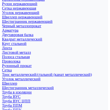
Рулон нержавеющий
Сетка нержавеющая
Уголок нержавеющий
Швеллер нержавеющий
Шестигранник нержавеющий
Черный металлопрокат
Арматура
Двутавровая балка
Квадрат металлический
Круг стальной
Лента
Листовой металл
Полоса стальная
Проволока
Рулонный прокат
Сетка
Трос металлический/стальной (канат металлический)
Уголок металлический
Швеллер
Шестигранник металлический
Труба в изоляции
Труба ВУС
Труба ВУС ЦПП
Труба ППМ
Труба ППУ