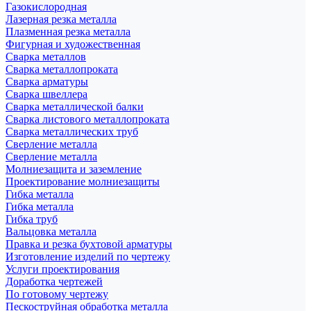
Газокислородная
Лазерная резка металла
Плазменная резка металла
Фигурная и художественная
Сварка металлов
Сварка металлопроката
Сварка арматуры
Сварка швеллера
Сварка металлической балки
Сварка листового металлопроката
Сварка металлических труб
Сверление металла
Сверление металла
Молниезащита и заземление
Проектирование молниезащиты
Гибка металла
Гибка металла
Гибка труб
Вальцовка металла
Правка и резка бухтовой арматуры
Изготовление изделий по чертежу
Услуги проектирования
Доработка чертежей
По готовому чертежу
Пескоструйная обработка металла