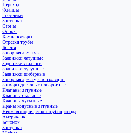
Переходы
Фланцы
Тройники
Заглушки
Сгоны
Опоры
Компенсаторы
Отрезки трубы
Бочата
Запорная арматура
Задвижки латунные
Задвижки стальные
Задвижки чугунные
Задвижки шиберные
Запорная арматура в изоляции
Затворы дисковые поворотные
Клапаны латунные
Клапаны стальные
Клапаны чугунные
Краны конусные латунные
Нержавеющие детали трубопровода
Американка
Бочонок
Заглушки
Муфты