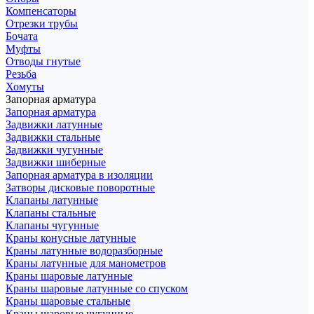
Компенсаторы
Отрезки трубы
Бочата
Муфты
Отводы гнутые
Резьба
Хомуты
Запорная арматура
Запорная арматура
Задвижки латунные
Задвижки стальные
Задвижки чугунные
Задвижки шиберные
Запорная арматура в изоляции
Затворы дисковые поворотные
Клапаны латунные
Клапаны стальные
Клапаны чугунные
Краны конусные латунные
Краны латунные водоразборные
Краны латунные для манометров
Краны шаровые латунные
Краны шаровые латунные со спуском
Краны шаровые стальные
Краны шаровые чугунные