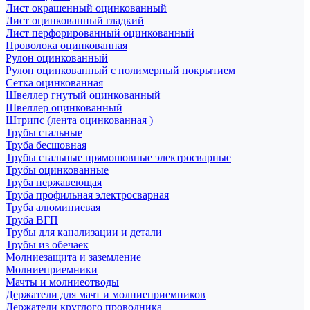
Лист окрашенный оцинкованный
Лист оцинкованный гладкий
Лист перфорированный оцинкованный
Проволока оцинкованная
Рулон оцинкованный
Рулон оцинкованный с полимерный покрытием
Сетка оцинкованная
Швеллер гнутый оцинкованный
Швеллер оцинкованный
Штрипс (лента оцинкованная )
Трубы стальные
Труба бесшовная
Трубы стальные прямошовные электросварные
Трубы оцинкованные
Труба нержавеющая
Труба профильная электросварная
Труба алюминиевая
Труба ВГП
Трубы для канализации и детали
Трубы из обечаек
Молниезащита и заземление
Молниеприемники
Мачты и молниеотводы
Держатели для мачт и молниеприемников
Держатели круглого проводника