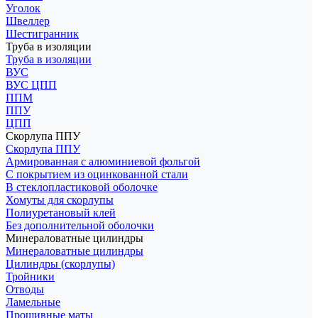
Уголок
Швеллер
Шестигранник
Труба в изоляции
Труба в изоляции
ВУС
ВУС ЦПП
ППМ
ППУ
ЦПП
Скорлупа ППУ
Скорлупа ППУ
Армированная с алюминиевой фольгой
С покрытием из оцинкованной стали
В стеклопластиковой оболочке
Хомуты для скорлупы
Полиуретановый клей
Без дополнительной оболочки
Минераловатные цилиндры
Минераловатные цилиндры
Цилиндры (скорлупы)
Тройники
Отводы
Ламельные
Прошивные маты