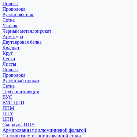
Полоса
Проволока
Рулонная сталь
Сетка
Уголок
Черный металлопрокат
Арматура
Двутавровая балка
Квадрат
Круг
Лента
Листы
Полоса
Проволока
Рулонный прокат
Сетка
Труба в изоляции
ВУС
ВУС ЦПП
ППМ
ППУ
ЦПП
Скорлупа ППУ
Армированная с алюминиевой фольгой
С покрытием из оцинкованной стали