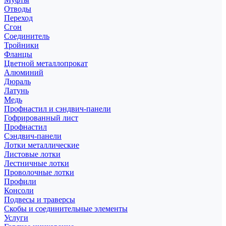
Отводы
Переход
Сгон
Соединитель
Тройники
Фланцы
Цветной металлопрокат
Алюминий
Дюраль
Латунь
Медь
Профнастил и сэндвич-панели
Гофрированный лист
Профнастил
Сэндвич-панели
Лотки металлические
Листовые лотки
Лестничные лотки
Проволочные лотки
Профили
Консоли
Подвесы и траверсы
Скобы и соединительные элементы
Услуги