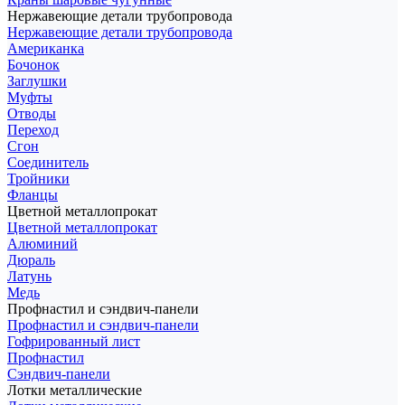
Нержавеющие детали трубопровода
Нержавеющие детали трубопровода
Американка
Бочонок
Заглушки
Муфты
Отводы
Переход
Сгон
Соединитель
Тройники
Фланцы
Цветной металлопрокат
Цветной металлопрокат
Алюминий
Дюраль
Латунь
Медь
Профнастил и сэндвич-панели
Профнастил и сэндвич-панели
Гофрированный лист
Профнастил
Сэндвич-панели
Лотки металлические