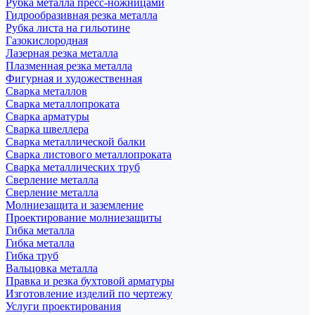
Рубка металла пресс-ножницами
Гидрообразивная резка металла
Рубка листа на гильотине
Газокислородная
Лазерная резка металла
Плазменная резка металла
Фигурная и художественная
Сварка металлов
Сварка металлопроката
Сварка арматуры
Сварка швеллера
Сварка металлической балки
Сварка листового металлопроката
Сварка металлических труб
Сверление металла
Сверление металла
Молниезащита и заземление
Проектирование молниезащиты
Гибка металла
Гибка металла
Гибка труб
Вальцовка металла
Правка и резка бухтовой арматуры
Изготовление изделий по чертежу
Услуги проектирования