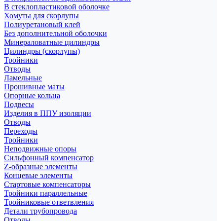
В стеклопластиковой оболочке
Хомуты для скорлупы
Полиуретановый клей
Без дополнительной оболочки
Минераловатные цилиндры
Цилиндры (скорлупы)
Тройники
Отводы
Ламельные
Прошивные маты
Опорные кольца
Подвесы
Изделия в ППУ изоляции
Отводы
Переходы
Тройники
Неподвижные опоры
Cильфонный компенсатор
Z-образные элементы
Концевые элементы
Стартовые компенсаторы
Тройники параллельные
Тройниковые ответвления
Детали трубопровода
Отводы