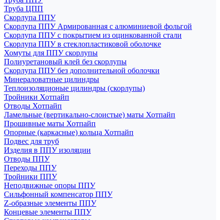
Труба ЦПП
Скорлупа ППУ
Скорлупа ППУ Армированная с алюминиевой фольгой
Скорлупа ППУ с покрытием из оцинкованной стали
Скорлупа ППУ в стеклопластиковой оболочке
Хомуты для ППУ скорлупы
Полиуретановый клей без скорлупы
Скорлупа ППУ без дополнительной оболочки
Минераловатные цилиндры
Теплоизоляционые цилиндры (скорлупы)
Тройники Хотпайп
Отводы Хотпайп
Ламельные (вертикально-слоистые) маты Хотпайп
Прошивные маты Хотпайп
Опорные (каркасные) кольца Хотпайп
Подвес для труб
Изделия в ППУ изоляции
Отводы ППУ
Переходы ППУ
Тройники ППУ
Неподвижные опоры ППУ
Cильфонный компенсатор ППУ
Z-образные элементы ППУ
Концевые элементы ППУ