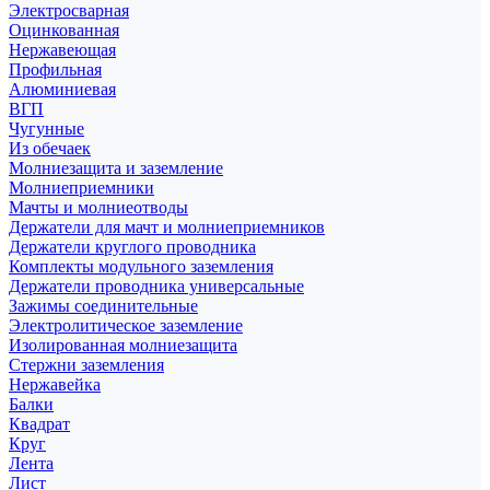
Электросварная
Оцинкованная
Нержавеющая
Профильная
Алюминиевая
ВГП
Чугунные
Из обечаек
Молниезащита и заземление
Молниеприемники
Мачты и молниеотводы
Держатели для мачт и молниеприемников
Держатели круглого проводника
Комплекты модульного заземления
Держатели проводника универсальные
Зажимы соединительные
Электролитическое заземление
Изолированная молниезащита
Стержни заземления
Нержавейка
Балки
Квадрат
Круг
Лента
Лист