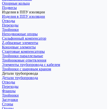
Опорные кольца
Подвесы
Изделия в ППУ изоляции
Изделия в ППУ изоляции
Отводы
Переходы
Тройники
Неподвижные опоры
Cильфонный компенсатор
Z-образные элементы
Концевые элементы
Стартовые компенсаторы
Тройники параллельные
Тройниковые ответвления
Элементы трубопровода с кабелем
Тройники с шаровым краном
Детали трубопровода
Детали трубопровода
Отводы
Переходы
Фланцы
Тройники
Заглушки
Сгоны
Опоры