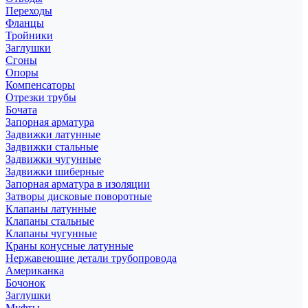
Переходы
Фланцы
Тройники
Заглушки
Сгоны
Опоры
Компенсаторы
Отрезки трубы
Бочата
Запорная арматура
Задвижки латунные
Задвижки стальные
Задвижки чугунные
Задвижки шиберные
Запорная арматура в изоляции
Затворы дисковые поворотные
Клапаны латунные
Клапаны стальные
Клапаны чугунные
Краны конусные латунные
Нержавеющие детали трубопровода
Американка
Бочонок
Заглушки
Муфты