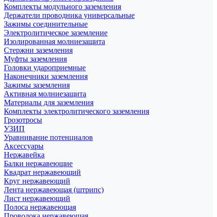
Комплекты модульного заземления
Держатели проводника универсальные
Зажимы соединительные
Электролитическое заземление
Изолированная молниезащита
Стержни заземления
Муфты заземления
Головки удароприемные
Наконечники заземления
Зажимы заземления
Активная молниезащита
Материалы для заземления
Комплекты электролитического заземления
Грозотросы
УЗИП
Уравнивание потенциалов
Аксессуары
Нержавейка
Балки нержавеющие
Квадрат нержавеющий
Круг нержавеющий
Лента нержавеющая (штрипс)
Лист нержавеющий
Полоса нержавеющая
Проволока нержавеющая