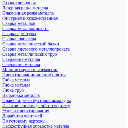
Газокислородная
Лазерная резка металла
Плазменная резка металла
Фигурная и художественная
Сварка металлов
Сварка металлопроката
Сварка арматуры
Сварка швеллера
Сварка металлической балки
Сварка листового металлопроката
Сварка металлических труб
Сверление металла
Сверление металла
Молниезащита и заземление
Проектирование молниезащиты
Гибка металла
Гибка металла
Гибка труб
Вальцовка металла
Правка и резка бухтовой арматуры
Изготовление изделий по чертежу
Услуги проектирования
Доработка чертежей
По готовому чертежу
Пескоструйная обработка металла