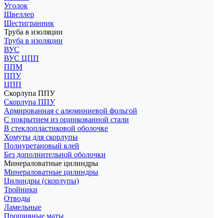
Уголок
Швеллер
Шестигранник
Труба в изоляции
Труба в изоляции
ВУС
ВУС ЦПП
ППМ
ППУ
ЦПП
Скорлупа ППУ
Скорлупа ППУ
Армированная с алюминиевой фольгой
С покрытием из оцинкованной стали
В стеклопластиковой оболочке
Хомуты для скорлупы
Полиуретановый клей
Без дополнительной оболочки
Минераловатные цилиндры
Минераловатные цилиндры
Цилиндры (скорлупы)
Тройники
Отводы
Ламельные
Прошивные маты