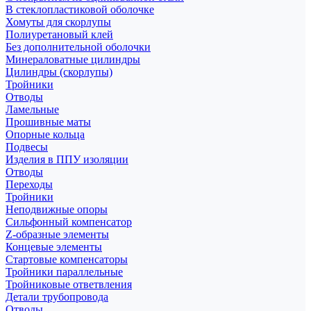
В стеклопластиковой оболочке
Хомуты для скорлупы
Полиуретановый клей
Без дополнительной оболочки
Минераловатные цилиндры
Цилиндры (скорлупы)
Тройники
Отводы
Ламельные
Прошивные маты
Опорные кольца
Подвесы
Изделия в ППУ изоляции
Отводы
Переходы
Тройники
Неподвижные опоры
Cильфонный компенсатор
Z-образные элементы
Концевые элементы
Стартовые компенсаторы
Тройники параллельные
Тройниковые ответвления
Детали трубопровода
Отводы