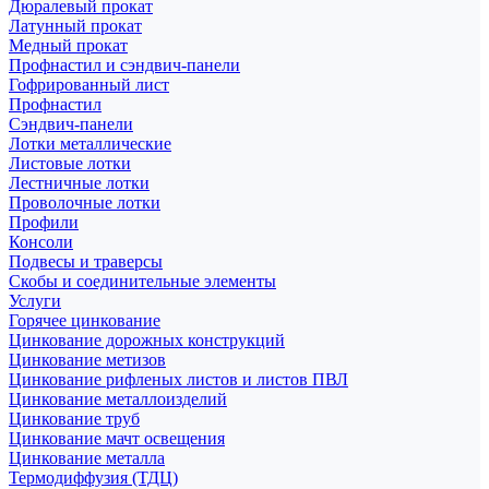
Дюралевый прокат
Латунный прокат
Медный прокат
Профнастил и сэндвич-панели
Гофрированный лист
Профнастил
Сэндвич-панели
Лотки металлические
Листовые лотки
Лестничные лотки
Проволочные лотки
Профили
Консоли
Подвесы и траверсы
Скобы и соединительные элементы
Услуги
Горячее цинкование
Цинкование дорожных конструкций
Цинкование метизов
Цинкование рифленых листов и листов ПВЛ
Цинкование металлоизделий
Цинкование труб
Цинкование мачт освещения
Цинкование металла
Термодиффузия (ТДЦ)