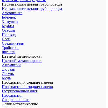
Нержавеющие детали трубопровода
Нержавеющие детали трубопровода
Американка
Бочонок
Заглушки
Муфты
Отводы
Переход
Сгон
Соединитель
Тройники
Фланцы
Цветной металлопрокат
Цветной металлопрокат
Алюминий
Дюраль
Латунь
Медь
Профнастил и сэндвич-панели
Профнастил и сэндвич-панели
Гофрированный лист
Профнастил
Сэндвич-панели
Лотки металлические