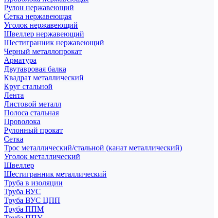
Рулон нержавеющий
Сетка нержавеющая
Уголок нержавеющий
Швеллер нержавеющий
Шестигранник нержавеющий
Черный металлопрокат
Арматура
Двутавровая балка
Квадрат металлический
Круг стальной
Лента
Листовой металл
Полоса стальная
Проволока
Рулонный прокат
Сетка
Трос металлический/стальной (канат металлический)
Уголок металлический
Швеллер
Шестигранник металлический
Труба в изоляции
Труба ВУС
Труба ВУС ЦПП
Труба ППМ
Труба ППУ