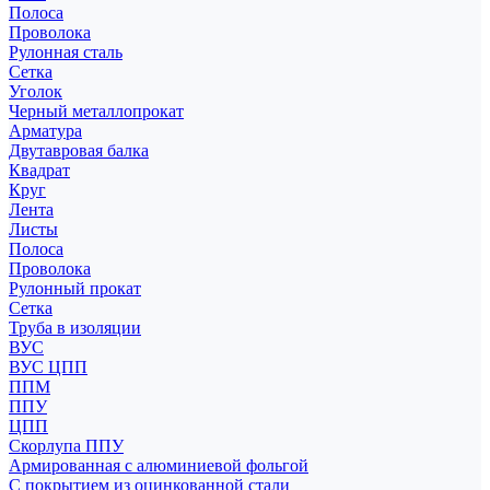
Полоса
Проволока
Рулонная сталь
Сетка
Уголок
Черный металлопрокат
Арматура
Двутавровая балка
Квадрат
Круг
Лента
Листы
Полоса
Проволока
Рулонный прокат
Сетка
Труба в изоляции
ВУС
ВУС ЦПП
ППМ
ППУ
ЦПП
Скорлупа ППУ
Армированная с алюминиевой фольгой
С покрытием из оцинкованной стали