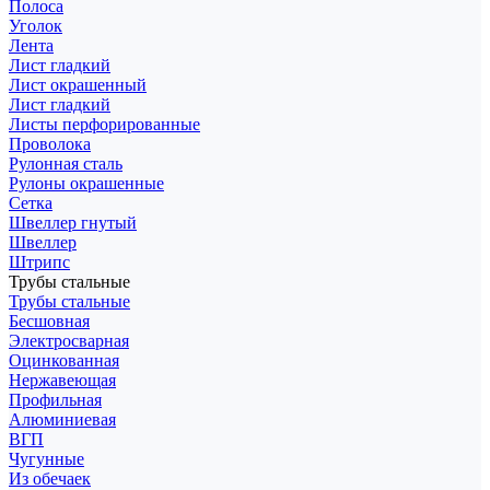
Полоса
Уголок
Лента
Лист гладкий
Лист окрашенный
Лист гладкий
Листы перфорированные
Проволока
Рулонная сталь
Рулоны окрашенные
Сетка
Швеллер гнутый
Швеллер
Штрипс
Трубы стальные
Трубы стальные
Бесшовная
Электросварная
Оцинкованная
Нержавеющая
Профильная
Алюминиевая
ВГП
Чугунные
Из обечаек