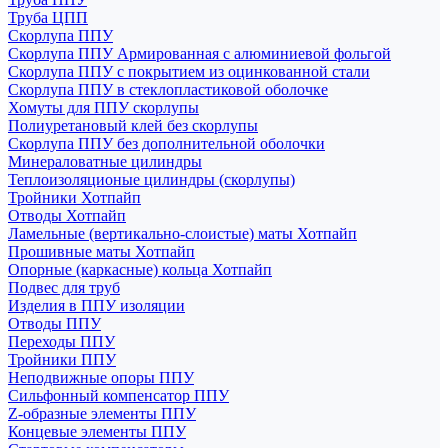
Труба ЦПП
Скорлупа ППУ
Скорлупа ППУ Армированная с алюминиевой фольгой
Скорлупа ППУ с покрытием из оцинкованной стали
Скорлупа ППУ в стеклопластиковой оболочке
Хомуты для ППУ скорлупы
Полиуретановый клей без скорлупы
Скорлупа ППУ без дополнительной оболочки
Минераловатные цилиндры
Теплоизоляционые цилиндры (скорлупы)
Тройники Хотпайп
Отводы Хотпайп
Ламельные (вертикально-слоистые) маты Хотпайп
Прошивные маты Хотпайп
Опорные (каркасные) кольца Хотпайп
Подвес для труб
Изделия в ППУ изоляции
Отводы ППУ
Переходы ППУ
Тройники ППУ
Неподвижные опоры ППУ
Cильфонный компенсатор ППУ
Z-образные элементы ППУ
Концевые элементы ППУ