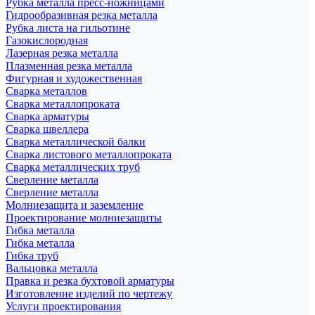
Рубка металла пресс-ножницами
Гидрообразивная резка металла
Рубка листа на гильотине
Газокислородная
Лазерная резка металла
Плазменная резка металла
Фигурная и художественная
Сварка металлов
Сварка металлопроката
Сварка арматуры
Сварка швеллера
Сварка металлической балки
Сварка листового металлопроката
Сварка металлических труб
Сверление металла
Сверление металла
Молниезащита и заземление
Проектирование молниезащиты
Гибка металла
Гибка металла
Гибка труб
Вальцовка металла
Правка и резка бухтовой арматуры
Изготовление изделий по чертежу
Услуги проектирования