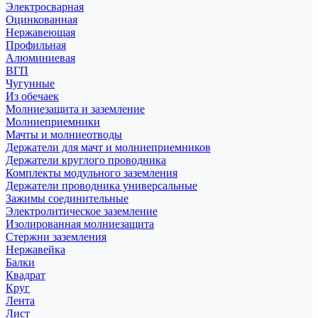
Электросварная
Оцинкованная
Нержавеющая
Профильная
Алюминиевая
ВГП
Чугунные
Из обечаек
Молниезащита и заземление
Молниеприемники
Мачты и молниеотводы
Держатели для мачт и молниеприемников
Держатели круглого проводника
Комплекты модульного заземления
Держатели проводника универсальные
Зажимы соединительные
Электролитическое заземление
Изолированная молниезащита
Стержни заземления
Нержавейка
Балки
Квадрат
Круг
Лента
Лист