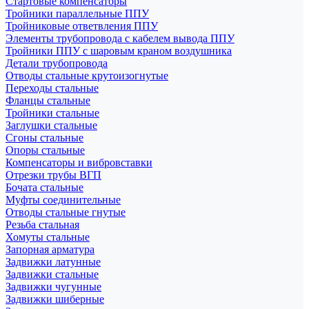
Стартовые компенсаторы
Тройники параллельные ППУ
Тройниковые ответвления ППУ
Элементы трубопровода с кабелем вывода ППУ
Тройники ППУ с шаровым краном воздушника
Детали трубопровода
Отводы стальные крутоизогнутые
Переходы стальные
Фланцы стальные
Тройники стальные
Заглушки стальные
Сгоны стальные
Опоры стальные
Компенсаторы и вибровставки
Отрезки трубы ВГП
Бочата стальные
Муфты соединительные
Отводы стальные гнутые
Резьба стальная
Хомуты стальные
Запорная арматура
Задвижки латунные
Задвижки стальные
Задвижки чугунные
Задвижки шиберные