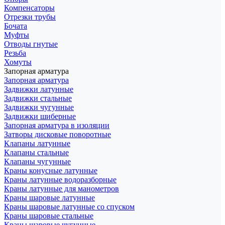
Компенсаторы
Отрезки трубы
Бочата
Муфты
Отводы гнутые
Резьба
Хомуты
Запорная арматура
Запорная арматура
Задвижки латунные
Задвижки стальные
Задвижки чугунные
Задвижки шиберные
Запорная арматура в изоляции
Затворы дисковые поворотные
Клапаны латунные
Клапаны стальные
Клапаны чугунные
Краны конусные латунные
Краны латунные водоразборные
Краны латунные для манометров
Краны шаровые латунные
Краны шаровые латунные со спуском
Краны шаровые стальные
Краны шаровые чугунные