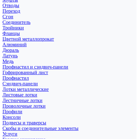
Отводы
Переход
Сгон
Соединитель
Тройники
Фланцы
Цветной металлопрокат
Алюминий
Дюраль
Латунь
Медь
Профнастил и сэндвич-панели
Гофрированный лист
Профнастил
Сэндвич-панели
Лотки металлические
Листовые лотки
Лестничные лотки
Проволочные лотки
Профили
Консоли
Подвесы и траверсы
Скобы и соединительные элементы
Услуги