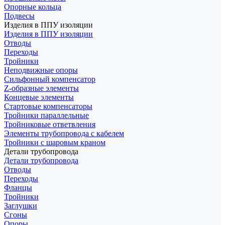
Опорные кольца
Подвесы
Изделия в ППУ изоляции
Изделия в ППУ изоляции
Отводы
Переходы
Тройники
Неподвижные опоры
Cильфонный компенсатор
Z-образные элементы
Концевые элементы
Стартовые компенсаторы
Тройники параллельные
Тройниковые ответвления
Элементы трубопровода с кабелем
Тройники с шаровым краном
Детали трубопровода
Детали трубопровода
Отводы
Переходы
Фланцы
Тройники
Заглушки
Сгоны
Опоры