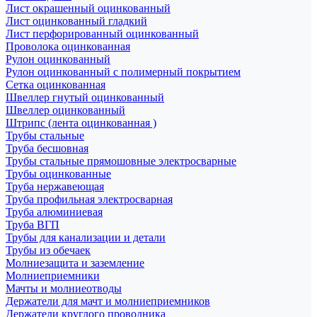
Лист окрашенный оцинкованный
Лист оцинкованный гладкий
Лист перфорированный оцинкованный
Проволока оцинкованная
Рулон оцинкованный
Рулон оцинкованный с полимерный покрытием
Сетка оцинкованная
Швеллер гнутый оцинкованный
Швеллер оцинкованный
Штрипс (лента оцинкованная )
Трубы стальные
Труба бесшовная
Трубы стальные прямошовные электросварные
Трубы оцинкованные
Труба нержавеющая
Труба профильная электросварная
Труба алюминиевая
Труба ВГП
Трубы для канализации и детали
Трубы из обечаек
Молниезащита и заземление
Молниеприемники
Мачты и молниеотводы
Держатели для мачт и молниеприемников
Держатели круглого проводника