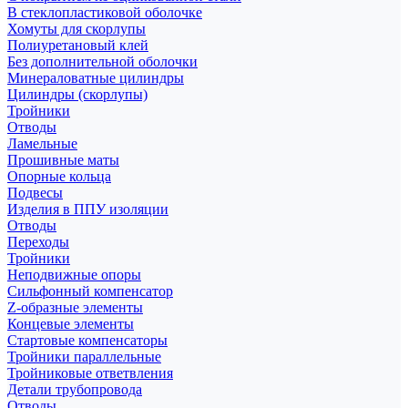
В стеклопластиковой оболочке
Хомуты для скорлупы
Полиуретановый клей
Без дополнительной оболочки
Минераловатные цилиндры
Цилиндры (скорлупы)
Тройники
Отводы
Ламельные
Прошивные маты
Опорные кольца
Подвесы
Изделия в ППУ изоляции
Отводы
Переходы
Тройники
Неподвижные опоры
Cильфонный компенсатор
Z-образные элементы
Концевые элементы
Стартовые компенсаторы
Тройники параллельные
Тройниковые ответвления
Детали трубопровода
Отводы