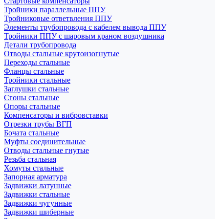
Стартовые компенсаторы
Тройники параллельные ППУ
Тройниковые ответвления ППУ
Элементы трубопровода с кабелем вывода ППУ
Тройники ППУ с шаровым краном воздушника
Детали трубопровода
Отводы стальные крутоизогнутые
Переходы стальные
Фланцы стальные
Тройники стальные
Заглушки стальные
Сгоны стальные
Опоры стальные
Компенсаторы и вибровставки
Отрезки трубы ВГП
Бочата стальные
Муфты соединительные
Отводы стальные гнутые
Резьба стальная
Хомуты стальные
Запорная арматура
Задвижки латунные
Задвижки стальные
Задвижки чугунные
Задвижки шиберные