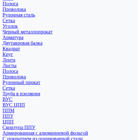
Полоса
Проволока
Рулонная сталь
Сетка
Уголок
Черный металлопрокат
Арматура
Двутавровая балка
Квадрат
Круг
Лента
Листы
Полоса
Проволока
Рулонный прокат
Сетка
Труба в изоляции
ВУС
ВУС ЦПП
ППМ
ППУ
ЦПП
Скорлупа ППУ
Армированная с алюминиевой фольгой
С покрытием из оцинкованной стали