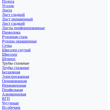
Полоса
Уголок
Лента
Лист гладкий
Лист окрашенный
Лист гладкий
Листы перфорированные
Проволока
Рулонная сталь
Рулоны окрашенные
Сетка
Швеллер гнутый
Швеллер
Штрипс
Трубы стальные
Трубы стальные
Бесшовная
Электросварная
Оцинкованная
Нержавеющая
Профильная
Алюминиевая
ВГП
Чугунные
Из обечаек