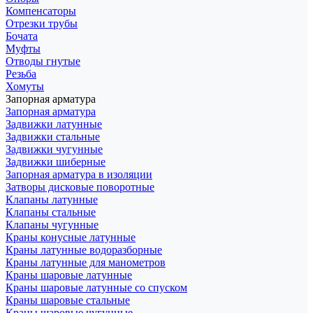
Компенсаторы
Отрезки трубы
Бочата
Муфты
Отводы гнутые
Резьба
Хомуты
Запорная арматура
Запорная арматура
Задвижки латунные
Задвижки стальные
Задвижки чугунные
Задвижки шиберные
Запорная арматура в изоляции
Затворы дисковые поворотные
Клапаны латунные
Клапаны стальные
Клапаны чугунные
Краны конусные латунные
Краны латунные водоразборные
Краны латунные для манометров
Краны шаровые латунные
Краны шаровые латунные со спуском
Краны шаровые стальные
Краны шаровые чугунные