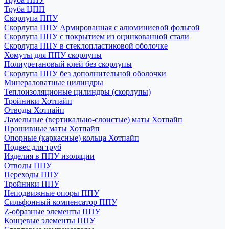
Труба ЦПП
Скорлупа ППУ
Скорлупа ППУ Армированная с алюминиевой фольгой
Скорлупа ППУ с покрытием из оцинкованной стали
Скорлупа ППУ в стеклопластиковой оболочке
Хомуты для ППУ скорлупы
Полиуретановый клей без скорлупы
Скорлупа ППУ без дополнительной оболочки
Минераловатные цилиндры
Теплоизоляционые цилиндры (скорлупы)
Тройники Хотпайп
Отводы Хотпайп
Ламельные (вертикально-слоистые) маты Хотпайп
Прошивные маты Хотпайп
Опорные (каркасные) кольца Хотпайп
Подвес для труб
Изделия в ППУ изоляции
Отводы ППУ
Переходы ППУ
Тройники ППУ
Неподвижные опоры ППУ
Cильфонный компенсатор ППУ
Z-образные элементы ППУ
Концевые элементы ППУ