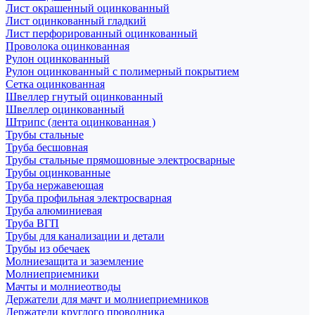
Лист окрашенный оцинкованный
Лист оцинкованный гладкий
Лист перфорированный оцинкованный
Проволока оцинкованная
Рулон оцинкованный
Рулон оцинкованный с полимерный покрытием
Сетка оцинкованная
Швеллер гнутый оцинкованный
Швеллер оцинкованный
Штрипс (лента оцинкованная )
Трубы стальные
Труба бесшовная
Трубы стальные прямошовные электросварные
Трубы оцинкованные
Труба нержавеющая
Труба профильная электросварная
Труба алюминиевая
Труба ВГП
Трубы для канализации и детали
Трубы из обечаек
Молниезащита и заземление
Молниеприемники
Мачты и молниеотводы
Держатели для мачт и молниеприемников
Держатели круглого проводника