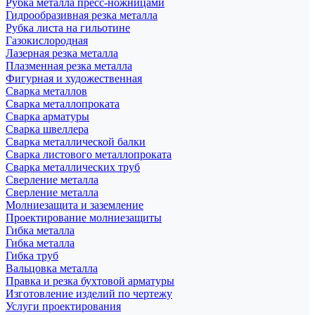
Рубка металла пресс-ножницами
Гидрообразивная резка металла
Рубка листа на гильотине
Газокислородная
Лазерная резка металла
Плазменная резка металла
Фигурная и художественная
Сварка металлов
Сварка металлопроката
Сварка арматуры
Сварка швеллера
Сварка металлической балки
Сварка листового металлопроката
Сварка металлических труб
Сверление металла
Сверление металла
Молниезащита и заземление
Проектирование молниезащиты
Гибка металла
Гибка металла
Гибка труб
Вальцовка металла
Правка и резка бухтовой арматуры
Изготовление изделий по чертежу
Услуги проектирования