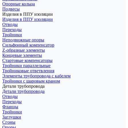
Опорные кольца
Подвесы
Изделия в ППУ изоляции
Изделия в ППУ изоляции
Отводы
Переходы
Тройники
Неподвижные опоры
Cильфонный компенсатор
Z-образные элементы
Концевые элементы
Стартовые компенсаторы
Тройники параллельные
Тройниковые ответвления
Элементы трубопровода с кабелем
Тройники с шаровым краном
Детали трубопровода
Детали трубопровода
Отводы
Переходы
Фланцы
Тройники
Заглушки
Сгоны
Опоры