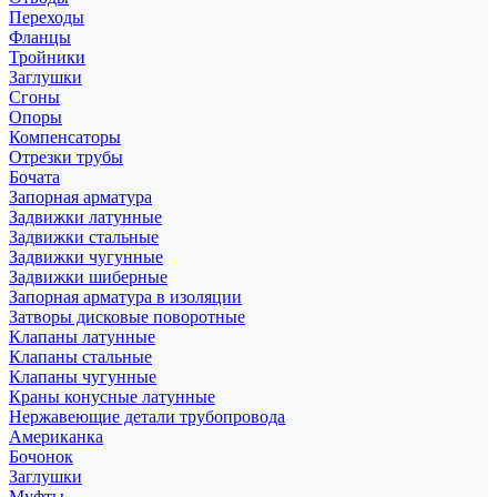
Переходы
Фланцы
Тройники
Заглушки
Сгоны
Опоры
Компенсаторы
Отрезки трубы
Бочата
Запорная арматура
Задвижки латунные
Задвижки стальные
Задвижки чугунные
Задвижки шиберные
Запорная арматура в изоляции
Затворы дисковые поворотные
Клапаны латунные
Клапаны стальные
Клапаны чугунные
Краны конусные латунные
Нержавеющие детали трубопровода
Американка
Бочонок
Заглушки
Муфты