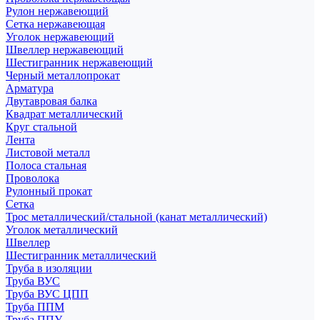
Рулон нержавеющий
Сетка нержавеющая
Уголок нержавеющий
Швеллер нержавеющий
Шестигранник нержавеющий
Черный металлопрокат
Арматура
Двутавровая балка
Квадрат металлический
Круг стальной
Лента
Листовой металл
Полоса стальная
Проволока
Рулонный прокат
Сетка
Трос металлический/стальной (канат металлический)
Уголок металлический
Швеллер
Шестигранник металлический
Труба в изоляции
Труба ВУС
Труба ВУС ЦПП
Труба ППМ
Труба ППУ