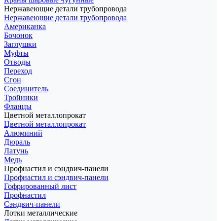
Нержавеющие детали трубопровода
Нержавеющие детали трубопровода
Американка
Бочонок
Заглушки
Муфты
Отводы
Переход
Сгон
Соединитель
Тройники
Фланцы
Цветной металлопрокат
Цветной металлопрокат
Алюминий
Дюраль
Латунь
Медь
Профнастил и сэндвич-панели
Профнастил и сэндвич-панели
Гофрированный лист
Профнастил
Сэндвич-панели
Лотки металлические