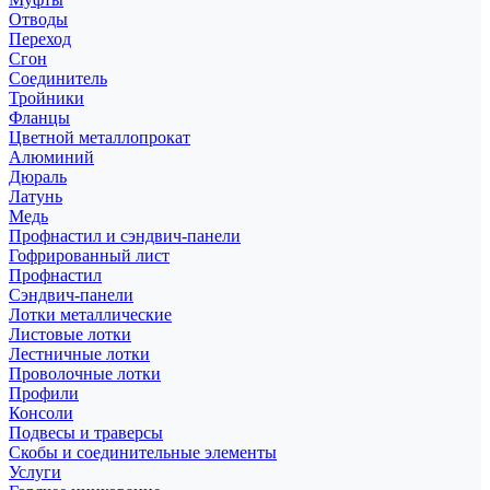
Отводы
Переход
Сгон
Соединитель
Тройники
Фланцы
Цветной металлопрокат
Алюминий
Дюраль
Латунь
Медь
Профнастил и сэндвич-панели
Гофрированный лист
Профнастил
Сэндвич-панели
Лотки металлические
Листовые лотки
Лестничные лотки
Проволочные лотки
Профили
Консоли
Подвесы и траверсы
Скобы и соединительные элементы
Услуги