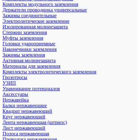
Комплекты модульного заземления
Держатели проводника универсальные
Зажимы соединительные
Электролитическое заземление
Изолированная молниезащита
Стержни заземления
Муфты заземления
Головки удароприемные
Наконечники заземления
Зажимы заземления
Активная молниезащита
Материалы для заземления
Комплекты электролитического заземления
Грозотросы
УЗИП
Уравнивание потенциалов
Аксессуары
Нержавейка
Балки нержавеющие
Квадрат нержавеющий
Круг нержавеющий
Лента нержавеющая (штрипс)
Лист нержавеющий
Полоса нержавеющая
Проволока нержавеющая