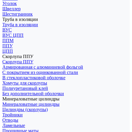
Уголок
Швеллер
Шестигранник
Труба в изоляции
Труба в изоляции
ВУС
ВУС ЦПП
ППМ
ППУ
ЦПП
Скорлупа ППУ
Скорлупа ППУ
Армированная с алюминиевой фольгой
С покрытием из оцинкованной стали
В стеклопластиковой оболочке
Хомуты для скорлупы
Полиуретановый клей
Без дополнительной оболочки
Минераловатные цилиндры
Минераловатные цилиндры
Цилиндры (скорлупы)
Тройники
Отводы
Ламельные
Прошивные маты