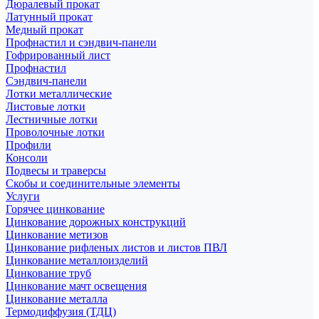
Дюралевый прокат
Латунный прокат
Медный прокат
Профнастил и сэндвич-панели
Гофрированный лист
Профнастил
Сэндвич-панели
Лотки металлические
Листовые лотки
Лестничные лотки
Проволочные лотки
Профили
Консоли
Подвесы и траверсы
Скобы и соединительные элементы
Услуги
Горячее цинкование
Цинкование дорожных конструкций
Цинкование метизов
Цинкование рифленых листов и листов ПВЛ
Цинкование металлоизделий
Цинкование труб
Цинкование мачт освещения
Цинкование металла
Термодиффузия (ТДЦ)