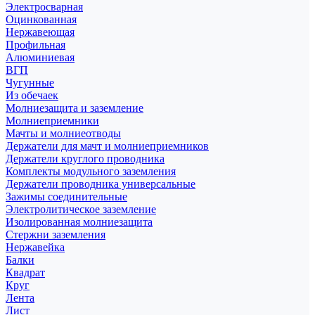
Электросварная
Оцинкованная
Нержавеющая
Профильная
Алюминиевая
ВГП
Чугунные
Из обечаек
Молниезащита и заземление
Молниеприемники
Мачты и молниеотводы
Держатели для мачт и молниеприемников
Держатели круглого проводника
Комплекты модульного заземления
Держатели проводника универсальные
Зажимы соединительные
Электролитическое заземление
Изолированная молниезащита
Стержни заземления
Нержавейка
Балки
Квадрат
Круг
Лента
Лист