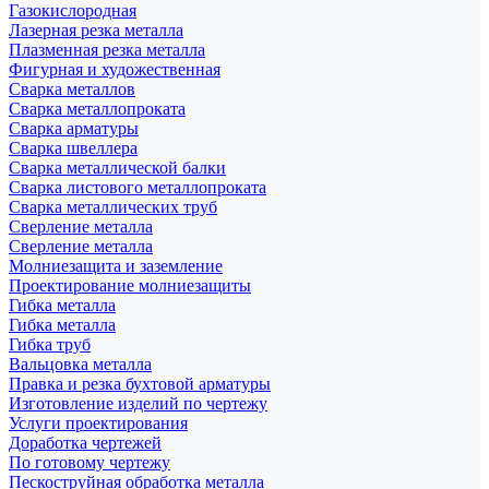
Газокислородная
Лазерная резка металла
Плазменная резка металла
Фигурная и художественная
Сварка металлов
Сварка металлопроката
Сварка арматуры
Сварка швеллера
Сварка металлической балки
Сварка листового металлопроката
Сварка металлических труб
Сверление металла
Сверление металла
Молниезащита и заземление
Проектирование молниезащиты
Гибка металла
Гибка металла
Гибка труб
Вальцовка металла
Правка и резка бухтовой арматуры
Изготовление изделий по чертежу
Услуги проектирования
Доработка чертежей
По готовому чертежу
Пескоструйная обработка металла