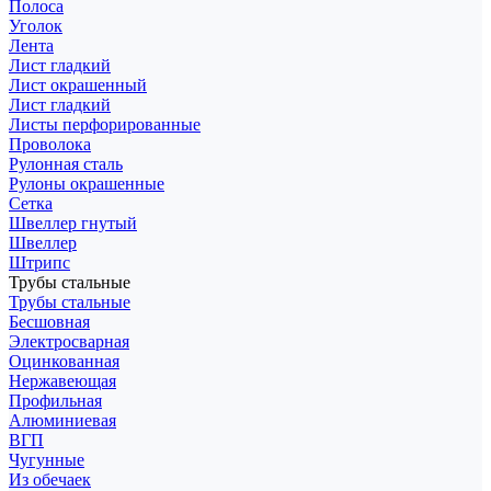
Полоса
Уголок
Лента
Лист гладкий
Лист окрашенный
Лист гладкий
Листы перфорированные
Проволока
Рулонная сталь
Рулоны окрашенные
Сетка
Швеллер гнутый
Швеллер
Штрипс
Трубы стальные
Трубы стальные
Бесшовная
Электросварная
Оцинкованная
Нержавеющая
Профильная
Алюминиевая
ВГП
Чугунные
Из обечаек