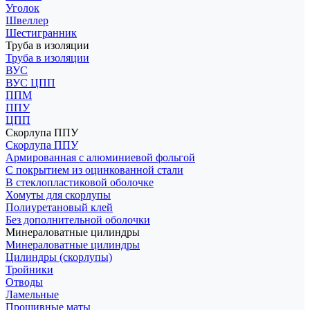
Уголок
Швеллер
Шестигранник
Труба в изоляции
Труба в изоляции
ВУС
ВУС ЦПП
ППМ
ППУ
ЦПП
Скорлупа ППУ
Скорлупа ППУ
Армированная с алюминиевой фольгой
С покрытием из оцинкованной стали
В стеклопластиковой оболочке
Хомуты для скорлупы
Полиуретановый клей
Без дополнительной оболочки
Минераловатные цилиндры
Минераловатные цилиндры
Цилиндры (скорлупы)
Тройники
Отводы
Ламельные
Прошивные маты