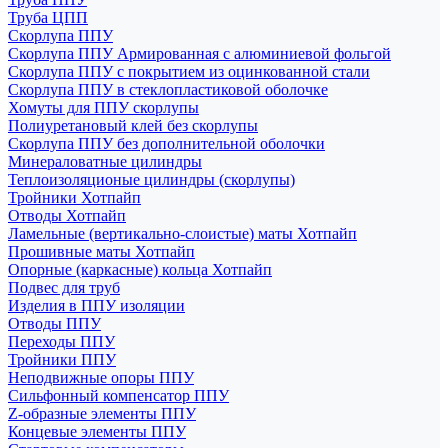
Труба ЦПП
Скорлупа ППУ
Скорлупа ППУ Армированная с алюминиевой фольгой
Скорлупа ППУ с покрытием из оцинкованной стали
Скорлупа ППУ в стеклопластиковой оболочке
Хомуты для ППУ скорлупы
Полиуретановый клей без скорлупы
Скорлупа ППУ без дополнительной оболочки
Минераловатные цилиндры
Теплоизоляционые цилиндры (скорлупы)
Тройники Хотпайп
Отводы Хотпайп
Ламельные (вертикально-слоистые) маты Хотпайп
Прошивные маты Хотпайп
Опорные (каркасные) кольца Хотпайп
Подвес для труб
Изделия в ППУ изоляции
Отводы ППУ
Переходы ППУ
Тройники ППУ
Неподвижные опоры ППУ
Cильфонный компенсатор ППУ
Z-образные элементы ППУ
Концевые элементы ППУ