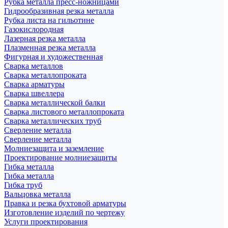
Рубка металла пресс-ножницами
Гидрообразивная резка металла
Рубка листа на гильотине
Газокислородная
Лазерная резка металла
Плазменная резка металла
Фигурная и художественная
Сварка металлов
Сварка металлопроката
Сварка арматуры
Сварка швеллера
Сварка металлической балки
Сварка листового металлопроката
Сварка металлических труб
Сверление металла
Сверление металла
Молниезащита и заземление
Проектирование молниезащиты
Гибка металла
Гибка металла
Гибка труб
Вальцовка металла
Правка и резка бухтовой арматуры
Изготовление изделий по чертежу
Услуги проектирования