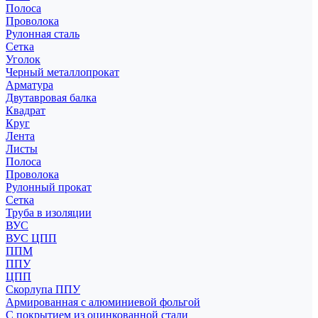
Полоса
Проволока
Рулонная сталь
Сетка
Уголок
Черный металлопрокат
Арматура
Двутавровая балка
Квадрат
Круг
Лента
Листы
Полоса
Проволока
Рулонный прокат
Сетка
Труба в изоляции
ВУС
ВУС ЦПП
ППМ
ППУ
ЦПП
Скорлупа ППУ
Армированная с алюминиевой фольгой
С покрытием из оцинкованной стали