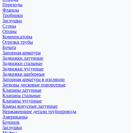
Переходы
Фланцы
Тройники
Заглушки
Сгоны
Опоры
Компенсаторы
Отрезки трубы
Бочата
Запорная арматура
Задвижки латунные
Задвижки стальные
Задвижки чугунные
Задвижки шиберные
Запорная арматура в изоляции
Затворы дисковые поворотные
Клапаны латунные
Клапаны стальные
Клапаны чугунные
Краны конусные латунные
Нержавеющие детали трубопровода
Американка
Бочонок
Заглушки
Муфты