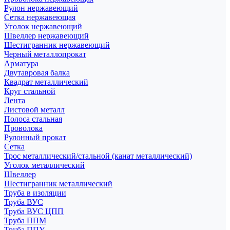
Рулон нержавеющий
Сетка нержавеющая
Уголок нержавеющий
Швеллер нержавеющий
Шестигранник нержавеющий
Черный металлопрокат
Арматура
Двутавровая балка
Квадрат металлический
Круг стальной
Лента
Листовой металл
Полоса стальная
Проволока
Рулонный прокат
Сетка
Трос металлический/стальной (канат металлический)
Уголок металлический
Швеллер
Шестигранник металлический
Труба в изоляции
Труба ВУС
Труба ВУС ЦПП
Труба ППМ
Труба ППУ