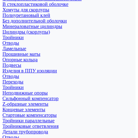
В стеклопластиковой оболочке
Хомуты для скорлупы
Полиуретановый клей
Без дополнительной оболочки
Минераловатные цилиндры
Цилиндры (скорлупы)
Тройники
Отводы
Ламельные
Прошивные маты
Опорные кольца
Подвесы
Изделия в ППУ изоляции
Отводы
Переходы
Тройники
Неподвижные опоры
Cильфонный компенсатор
Z-образные элементы
Концевые элементы
Стартовые компенсаторы
Тройники параллельные
Тройниковые ответвления
Детали трубопровода
Отводы