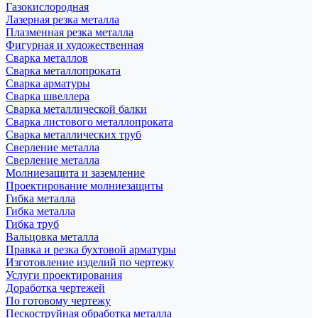
Газокислородная
Лазерная резка металла
Плазменная резка металла
Фигурная и художественная
Сварка металлов
Сварка металлопроката
Сварка арматуры
Сварка швеллера
Сварка металлической балки
Сварка листового металлопроката
Сварка металлических труб
Сверление металла
Сверление металла
Молниезащита и заземление
Проектирование молниезащиты
Гибка металла
Гибка металла
Гибка труб
Вальцовка металла
Правка и резка бухтовой арматуры
Изготовление изделий по чертежу
Услуги проектирования
Доработка чертежей
По готовому чертежу
Пескоструйная обработка металла