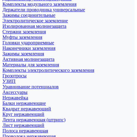
Комплекты модульного заземления
Держатели проводника универсальные
Зажимы соединительные
Электролитическое заземление
Изолированная молниезащита
Стержни заземления
Муфты заземления
Головки удароприемные
Наконечники заземления
Зажимы заземления
Активная молниезащита
Материалы для заземления
Комплекты электролитического заземления
Грозотросы
УЗИП
Уравнивание потенциалов
Аксессуары
Нержавейка
Балки нержавеющие
Квадрат нержавеющий
Круг нержавеющий
Лента нержавеющая (штрипс)
Лист нержавеющий
Полоса нержавеющая
Проволока нержавеющая