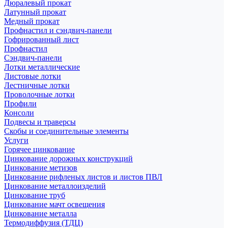
Дюралевый прокат
Латунный прокат
Медный прокат
Профнастил и сэндвич-панели
Гофрированный лист
Профнастил
Сэндвич-панели
Лотки металлические
Листовые лотки
Лестничные лотки
Проволочные лотки
Профили
Консоли
Подвесы и траверсы
Скобы и соединительные элементы
Услуги
Горячее цинкование
Цинкование дорожных конструкций
Цинкование метизов
Цинкование рифленых листов и листов ПВЛ
Цинкование металлоизделий
Цинкование труб
Цинкование мачт освещения
Цинкование металла
Термодиффузия (ТДЦ)