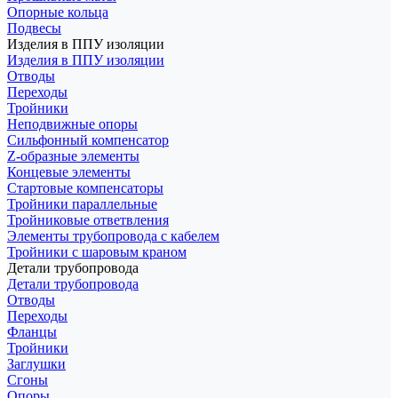
Опорные кольца
Подвесы
Изделия в ППУ изоляции
Изделия в ППУ изоляции
Отводы
Переходы
Тройники
Неподвижные опоры
Cильфонный компенсатор
Z-образные элементы
Концевые элементы
Стартовые компенсаторы
Тройники параллельные
Тройниковые ответвления
Элементы трубопровода с кабелем
Тройники с шаровым краном
Детали трубопровода
Детали трубопровода
Отводы
Переходы
Фланцы
Тройники
Заглушки
Сгоны
Опоры