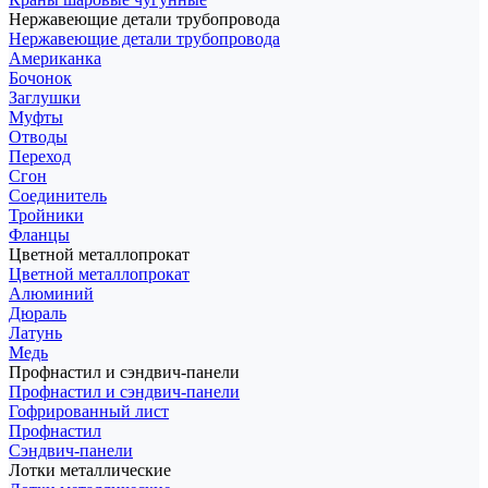
Нержавеющие детали трубопровода
Нержавеющие детали трубопровода
Американка
Бочонок
Заглушки
Муфты
Отводы
Переход
Сгон
Соединитель
Тройники
Фланцы
Цветной металлопрокат
Цветной металлопрокат
Алюминий
Дюраль
Латунь
Медь
Профнастил и сэндвич-панели
Профнастил и сэндвич-панели
Гофрированный лист
Профнастил
Сэндвич-панели
Лотки металлические