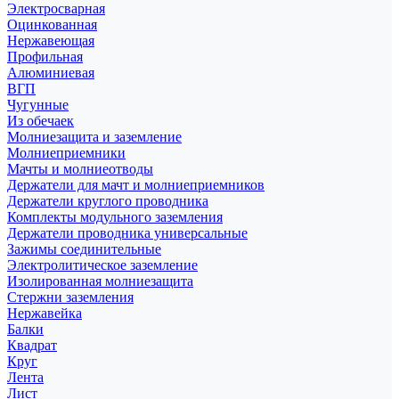
Электросварная
Оцинкованная
Нержавеющая
Профильная
Алюминиевая
ВГП
Чугунные
Из обечаек
Молниезащита и заземление
Молниеприемники
Мачты и молниеотводы
Держатели для мачт и молниеприемников
Держатели круглого проводника
Комплекты модульного заземления
Держатели проводника универсальные
Зажимы соединительные
Электролитическое заземление
Изолированная молниезащита
Стержни заземления
Нержавейка
Балки
Квадрат
Круг
Лента
Лист