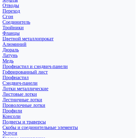
Отводы
Переход
Сгон
Соединитель
Тройники
Фланцы
Цветной металлопрокат
Алюминий
Дюраль
Латунь
Медь
Профнастил и сэндвич-панели
Гофрированный лист
Профнастил
Сэндвич-панели
Лотки металлические
Листовые лотки
Лестничные лотки
Проволочные лотки
Профили
Консоли
Подвесы и траверсы
Скобы и соединительные элементы
Услуги