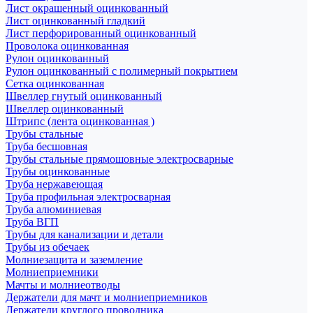
Лист окрашенный оцинкованный
Лист оцинкованный гладкий
Лист перфорированный оцинкованный
Проволока оцинкованная
Рулон оцинкованный
Рулон оцинкованный с полимерный покрытием
Сетка оцинкованная
Швеллер гнутый оцинкованный
Швеллер оцинкованный
Штрипс (лента оцинкованная )
Трубы стальные
Труба бесшовная
Трубы стальные прямошовные электросварные
Трубы оцинкованные
Труба нержавеющая
Труба профильная электросварная
Труба алюминиевая
Труба ВГП
Трубы для канализации и детали
Трубы из обечаек
Молниезащита и заземление
Молниеприемники
Мачты и молниеотводы
Держатели для мачт и молниеприемников
Держатели круглого проводника