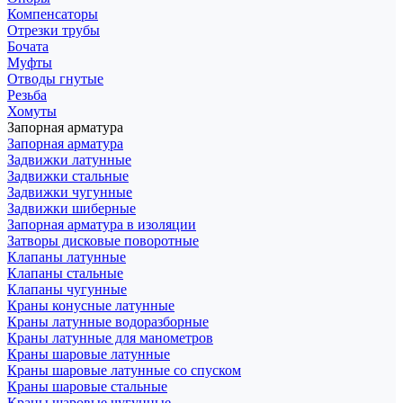
Компенсаторы
Отрезки трубы
Бочата
Муфты
Отводы гнутые
Резьба
Хомуты
Запорная арматура
Запорная арматура
Задвижки латунные
Задвижки стальные
Задвижки чугунные
Задвижки шиберные
Запорная арматура в изоляции
Затворы дисковые поворотные
Клапаны латунные
Клапаны стальные
Клапаны чугунные
Краны конусные латунные
Краны латунные водоразборные
Краны латунные для манометров
Краны шаровые латунные
Краны шаровые латунные со спуском
Краны шаровые стальные
Краны шаровые чугунные