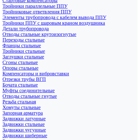
Стартовые компенсаторы
Тройники параллельные ППУ
Тройниковые ответвления ППУ
Элементы трубопровода с кабелем вывода ППУ
Тройники ППУ с шаровым краном воздушника
Детали трубопровода
Отводы стальные крутоизогнутые
Переходы стальные
Фланцы стальные
Тройники стальные
Заглушки стальные
Сгоны стальные
Опоры стальные
Компенсаторы и вибровставки
Отрезки трубы ВГП
Бочата стальные
Муфты соединительные
Отводы стальные гнутые
Резьба стальная
Хомуты стальные
Запорная арматура
Задвижки латунные
Задвижки стальные
Задвижки чугунные
Задвижки шиберные