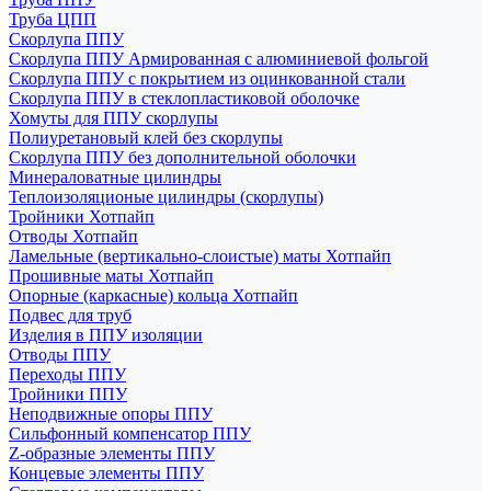
Труба ЦПП
Скорлупа ППУ
Скорлупа ППУ Армированная с алюминиевой фольгой
Скорлупа ППУ с покрытием из оцинкованной стали
Скорлупа ППУ в стеклопластиковой оболочке
Хомуты для ППУ скорлупы
Полиуретановый клей без скорлупы
Скорлупа ППУ без дополнительной оболочки
Минераловатные цилиндры
Теплоизоляционые цилиндры (скорлупы)
Тройники Хотпайп
Отводы Хотпайп
Ламельные (вертикально-слоистые) маты Хотпайп
Прошивные маты Хотпайп
Опорные (каркасные) кольца Хотпайп
Подвес для труб
Изделия в ППУ изоляции
Отводы ППУ
Переходы ППУ
Тройники ППУ
Неподвижные опоры ППУ
Cильфонный компенсатор ППУ
Z-образные элементы ППУ
Концевые элементы ППУ