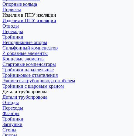
Опорные кольца
Подвесы
Изделия в ППУ изоляции
Изделия в ППУ изоляции
Отводы
Переходы
Тройники
Неподвижные опоры
Cильфонный компенсатор
Z-образные элементы
Концевые элементы
Стартовые компенсаторы
Тройники параллельные
Тройниковые ответвления
Элементы трубопровода с кабелем
Тройники с шаровым краном
Детали трубопровода
Детали трубопровода
Отводы
Переходы
Фланцы
Тройники
Заглушки
Сгоны
Опоры