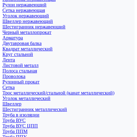
Рулон нержавеющий
Сетка нержавеющая
Уголок нержавеющий
Швеллер нержавеющий
Шестигранник нержавеющий
Черный металлопрокат
Арматура
Двутавровая балка
Квадрат металлический
Круг стальной
Лента
Листовой металл
Полоса стальная
Проволока
Рулонный прокат
Сетка
Трос металлический/стальной (канат металлический)
Уголок металлический
Швеллер
Шестигранник металлический
Труба в изоляции
Труба ВУС
Труба ВУС ЦПП
Труба ППМ
Труба ППУ