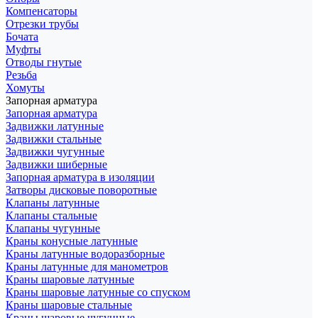
Компенсаторы
Отрезки трубы
Бочата
Муфты
Отводы гнутые
Резьба
Хомуты
Запорная арматура
Запорная арматура
Задвижки латунные
Задвижки стальные
Задвижки чугунные
Задвижки шиберные
Запорная арматура в изоляции
Затворы дисковые поворотные
Клапаны латунные
Клапаны стальные
Клапаны чугунные
Краны конусные латунные
Краны латунные водоразборные
Краны латунные для манометров
Краны шаровые латунные
Краны шаровые латунные со спуском
Краны шаровые стальные
Краны шаровые чугунные