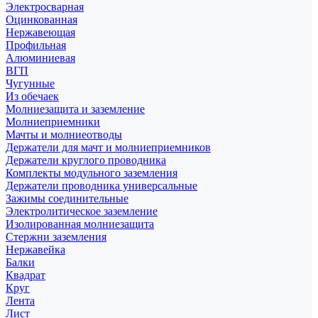
Электросварная
Оцинкованная
Нержавеющая
Профильная
Алюминиевая
ВГП
Чугунные
Из обечаек
Молниезащита и заземление
Молниеприемники
Мачты и молниеотводы
Держатели для мачт и молниеприемников
Держатели круглого проводника
Комплекты модульного заземления
Держатели проводника универсальные
Зажимы соединительные
Электролитическое заземление
Изолированная молниезащита
Стержни заземления
Нержавейка
Балки
Квадрат
Круг
Лента
Лист