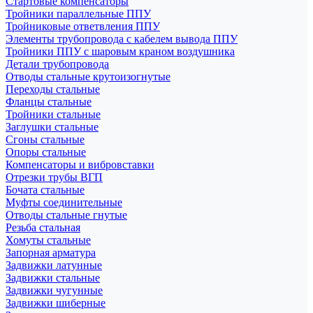
Стартовые компенсаторы
Тройники параллельные ППУ
Тройниковые ответвления ППУ
Элементы трубопровода с кабелем вывода ППУ
Тройники ППУ с шаровым краном воздушника
Детали трубопровода
Отводы стальные крутоизогнутые
Переходы стальные
Фланцы стальные
Тройники стальные
Заглушки стальные
Сгоны стальные
Опоры стальные
Компенсаторы и вибровставки
Отрезки трубы ВГП
Бочата стальные
Муфты соединительные
Отводы стальные гнутые
Резьба стальная
Хомуты стальные
Запорная арматура
Задвижки латунные
Задвижки стальные
Задвижки чугунные
Задвижки шиберные