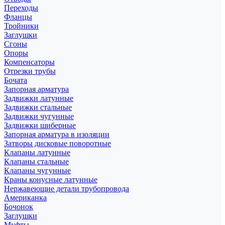
Переходы
Фланцы
Тройники
Заглушки
Сгоны
Опоры
Компенсаторы
Отрезки трубы
Бочата
Запорная арматура
Задвижки латунные
Задвижки стальные
Задвижки чугунные
Задвижки шиберные
Запорная арматура в изоляции
Затворы дисковые поворотные
Клапаны латунные
Клапаны стальные
Клапаны чугунные
Краны конусные латунные
Нержавеющие детали трубопровода
Американка
Бочонок
Заглушки
Муфты