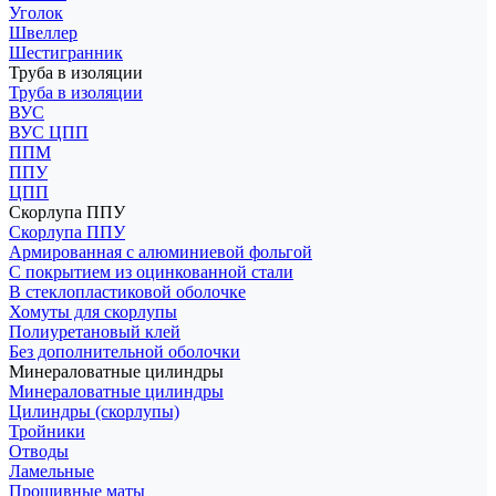
Уголок
Швеллер
Шестигранник
Труба в изоляции
Труба в изоляции
ВУС
ВУС ЦПП
ППМ
ППУ
ЦПП
Скорлупа ППУ
Скорлупа ППУ
Армированная с алюминиевой фольгой
С покрытием из оцинкованной стали
В стеклопластиковой оболочке
Хомуты для скорлупы
Полиуретановый клей
Без дополнительной оболочки
Минераловатные цилиндры
Минераловатные цилиндры
Цилиндры (скорлупы)
Тройники
Отводы
Ламельные
Прошивные маты