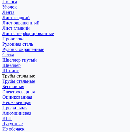
Полоса
Уголок
Лента
Лист гладкий
Лист окрашенный
Лист гладкий
Листы перфорированные
Проволока
Рулонная сталь
Рулоны окрашенные
Сетка
Швеллер гнутый
Швеллер
Штрипс
Трубы стальные
Трубы стальные
Бесшовная
Электросварная
Оцинкованная
Нержавеющая
Профильная
Алюминиевая
ВГП
Чугунные
Из обечаек