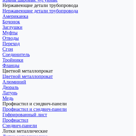
Нержавеющие детали трубопровода
Нержавеющие детали трубопровода
Американка
Бочонок
Заглушки
Муфты
Отводы
Переход
Сгон
Соединитель
Тройники
Фланцы
Цветной металлопрокат
Цветной металлопрокат
Алюминий
Дюраль
Латунь
Медь
Профнастил и сэндвич-панели
Профнастил и сэндвич-панели
Гофрированный лист
Профнастил
Сэндвич-панели
Лотки металлические