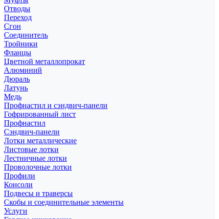
Отводы
Переход
Сгон
Соединитель
Тройники
Фланцы
Цветной металлопрокат
Алюминий
Дюраль
Латунь
Медь
Профнастил и сэндвич-панели
Гофрированный лист
Профнастил
Сэндвич-панели
Лотки металлические
Листовые лотки
Лестничные лотки
Проволочные лотки
Профили
Консоли
Подвесы и траверсы
Скобы и соединительные элементы
Услуги