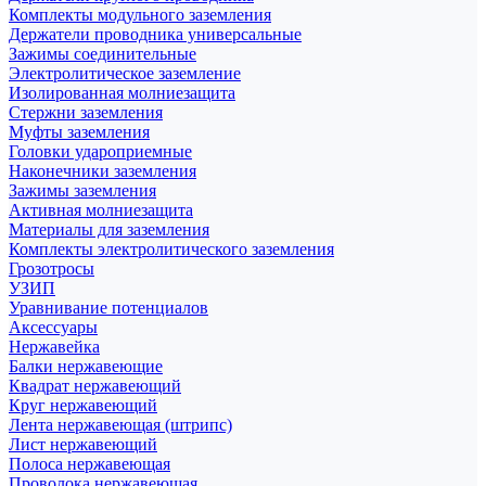
Комплекты модульного заземления
Держатели проводника универсальные
Зажимы соединительные
Электролитическое заземление
Изолированная молниезащита
Стержни заземления
Муфты заземления
Головки удароприемные
Наконечники заземления
Зажимы заземления
Активная молниезащита
Материалы для заземления
Комплекты электролитического заземления
Грозотросы
УЗИП
Уравнивание потенциалов
Аксессуары
Нержавейка
Балки нержавеющие
Квадрат нержавеющий
Круг нержавеющий
Лента нержавеющая (штрипс)
Лист нержавеющий
Полоса нержавеющая
Проволока нержавеющая