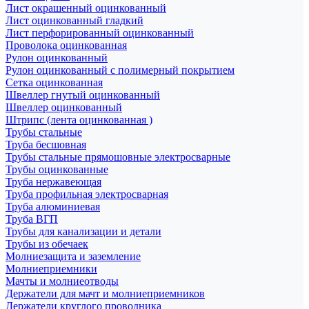
Лист окрашенный оцинкованный
Лист оцинкованный гладкий
Лист перфорированный оцинкованный
Проволока оцинкованная
Рулон оцинкованный
Рулон оцинкованный с полимерный покрытием
Сетка оцинкованная
Швеллер гнутый оцинкованный
Швеллер оцинкованный
Штрипс (лента оцинкованная )
Трубы стальные
Труба бесшовная
Трубы стальные прямошовные электросварные
Трубы оцинкованные
Труба нержавеющая
Труба профильная электросварная
Труба алюминиевая
Труба ВГП
Трубы для канализации и детали
Трубы из обечаек
Молниезащита и заземление
Молниеприемники
Мачты и молниеотводы
Держатели для мачт и молниеприемников
Держатели круглого проводника