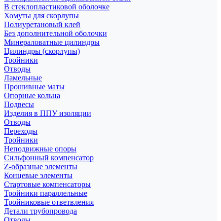
В стеклопластиковой оболочке
Хомуты для скорлупы
Полиуретановый клей
Без дополнительной оболочки
Минераловатные цилиндры
Цилиндры (скорлупы)
Тройники
Отводы
Ламельные
Прошивные маты
Опорные кольца
Подвесы
Изделия в ППУ изоляции
Отводы
Переходы
Тройники
Неподвижные опоры
Cильфонный компенсатор
Z-образные элементы
Концевые элементы
Стартовые компенсаторы
Тройники параллельные
Тройниковые ответвления
Детали трубопровода
Отводы