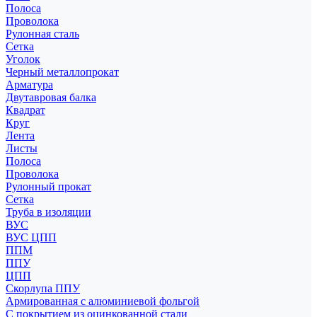
Полоса
Проволока
Рулонная сталь
Сетка
Уголок
Черный металлопрокат
Арматура
Двутавровая балка
Квадрат
Круг
Лента
Листы
Полоса
Проволока
Рулонный прокат
Сетка
Труба в изоляции
ВУС
ВУС ЦПП
ППМ
ППУ
ЦПП
Скорлупа ППУ
Армированная с алюминиевой фольгой
С покрытием из оцинкованной стали