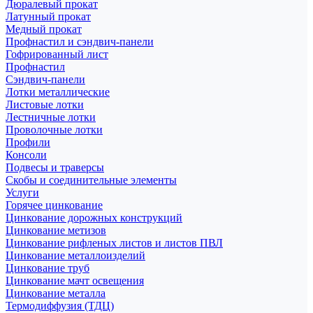
Дюралевый прокат
Латунный прокат
Медный прокат
Профнастил и сэндвич-панели
Гофрированный лист
Профнастил
Сэндвич-панели
Лотки металлические
Листовые лотки
Лестничные лотки
Проволочные лотки
Профили
Консоли
Подвесы и траверсы
Скобы и соединительные элементы
Услуги
Горячее цинкование
Цинкование дорожных конструкций
Цинкование метизов
Цинкование рифленых листов и листов ПВЛ
Цинкование металлоизделий
Цинкование труб
Цинкование мачт освещения
Цинкование металла
Термодиффузия (ТДЦ)