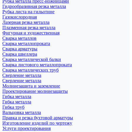
Рубка металла пресс-ножницами
Гидрообразивная резка металла
Рубка листа на гильотине
Газокислородная
Лазерная резка металла
Плазменная резка металла
Фигурная и художественная
Сварка металлов
Сварка металлопроката
Сварка арматуры
Сварка швеллера
Сварка металлической балки
Сварка листового металлопроката
Сварка металлических труб
Сверление металла
Сверление металла
Молниезащита и заземление
Проектирование молниезащиты
Гибка металла
Гибка металла
Гибка труб
Вальцовка металла
Правка и резка бухтовой арматуры
Изготовление изделий по чертежу
Услуги проектирования