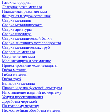
Газокислородная
Лазерная резка металла
Плазменная резка металла
Фигурная и художественная
Сварка металлов
Сварка металлопроката
Сварка арматуры
Сварка швеллера
Сварка металлической балки
Сварка листового металлопроката
Сварка металлических труб
Сверление металла
Сверление металла
Молниезащита и заземление
Проектирование молниезащиты
Гибка металла
Гибка металла
Гибка труб
Вальцовка металла
Правка и резка бухтовой арматуры
Изготовление изделий по чертежу
Услуги проектирования
Доработка чертежей
По готовому чертежу
Пескоструйная обработка металла