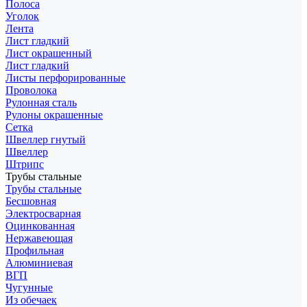
Полоса
Уголок
Лента
Лист гладкий
Лист окрашенный
Лист гладкий
Листы перфорированные
Проволока
Рулонная сталь
Рулоны окрашенные
Сетка
Швеллер гнутый
Швеллер
Штрипс
Трубы стальные
Трубы стальные
Бесшовная
Электросварная
Оцинкованная
Нержавеющая
Профильная
Алюминиевая
ВГП
Чугунные
Из обечаек