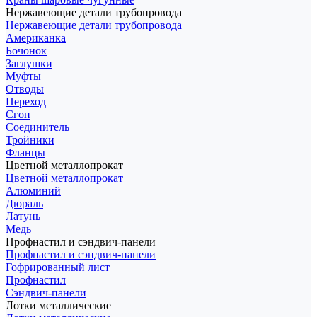
Нержавеющие детали трубопровода
Нержавеющие детали трубопровода
Американка
Бочонок
Заглушки
Муфты
Отводы
Переход
Сгон
Соединитель
Тройники
Фланцы
Цветной металлопрокат
Цветной металлопрокат
Алюминий
Дюраль
Латунь
Медь
Профнастил и сэндвич-панели
Профнастил и сэндвич-панели
Гофрированный лист
Профнастил
Сэндвич-панели
Лотки металлические