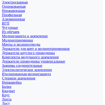
Электросварная
Оцинкованная
Нержавеющая
Профильная
Алюминиевая
ВГП
Чугунные
Из обечаек
Молниезащита и заземление
Молниеприемники
Мачты и молниеотводы
Держатели для мачт и молниеприемников
Держатели круглого проводника
Комплекты модульного заземления
Держатели проводника универсальные
Зажимы соединительные
Электролитическое заземление
Изолированная молниезащита
Стержни заземления
Нержавейка
Балки
Квадрат
Круг
Лента
Лист