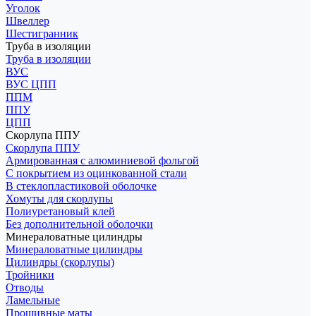
Уголок
Швеллер
Шестигранник
Труба в изоляции
Труба в изоляции
ВУС
ВУС ЦПП
ППМ
ППУ
ЦПП
Скорлупа ППУ
Скорлупа ППУ
Армированная с алюминиевой фольгой
С покрытием из оцинкованной стали
В стеклопластиковой оболочке
Хомуты для скорлупы
Полиуретановый клей
Без дополнительной оболочки
Минераловатные цилиндры
Минераловатные цилиндры
Цилиндры (скорлупы)
Тройники
Отводы
Ламельные
Прошивные маты