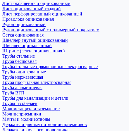
Лист окрашенный оцинкованный
Лист оцинкованный гладкий
Лист перфорированный оцинкованный
Проволока оцинкованная
Рулон оцинкованный
Рулон оцинкованный с полимерный покрытием
Сетка оцинкованная
Швеллер гнутый оцинкованный
Швеллер оцинкованный
Штрипс (лента оцинкованная )
Трубы стальные
Труба бесшовная
Трубы стальные прямошовные электросварные
Трубы оцинкованные
Труба нержавеющая
Труба профильная электросварная
Труба алюминиевая
Труба ВГП
Трубы для канализации и детали
Трубы из обечаек
Молниезащита и заземление
Молниеприемники
Мачты и молниеотводы
Держатели для мачт и молниеприемников
Держатели круглого проводника