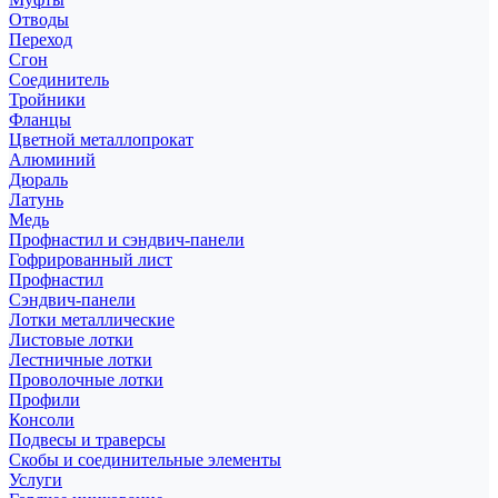
Отводы
Переход
Сгон
Соединитель
Тройники
Фланцы
Цветной металлопрокат
Алюминий
Дюраль
Латунь
Медь
Профнастил и сэндвич-панели
Гофрированный лист
Профнастил
Сэндвич-панели
Лотки металлические
Листовые лотки
Лестничные лотки
Проволочные лотки
Профили
Консоли
Подвесы и траверсы
Скобы и соединительные элементы
Услуги