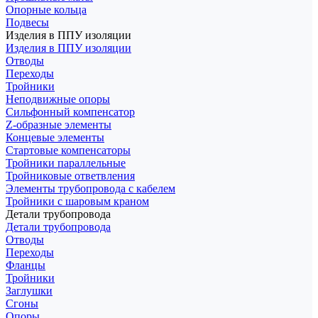
Опорные кольца
Подвесы
Изделия в ППУ изоляции
Изделия в ППУ изоляции
Отводы
Переходы
Тройники
Неподвижные опоры
Cильфонный компенсатор
Z-образные элементы
Концевые элементы
Стартовые компенсаторы
Тройники параллельные
Тройниковые ответвления
Элементы трубопровода с кабелем
Тройники с шаровым краном
Детали трубопровода
Детали трубопровода
Отводы
Переходы
Фланцы
Тройники
Заглушки
Сгоны
Опоры