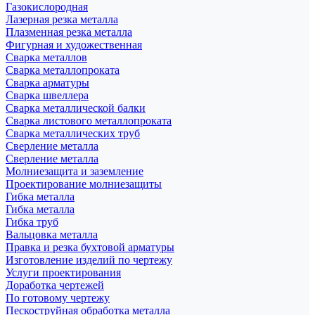
Газокислородная
Лазерная резка металла
Плазменная резка металла
Фигурная и художественная
Сварка металлов
Сварка металлопроката
Сварка арматуры
Сварка швеллера
Сварка металлической балки
Сварка листового металлопроката
Сварка металлических труб
Сверление металла
Сверление металла
Молниезащита и заземление
Проектирование молниезащиты
Гибка металла
Гибка металла
Гибка труб
Вальцовка металла
Правка и резка бухтовой арматуры
Изготовление изделий по чертежу
Услуги проектирования
Доработка чертежей
По готовому чертежу
Пескоструйная обработка металла