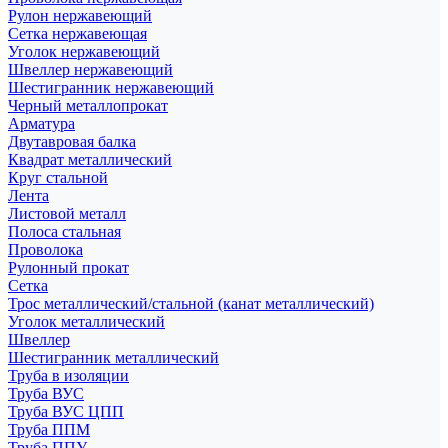
Рулон нержавеющий
Сетка нержавеющая
Уголок нержавеющий
Швеллер нержавеющий
Шестигранник нержавеющий
Черный металлопрокат
Арматура
Двутавровая балка
Квадрат металлический
Круг стальной
Лента
Листовой металл
Полоса стальная
Проволока
Рулонный прокат
Сетка
Трос металлический/стальной (канат металлический)
Уголок металлический
Швеллер
Шестигранник металлический
Труба в изоляции
Труба ВУС
Труба ВУС ЦПП
Труба ППМ
Труба ППУ