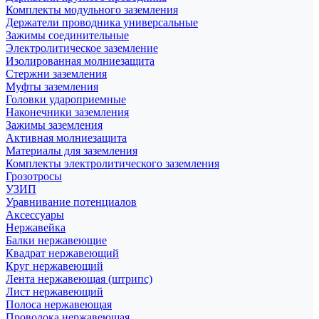
Комплекты модульного заземления
Держатели проводника универсальные
Зажимы соединительные
Электролитическое заземление
Изолированная молниезащита
Стержни заземления
Муфты заземления
Головки удароприемные
Наконечники заземления
Зажимы заземления
Активная молниезащита
Материалы для заземления
Комплекты электролитического заземления
Грозотросы
УЗИП
Уравнивание потенциалов
Аксессуары
Нержавейка
Балки нержавеющие
Квадрат нержавеющий
Круг нержавеющий
Лента нержавеющая (штрипс)
Лист нержавеющий
Полоса нержавеющая
Проволока нержавеющая