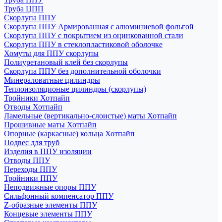
Труба ЦПП
Скорлупа ППУ
Скорлупа ППУ Армированная с алюминиевой фольгой
Скорлупа ППУ с покрытием из оцинкованной стали
Скорлупа ППУ в стеклопластиковой оболочке
Хомуты для ППУ скорлупы
Полиуретановый клей без скорлупы
Скорлупа ППУ без дополнительной оболочки
Минераловатные цилиндры
Теплоизоляционые цилиндры (скорлупы)
Тройники Хотпайп
Отводы Хотпайп
Ламельные (вертикально-слоистые) маты Хотпайп
Прошивные маты Хотпайп
Опорные (каркасные) кольца Хотпайп
Подвес для труб
Изделия в ППУ изоляции
Отводы ППУ
Переходы ППУ
Тройники ППУ
Неподвижные опоры ППУ
Cильфонный компенсатор ППУ
Z-образные элементы ППУ
Концевые элементы ППУ