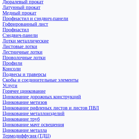
Дюралевый прокат
Латунный прокат
Медный прокат
Профнастил и сэндвич-панели
Гофрированный лист
Профнастил
Сэндвич-панели
Лотки металлические
Листовые лотки
Лестничные лотки
Проволочные лотки
Профили
Консоли
Подвесы и траверсы
Скобы и соединительные элементы
Услуги
Горячее цинкование
Цинкование дорожных конструкций
Цинкование метизов
Цинкование рифленых листов и листов ПВЛ
Цинкование металлоизделий
Цинкование труб
Цинкование мачт освещения
Цинкование металла
Термодиффузия (ТДЦ)