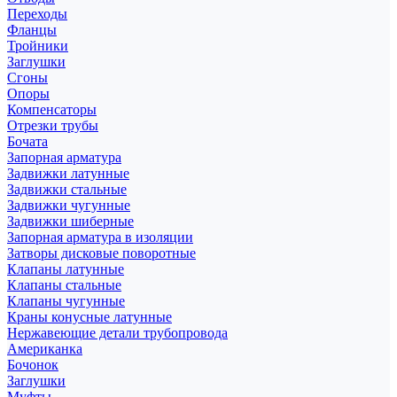
Переходы
Фланцы
Тройники
Заглушки
Сгоны
Опоры
Компенсаторы
Отрезки трубы
Бочата
Запорная арматура
Задвижки латунные
Задвижки стальные
Задвижки чугунные
Задвижки шиберные
Запорная арматура в изоляции
Затворы дисковые поворотные
Клапаны латунные
Клапаны стальные
Клапаны чугунные
Краны конусные латунные
Нержавеющие детали трубопровода
Американка
Бочонок
Заглушки
Муфты