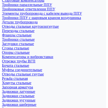
Стартовые компенсаторы
Тройники параллельные ППУ
Тройниковые ответвления ППУ
Элементы трубопровода с кабелем вывода ППУ
Тройники ППУ с шаровым краном воздушника
Детали трубопровода
Отводы стальные крутоизогнутые
Переходы стальные
Фланцы стальные
Тройники стальные
Заглушки стальные
Сгоны стальные
Опоры стальные
Компенсаторы и вибровставки
Отрезки трубы ВГП
Бочата стальные
Муфты соединительные
Отводы стальные гнутые
Резьба стальная
Хомуты стальные
Запорная арматура
Задвижки латунные
Задвижки стальные
Задвижки чугунные
Задвижки шиберные