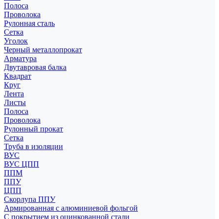
Полоса
Проволока
Рулонная сталь
Сетка
Уголок
Черный металлопрокат
Арматура
Двутавровая балка
Квадрат
Круг
Лента
Листы
Полоса
Проволока
Рулонный прокат
Сетка
Труба в изоляции
ВУС
ВУС ЦПП
ППМ
ППУ
ЦПП
Скорлупа ППУ
Армированная с алюминиевой фольгой
С покрытием из оцинкованной стали