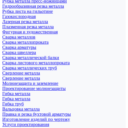
Рубка металла пресс-ножницами
Гидрообразивная резка металла
Рубка листа на гильотине
Газокислородная
Лазерная резка металла
Плазменная резка металла
Фигурная и художественная
Сварка металлов
Сварка металлопроката
Сварка арматуры
Сварка швеллера
Сварка металлической балки
Сварка листового металлопроката
Сварка металлических труб
Сверление металла
Сверление металла
Молниезащита и заземление
Проектирование молниезащиты
Гибка металла
Гибка металла
Гибка труб
Вальцовка металла
Правка и резка бухтовой арматуры
Изготовление изделий по чертежу
Услуги проектирования