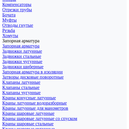
Компенсаторы
Отрезки трубы
Бочата
Муфты
Отводы гнутые
Резьба
Хомуты
Запорная арматура
Запорная арматура
Задвижки латунные
Задвижки стальные
Задвижки чугунные
Задвижки шиберные
Запорная арматура в изоляции
Затворы дисковые поворотные
Клапаны латунные
Клапаны стальные
Клапаны чугунные
Краны конусные латунные
Краны латунные водоразборные
Краны латунные для манометров
Краны шаровые латунные
Краны шаровые латунные со спуском
Краны шаровые стальные
Краны шаровые чугунные