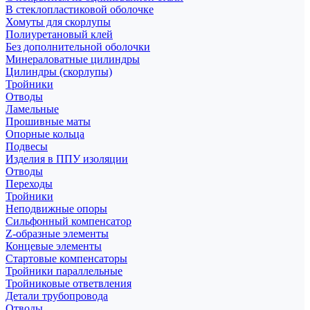
В стеклопластиковой оболочке
Хомуты для скорлупы
Полиуретановый клей
Без дополнительной оболочки
Минераловатные цилиндры
Цилиндры (скорлупы)
Тройники
Отводы
Ламельные
Прошивные маты
Опорные кольца
Подвесы
Изделия в ППУ изоляции
Отводы
Переходы
Тройники
Неподвижные опоры
Cильфонный компенсатор
Z-образные элементы
Концевые элементы
Стартовые компенсаторы
Тройники параллельные
Тройниковые ответвления
Детали трубопровода
Отводы