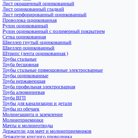
Лист окрашенный оцинкованный
Лист оцинкованный гладкий
Лист перфорированный оцинкованный
Проволока оцинкованная
Рулон оцинкованный
Рулон оцинкованный с полимерный покрытием
Сетка оцинкованная
Швеллер гнутый оцинкованный
Швеллер оцинкованный
Штрипс (лента оцинкованная )
Трубы стальные
Труба бесшовная
Трубы стальные прямошовные электросварные
Трубы оцинкованные
Труба нержавеющая
Труба профильная электросварная
Труба алюминиевая
Труба ВГП
Трубы для канализации и детали
Трубы из обечаек
Молниезащита и заземление
Молниеприемники
Мачты и молниеотводы
Держатели для мачт и молниеприемников
Держатели круглого проводника