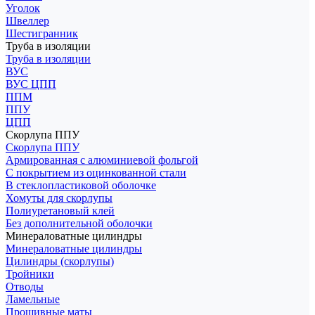
Уголок
Швеллер
Шестигранник
Труба в изоляции
Труба в изоляции
ВУС
ВУС ЦПП
ППМ
ППУ
ЦПП
Скорлупа ППУ
Скорлупа ППУ
Армированная с алюминиевой фольгой
С покрытием из оцинкованной стали
В стеклопластиковой оболочке
Хомуты для скорлупы
Полиуретановый клей
Без дополнительной оболочки
Минераловатные цилиндры
Минераловатные цилиндры
Цилиндры (скорлупы)
Тройники
Отводы
Ламельные
Прошивные маты