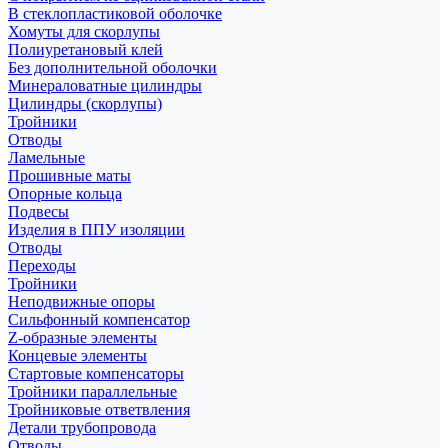
В стеклопластиковой оболочке
Хомуты для скорлупы
Полиуретановый клей
Без дополнительной оболочки
Минераловатные цилиндры
Цилиндры (скорлупы)
Тройники
Отводы
Ламельные
Прошивные маты
Опорные кольца
Подвесы
Изделия в ППУ изоляции
Отводы
Переходы
Тройники
Неподвижные опоры
Cильфонный компенсатор
Z-образные элементы
Концевые элементы
Стартовые компенсаторы
Тройники параллельные
Тройниковые ответвления
Детали трубопровода
Отводы