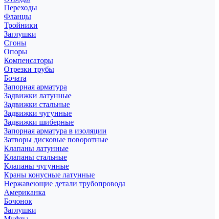
Переходы
Фланцы
Тройники
Заглушки
Сгоны
Опоры
Компенсаторы
Отрезки трубы
Бочата
Запорная арматура
Задвижки латунные
Задвижки стальные
Задвижки чугунные
Задвижки шиберные
Запорная арматура в изоляции
Затворы дисковые поворотные
Клапаны латунные
Клапаны стальные
Клапаны чугунные
Краны конусные латунные
Нержавеющие детали трубопровода
Американка
Бочонок
Заглушки
Муфты