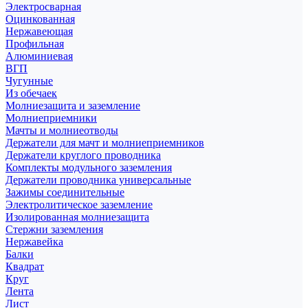
Электросварная
Оцинкованная
Нержавеющая
Профильная
Алюминиевая
ВГП
Чугунные
Из обечаек
Молниезащита и заземление
Молниеприемники
Мачты и молниеотводы
Держатели для мачт и молниеприемников
Держатели круглого проводника
Комплекты модульного заземления
Держатели проводника универсальные
Зажимы соединительные
Электролитическое заземление
Изолированная молниезащита
Стержни заземления
Нержавейка
Балки
Квадрат
Круг
Лента
Лист