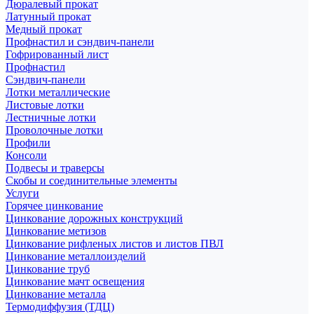
Дюралевый прокат
Латунный прокат
Медный прокат
Профнастил и сэндвич-панели
Гофрированный лист
Профнастил
Сэндвич-панели
Лотки металлические
Листовые лотки
Лестничные лотки
Проволочные лотки
Профили
Консоли
Подвесы и траверсы
Скобы и соединительные элементы
Услуги
Горячее цинкование
Цинкование дорожных конструкций
Цинкование метизов
Цинкование рифленых листов и листов ПВЛ
Цинкование металлоизделий
Цинкование труб
Цинкование мачт освещения
Цинкование металла
Термодиффузия (ТДЦ)