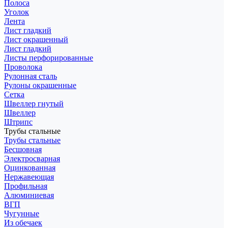
Полоса
Уголок
Лента
Лист гладкий
Лист окрашенный
Лист гладкий
Листы перфорированные
Проволока
Рулонная сталь
Рулоны окрашенные
Сетка
Швеллер гнутый
Швеллер
Штрипс
Трубы стальные
Трубы стальные
Бесшовная
Электросварная
Оцинкованная
Нержавеющая
Профильная
Алюминиевая
ВГП
Чугунные
Из обечаек