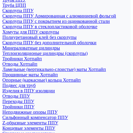
Труба ЦПП
Скорлупа ППУ
Скорлупа ППУ Армированная с алюминиевой фольгой
Скорлупа ППУ с покрытием из оцинкованной стали
Скорлупа ППУ в стеклопластиковой оболочке
Хомуты для ППУ скорлупы
Полиуретановый клей без скорлупы
Скорлупа ППУ без дополнительной оболочки
Минераловатные цилиндры
Теплоизоляционые цилиндры (скорлупы)
Тройники Хотпайп
Отводы Хотпайп
Ламельные (вертикально-слоистые) маты Хотпайп
Прошивные маты Хотпайп
Опорные (каркасные) кольца Хотпайп
Подвес для труб
Изделия в ППУ изоляции
Отводы ППУ
Переходы ППУ
Тройники ППУ
Неподвижные опоры ППУ
Cильфонный компенсатор ППУ
Z-образные элементы ППУ
Концевые элементы ППУ