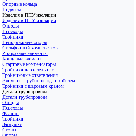
Опорные кольца
Подвесы
Изделия в ППУ изоляции
Изделия в ППУ изоляции
Отводы
Переходы
Тройники
Неподвижные опоры
Cильфонный компенсатор
Z-образные элементы
Концевые элементы
Стартовые компенсаторы
Тройники параллельные
Тройниковые ответвления
Элементы трубопровода с кабелем
Тройники с шаровым краном
Детали трубопровода
Детали трубопровода
Отводы
Переходы
Фланцы
Тройники
Заглушки
Сгоны
Опоры