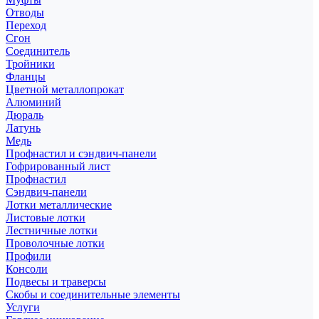
Отводы
Переход
Сгон
Соединитель
Тройники
Фланцы
Цветной металлопрокат
Алюминий
Дюраль
Латунь
Медь
Профнастил и сэндвич-панели
Гофрированный лист
Профнастил
Сэндвич-панели
Лотки металлические
Листовые лотки
Лестничные лотки
Проволочные лотки
Профили
Консоли
Подвесы и траверсы
Скобы и соединительные элементы
Услуги