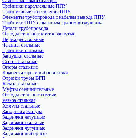
Стартовые компенсаторы
Тройники параллельные ППУ
Тройниковые ответвления ППУ
Элементы трубопровода с кабелем вывода ППУ
Тройники ППУ с шаровым краном воздушника
Детали трубопровода
Отводы стальные крутоизогнутые
Переходы стальные
Фланцы стальные
Тройники стальные
Заглушки стальные
Сгоны стальные
Опоры стальные
Компенсаторы и вибровставки
Отрезки трубы ВГП
Бочата стальные
Муфты соединительные
Отводы стальные гнутые
Резьба стальная
Хомуты стальные
Запорная арматура
Задвижки латунные
Задвижки стальные
Задвижки чугунные
Задвижки шиберные