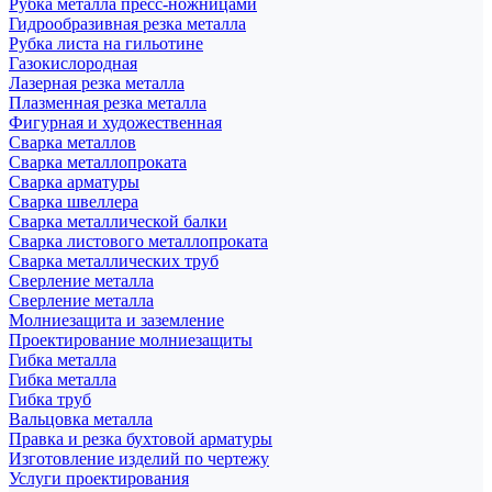
Рубка металла пресс-ножницами
Гидрообразивная резка металла
Рубка листа на гильотине
Газокислородная
Лазерная резка металла
Плазменная резка металла
Фигурная и художественная
Сварка металлов
Сварка металлопроката
Сварка арматуры
Сварка швеллера
Сварка металлической балки
Сварка листового металлопроката
Сварка металлических труб
Сверление металла
Сверление металла
Молниезащита и заземление
Проектирование молниезащиты
Гибка металла
Гибка металла
Гибка труб
Вальцовка металла
Правка и резка бухтовой арматуры
Изготовление изделий по чертежу
Услуги проектирования