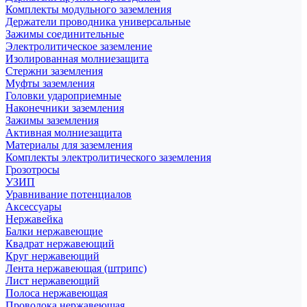
Комплекты модульного заземления
Держатели проводника универсальные
Зажимы соединительные
Электролитическое заземление
Изолированная молниезащита
Стержни заземления
Муфты заземления
Головки удароприемные
Наконечники заземления
Зажимы заземления
Активная молниезащита
Материалы для заземления
Комплекты электролитического заземления
Грозотросы
УЗИП
Уравнивание потенциалов
Аксессуары
Нержавейка
Балки нержавеющие
Квадрат нержавеющий
Круг нержавеющий
Лента нержавеющая (штрипс)
Лист нержавеющий
Полоса нержавеющая
Проволока нержавеющая