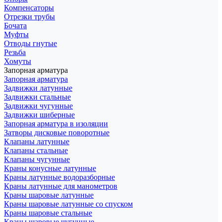
Компенсаторы
Отрезки трубы
Бочата
Муфты
Отводы гнутые
Резьба
Хомуты
Запорная арматура
Запорная арматура
Задвижки латунные
Задвижки стальные
Задвижки чугунные
Задвижки шиберные
Запорная арматура в изоляции
Затворы дисковые поворотные
Клапаны латунные
Клапаны стальные
Клапаны чугунные
Краны конусные латунные
Краны латунные водоразборные
Краны латунные для манометров
Краны шаровые латунные
Краны шаровые латунные со спуском
Краны шаровые стальные
Краны шаровые чугунные