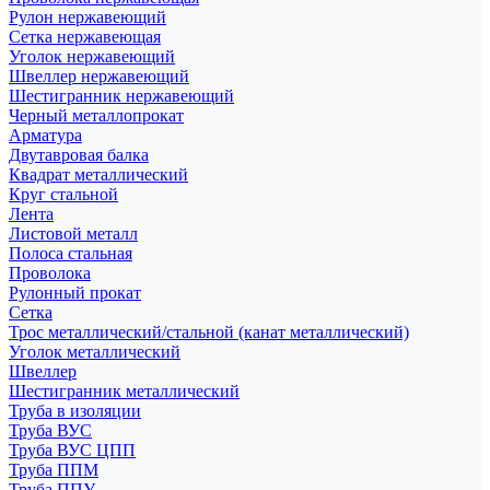
Рулон нержавеющий
Сетка нержавеющая
Уголок нержавеющий
Швеллер нержавеющий
Шестигранник нержавеющий
Черный металлопрокат
Арматура
Двутавровая балка
Квадрат металлический
Круг стальной
Лента
Листовой металл
Полоса стальная
Проволока
Рулонный прокат
Сетка
Трос металлический/стальной (канат металлический)
Уголок металлический
Швеллер
Шестигранник металлический
Труба в изоляции
Труба ВУС
Труба ВУС ЦПП
Труба ППМ
Труба ППУ