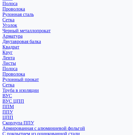
Полоса
Проволока
Рулонная сталь
Сетка
Уголок
Черный металлопрокат
Арматура
Двутавровая балка
Квадрат
Круг
Лента
Листы
Полоса
Проволока
Рулонный прокат
Сетка
Труба в изоляции
ВУС
ВУС ЦПП
ППМ
ППУ
ЦПП
Скорлупа ППУ
Армированная с алюминиевой фольгой
С покрытием из оцинкованной стали