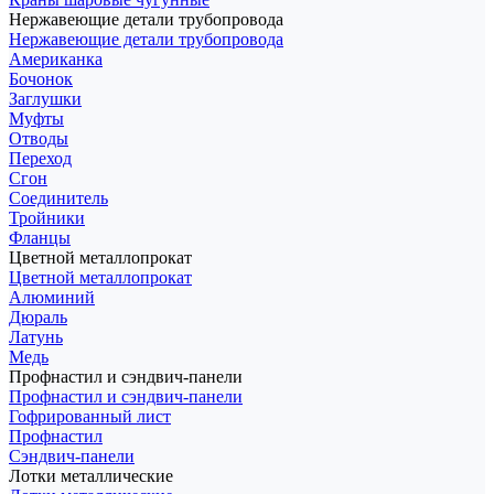
Нержавеющие детали трубопровода
Нержавеющие детали трубопровода
Американка
Бочонок
Заглушки
Муфты
Отводы
Переход
Сгон
Соединитель
Тройники
Фланцы
Цветной металлопрокат
Цветной металлопрокат
Алюминий
Дюраль
Латунь
Медь
Профнастил и сэндвич-панели
Профнастил и сэндвич-панели
Гофрированный лист
Профнастил
Сэндвич-панели
Лотки металлические