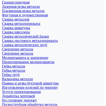
Газокислородная
Лазерная резка металла
Плазменная резка металла
Фигурная и художественная
Сварка металлов
Сварка металлопроката
Сварка арматуры
Сварка швеллера
Сварка металлической балки
Сварка листового металлопроката
Сварка металлических труб
Сверление металла
Сверление металла
Молниезащита и заземление
Проектирование молниезащиты
Гибка металла
Гибка металла
Гибка труб
Вальцовка металла
Правка и резка бухтовой арматуры
Изготовление изделий по чертежу
Услуги проектирования
Доработка чертежей
По готовому чертежу
Пескоструйная обработка металла