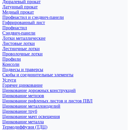
Дюралевый прокат
Латунный прокат
Медный прокат
Профнастил и сэндвич-панели
Гофрированный лист
Профнастил
Сэндвич-панели
Лотки металлические
Листовые лотки
Лестничные лотки
Проволочные лотки
Профили
Консоли
Подвесы и траверсы
Скобы и соединительные элементы
Услуги
Горячее цинкование
Цинкование дорожных конструкций
Цинкование метизов
Цинкование рифленых листов и листов ПВЛ
Цинкование металлоизделий
Цинкование труб
Цинкование мачт освещения
Цинкование металла
Термодиффузия (ТДЦ)