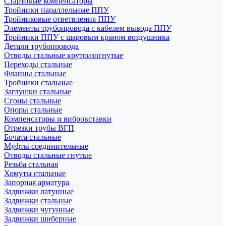
Стартовые компенсаторы
Тройники параллельные ППУ
Тройниковые ответвления ППУ
Элементы трубопровода с кабелем вывода ППУ
Тройники ППУ с шаровым краном воздушника
Детали трубопровода
Отводы стальные крутоизогнутые
Переходы стальные
Фланцы стальные
Тройники стальные
Заглушки стальные
Сгоны стальные
Опоры стальные
Компенсаторы и вибровставки
Отрезки трубы ВГП
Бочата стальные
Муфты соединительные
Отводы стальные гнутые
Резьба стальная
Хомуты стальные
Запорная арматура
Задвижки латунные
Задвижки стальные
Задвижки чугунные
Задвижки шиберные