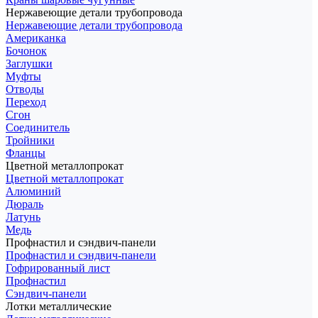
Нержавеющие детали трубопровода
Нержавеющие детали трубопровода
Американка
Бочонок
Заглушки
Муфты
Отводы
Переход
Сгон
Соединитель
Тройники
Фланцы
Цветной металлопрокат
Цветной металлопрокат
Алюминий
Дюраль
Латунь
Медь
Профнастил и сэндвич-панели
Профнастил и сэндвич-панели
Гофрированный лист
Профнастил
Сэндвич-панели
Лотки металлические