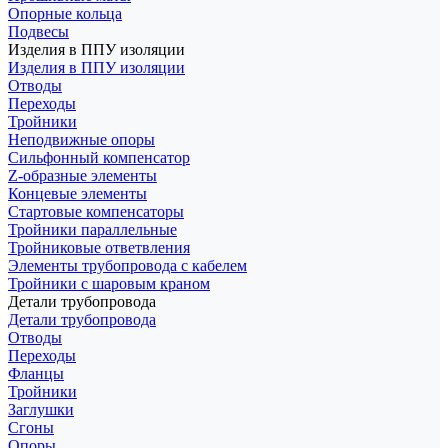
Опорные кольца
Подвесы
Изделия в ППУ изоляции
Изделия в ППУ изоляции
Отводы
Переходы
Тройники
Неподвижные опоры
Cильфонный компенсатор
Z-образные элементы
Концевые элементы
Стартовые компенсаторы
Тройники параллельные
Тройниковые ответвления
Элементы трубопровода с кабелем
Тройники с шаровым краном
Детали трубопровода
Детали трубопровода
Отводы
Переходы
Фланцы
Тройники
Заглушки
Сгоны
Опоры