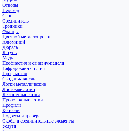
Отводы
Переход
Сгон
Соединитель
Тройники
Фланцы
Цветной металлопрокат
Алюминий
Дюраль
Латунь
Медь
Профнастил и сэндвич-панели
Гофрированный лист
Профнастил
Сэндвич-панели
Лотки металлические
Листовые лотки
Лестничные лотки
Проволочные лотки
Профили
Консоли
Подвесы и траверсы
Скобы и соединительные элементы
Услуги