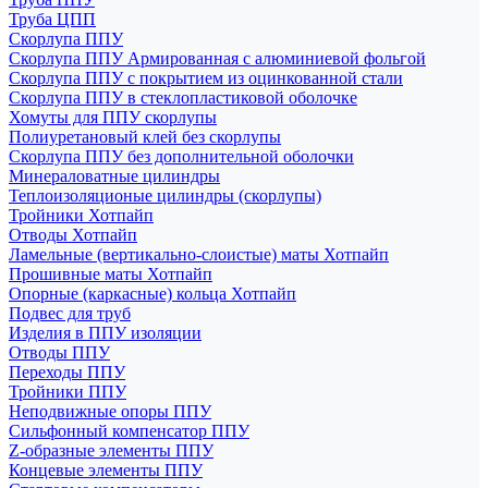
Труба ЦПП
Скорлупа ППУ
Скорлупа ППУ Армированная с алюминиевой фольгой
Скорлупа ППУ с покрытием из оцинкованной стали
Скорлупа ППУ в стеклопластиковой оболочке
Хомуты для ППУ скорлупы
Полиуретановый клей без скорлупы
Скорлупа ППУ без дополнительной оболочки
Минераловатные цилиндры
Теплоизоляционые цилиндры (скорлупы)
Тройники Хотпайп
Отводы Хотпайп
Ламельные (вертикально-слоистые) маты Хотпайп
Прошивные маты Хотпайп
Опорные (каркасные) кольца Хотпайп
Подвес для труб
Изделия в ППУ изоляции
Отводы ППУ
Переходы ППУ
Тройники ППУ
Неподвижные опоры ППУ
Cильфонный компенсатор ППУ
Z-образные элементы ППУ
Концевые элементы ППУ