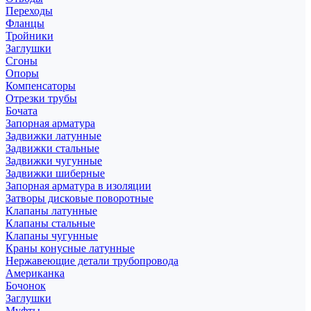
Переходы
Фланцы
Тройники
Заглушки
Сгоны
Опоры
Компенсаторы
Отрезки трубы
Бочата
Запорная арматура
Задвижки латунные
Задвижки стальные
Задвижки чугунные
Задвижки шиберные
Запорная арматура в изоляции
Затворы дисковые поворотные
Клапаны латунные
Клапаны стальные
Клапаны чугунные
Краны конусные латунные
Нержавеющие детали трубопровода
Американка
Бочонок
Заглушки
Муфты