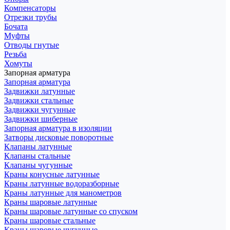
Компенсаторы
Отрезки трубы
Бочата
Муфты
Отводы гнутые
Резьба
Хомуты
Запорная арматура
Запорная арматура
Задвижки латунные
Задвижки стальные
Задвижки чугунные
Задвижки шиберные
Запорная арматура в изоляции
Затворы дисковые поворотные
Клапаны латунные
Клапаны стальные
Клапаны чугунные
Краны конусные латунные
Краны латунные водоразборные
Краны латунные для манометров
Краны шаровые латунные
Краны шаровые латунные со спуском
Краны шаровые стальные
Краны шаровые чугунные