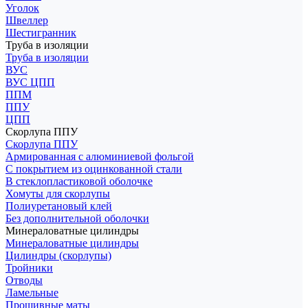
Уголок
Швеллер
Шестигранник
Труба в изоляции
Труба в изоляции
ВУС
ВУС ЦПП
ППМ
ППУ
ЦПП
Скорлупа ППУ
Скорлупа ППУ
Армированная с алюминиевой фольгой
С покрытием из оцинкованной стали
В стеклопластиковой оболочке
Хомуты для скорлупы
Полиуретановый клей
Без дополнительной оболочки
Минераловатные цилиндры
Минераловатные цилиндры
Цилиндры (скорлупы)
Тройники
Отводы
Ламельные
Прошивные маты