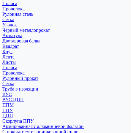
Полоса
Проволока
Рулонная сталь
Сетка
Уголок
Черный металлопрокат
Арматура
Двутавровая балка
Квадрат
Круг
Лента
Листы
Полоса
Проволока
Рулонный прокат
Сетка
Труба в изоляции
ВУС
ВУС ЦПП
ППМ
ППУ
ЦПП
Скорлупа ППУ
Армированная с алюминиевой фольгой
С покрытием из оцинкованной стали