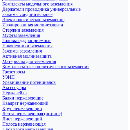
Комплекты модульного заземления
Держатели проводника универсальные
Зажимы соединительные
Электролитическое заземление
Изолированная молниезащита
Стержни заземления
Муфты заземления
Головки удароприемные
Наконечники заземления
Зажимы заземления
Активная молниезащита
Материалы для заземления
Комплекты электролитического заземления
Грозотросы
УЗИП
Уравнивание потенциалов
Аксессуары
Нержавейка
Балки нержавеющие
Квадрат нержавеющий
Круг нержавеющий
Лента нержавеющая (штрипс)
Лист нержавеющий
Полоса нержавеющая
Проволока нержавеющая