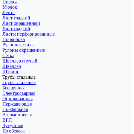
Полоса
Уголок
Лента
Лист гладкий
Лист окрашенный
Лист гладкий
Листы перфорированные
Проволока
Рулонная сталь
Рулоны окрашенные
Сетка
Швеллер гнутый
Швеллер
Штрипс
Трубы стальные
Трубы стальные
Бесшовная
Электросварная
Оцинкованная
Нержавеющая
Профильная
Алюминиевая
ВГП
Чугунные
Из обечаек