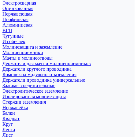
Электросварная
Оцинкованная
Нержавеющая
Профильная
Алюминиевая
ВГП
Чугунные
Из обечаек
Молниезащита и заземление
Молниеприемники
Мачты и молниеотводы
Держатели для мачт и молниеприемников
Держатели круглого проводника
Комплекты модульного заземления
Держатели проводника универсальные
Зажимы соединительные
Электролитическое заземление
Изолированная молниезащита
Стержни заземления
Нержавейка
Балки
Квадрат
Круг
Лента
Лист