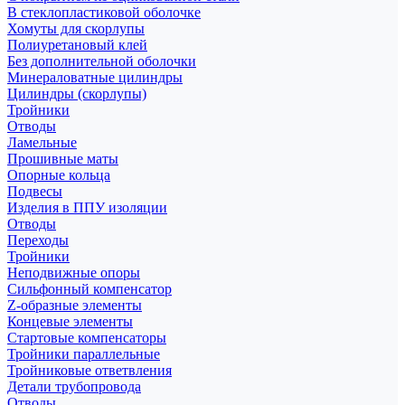
В стеклопластиковой оболочке
Хомуты для скорлупы
Полиуретановый клей
Без дополнительной оболочки
Минераловатные цилиндры
Цилиндры (скорлупы)
Тройники
Отводы
Ламельные
Прошивные маты
Опорные кольца
Подвесы
Изделия в ППУ изоляции
Отводы
Переходы
Тройники
Неподвижные опоры
Cильфонный компенсатор
Z-образные элементы
Концевые элементы
Стартовые компенсаторы
Тройники параллельные
Тройниковые ответвления
Детали трубопровода
Отводы