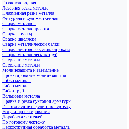
Газокислородная
Лазерная резка металла
Плазменная резка металла
Фигурная и художественная
Сварка металлов
Сварка металлопроката
Сварка арматуры
Сварка швеллера
Сварка металлической балки
Сварка листового металлопроката
Сварка металлических труб
Сверление металла
Сверление металла
Молниезащита и заземление
Проектирование молниезащиты
Гибка металла
Гибка металла
Гибка труб
Вальцовка металла
Правка и резка бухтовой арматуры
Изготовление изделий по чертежу
Услуги проектирования
Доработка чертежей
По готовому чертежу
Пескоструйная обработка металла