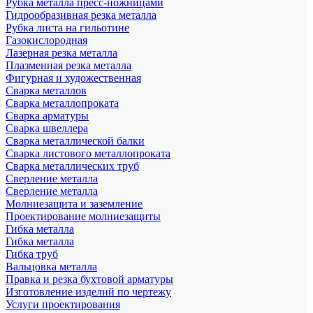
Рубка металла пресс-ножницами
Гидрообразивная резка металла
Рубка листа на гильотине
Газокислородная
Лазерная резка металла
Плазменная резка металла
Фигурная и художественная
Сварка металлов
Сварка металлопроката
Сварка арматуры
Сварка швеллера
Сварка металлической балки
Сварка листового металлопроката
Сварка металлических труб
Сверление металла
Сверление металла
Молниезащита и заземление
Проектирование молниезащиты
Гибка металла
Гибка металла
Гибка труб
Вальцовка металла
Правка и резка бухтовой арматуры
Изготовление изделий по чертежу
Услуги проектирования