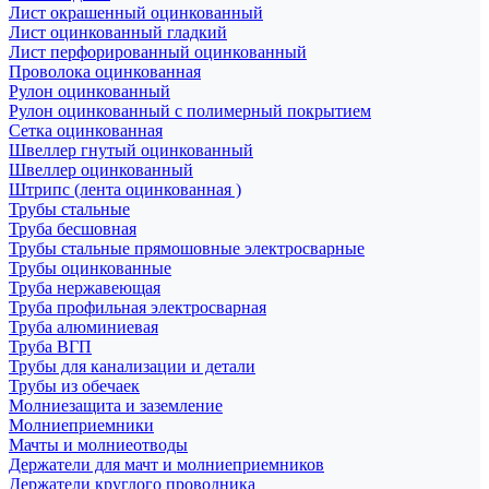
Лист окрашенный оцинкованный
Лист оцинкованный гладкий
Лист перфорированный оцинкованный
Проволока оцинкованная
Рулон оцинкованный
Рулон оцинкованный с полимерный покрытием
Сетка оцинкованная
Швеллер гнутый оцинкованный
Швеллер оцинкованный
Штрипс (лента оцинкованная )
Трубы стальные
Труба бесшовная
Трубы стальные прямошовные электросварные
Трубы оцинкованные
Труба нержавеющая
Труба профильная электросварная
Труба алюминиевая
Труба ВГП
Трубы для канализации и детали
Трубы из обечаек
Молниезащита и заземление
Молниеприемники
Мачты и молниеотводы
Держатели для мачт и молниеприемников
Держатели круглого проводника