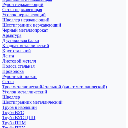
Рулон нержавеющий
Сетка нержавеющая
Уголок нержавеющий
Швеллер нержавеющий
Шестигранник нержавеющий
Черный металлопрокат
Арматура
Двутавровая балка
Квадрат металлический
Круг стальной
Лента
Листовой металл
Полоса стальная
Проволока
Рулонный прокат
Сетка
Трос металлический/стальной (канат металлический)
Уголок металлический
Швеллер
Шестигранник металлический
Труба в изоляции
Труба ВУС
Труба ВУС ЦПП
Труба ППМ
Труба ППУ