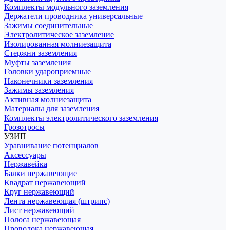
Комплекты модульного заземления
Держатели проводника универсальные
Зажимы соединительные
Электролитическое заземление
Изолированная молниезащита
Стержни заземления
Муфты заземления
Головки удароприемные
Наконечники заземления
Зажимы заземления
Активная молниезащита
Материалы для заземления
Комплекты электролитического заземления
Грозотросы
УЗИП
Уравнивание потенциалов
Аксессуары
Нержавейка
Балки нержавеющие
Квадрат нержавеющий
Круг нержавеющий
Лента нержавеющая (штрипс)
Лист нержавеющий
Полоса нержавеющая
Проволока нержавеющая