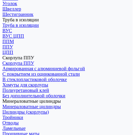
Уголок
Швеллер
Шестигранник
Труба в изоляции
Труба в изоляции
ВУС
ВУС ЦПП
ППМ
ППУ
ЦПП
Скорлупа ППУ
Скорлупа ППУ
Армированная с алюминиевой фольгой
С покрытием из оцинкованной стали
В стеклопластиковой оболочке
Хомуты для скорлупы
Полиуретановый клей
Без дополнительной оболочки
Минераловатные цилиндры
Минераловатные цилиндры
Цилиндры (скорлупы)
Тройники
Отводы
Ламельные
Прошивные маты