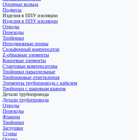
Опорные кольца
Подвесы
Изделия в ППУ изоляции
Изделия в ППУ изоляции
Отводы
Переходы
Тройники
Неподвижные опоры
Cильфонный компенсатор
Z-образные элементы
Концевые элементы
Стартовые компенсаторы
Тройники параллельные
Тройниковые ответвления
Элементы трубопровода с кабелем
Тройники с шаровым краном
Детали трубопровода
Детали трубопровода
Отводы
Переходы
Фланцы
Тройники
Заглушки
Сгоны
Опоры