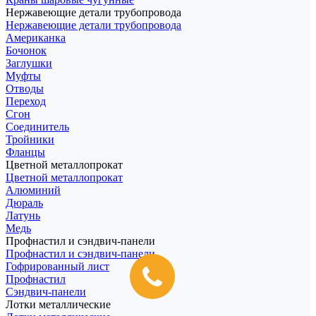
Нержавеющие детали трубопровода
Нержавеющие детали трубопровода
Американка
Бочонок
Заглушки
Муфты
Отводы
Переход
Сгон
Соединитель
Тройники
Фланцы
Цветной металлопрокат
Цветной металлопрокат
Алюминий
Дюраль
Латунь
Медь
Профнастил и сэндвич-панели
Профнастил и сэндвич-панели
Гофрированный лист
Профнастил
Сэндвич-панели
Лотки металлические