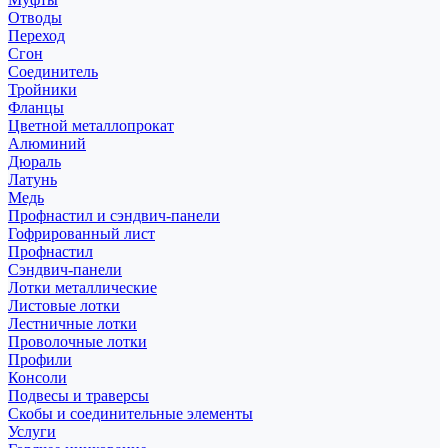
Отводы
Переход
Сгон
Соединитель
Тройники
Фланцы
Цветной металлопрокат
Алюминий
Дюраль
Латунь
Медь
Профнастил и сэндвич-панели
Гофрированный лист
Профнастил
Сэндвич-панели
Лотки металлические
Листовые лотки
Лестничные лотки
Проволочные лотки
Профили
Консоли
Подвесы и траверсы
Скобы и соединительные элементы
Услуги