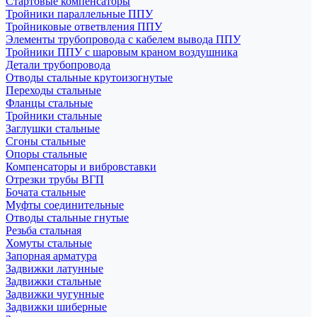
Стартовые компенсаторы
Тройники параллельные ППУ
Тройниковые ответвления ППУ
Элементы трубопровода с кабелем вывода ППУ
Тройники ППУ с шаровым краном воздушника
Детали трубопровода
Отводы стальные крутоизогнутые
Переходы стальные
Фланцы стальные
Тройники стальные
Заглушки стальные
Сгоны стальные
Опоры стальные
Компенсаторы и вибровставки
Отрезки трубы ВГП
Бочата стальные
Муфты соединительные
Отводы стальные гнутые
Резьба стальная
Хомуты стальные
Запорная арматура
Задвижки латунные
Задвижки стальные
Задвижки чугунные
Задвижки шиберные