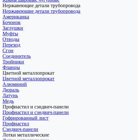
Нержавеющие детали трубопровода
Нержавеющие детали трубопровода
Американка
Бочонок
Заглушки
Муфты
Отводы
Переход
Сгон
Соединитель
Тройники
Фланцы
Цветной металлопрокат
Цветной металлопрокат
Алюминий
Дюраль
Латунь
Медь
Профнастил и сэндвич-панели
Профнастил и сэндвич-панели
Гофрированный лист
Профнастил
Сэндвич-панели
Лотки металлические