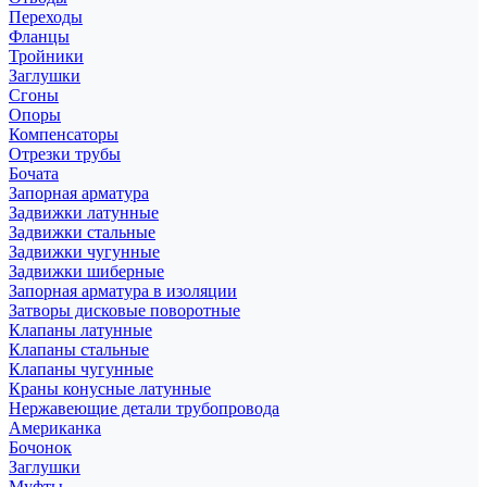
Переходы
Фланцы
Тройники
Заглушки
Сгоны
Опоры
Компенсаторы
Отрезки трубы
Бочата
Запорная арматура
Задвижки латунные
Задвижки стальные
Задвижки чугунные
Задвижки шиберные
Запорная арматура в изоляции
Затворы дисковые поворотные
Клапаны латунные
Клапаны стальные
Клапаны чугунные
Краны конусные латунные
Нержавеющие детали трубопровода
Американка
Бочонок
Заглушки
Муфты