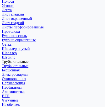
Полоса
Уголок
Лента
Лист гладкий
Лист окрашенный
Лист гладкий
Листы перфорированные
Проволока
Рулонная сталь
Рулоны окрашенные
Сетка
Швеллер гнутый
Швеллер
Штрипс
Трубы стальные
Трубы стальные
Бесшовная
Электросварная
Оцинкованная
Нержавеющая
Профильная
Алюминиевая
ВГП
Чугунные
Из обечаек