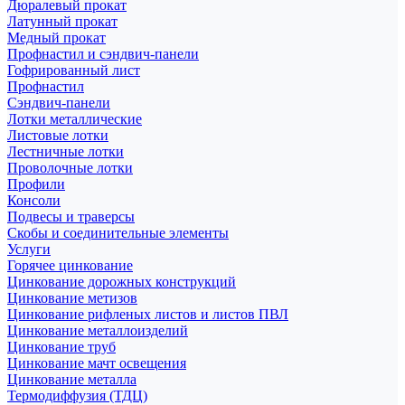
Дюралевый прокат
Латунный прокат
Медный прокат
Профнастил и сэндвич-панели
Гофрированный лист
Профнастил
Сэндвич-панели
Лотки металлические
Листовые лотки
Лестничные лотки
Проволочные лотки
Профили
Консоли
Подвесы и траверсы
Скобы и соединительные элементы
Услуги
Горячее цинкование
Цинкование дорожных конструкций
Цинкование метизов
Цинкование рифленых листов и листов ПВЛ
Цинкование металлоизделий
Цинкование труб
Цинкование мачт освещения
Цинкование металла
Термодиффузия (ТДЦ)