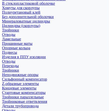
В стеклопластиковой оболочке
Хомуты для скорлупы
Полиуретановый клей
Без дополнительной оболочки
Минераловатные цилиндры
Цилиндры (скорлупы)
Тройники
Отводы
Ламельные
Прошивные маты
Опорные кольца
Подвесы
Изделия в ППУ изоляции
Отводы
Переходы
Тройники
Неподвижные опоры
Cильфонный компенсатор
Z-образные элементы
Концевые элементы
Стартовые компенсаторы
Тройники параллельные
Тройниковые ответвления
Детали трубопровода
Отводы