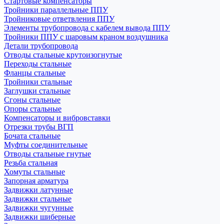
Стартовые компенсаторы
Тройники параллельные ППУ
Тройниковые ответвления ППУ
Элементы трубопровода с кабелем вывода ППУ
Тройники ППУ с шаровым краном воздушника
Детали трубопровода
Отводы стальные крутоизогнутые
Переходы стальные
Фланцы стальные
Тройники стальные
Заглушки стальные
Сгоны стальные
Опоры стальные
Компенсаторы и вибровставки
Отрезки трубы ВГП
Бочата стальные
Муфты соединительные
Отводы стальные гнутые
Резьба стальная
Хомуты стальные
Запорная арматура
Задвижки латунные
Задвижки стальные
Задвижки чугунные
Задвижки шиберные