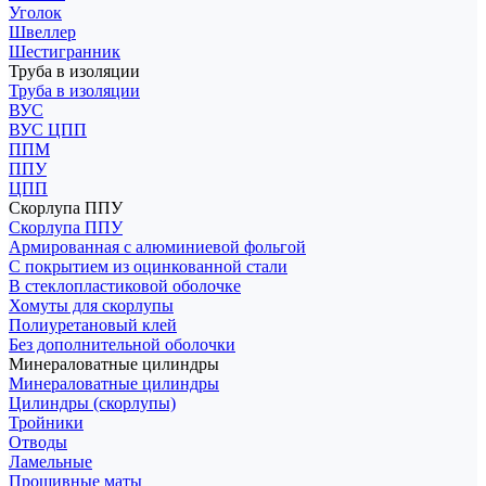
Уголок
Швеллер
Шестигранник
Труба в изоляции
Труба в изоляции
ВУС
ВУС ЦПП
ППМ
ППУ
ЦПП
Скорлупа ППУ
Скорлупа ППУ
Армированная с алюминиевой фольгой
С покрытием из оцинкованной стали
В стеклопластиковой оболочке
Хомуты для скорлупы
Полиуретановый клей
Без дополнительной оболочки
Минераловатные цилиндры
Минераловатные цилиндры
Цилиндры (скорлупы)
Тройники
Отводы
Ламельные
Прошивные маты