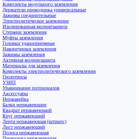
Комплекты модульного заземления
Держатели проводника универсальные
Зажимы соединительные
Электролитическое заземление
Изолированная молниезащита
Стержни заземления
Муфты заземления
Головки удароприемные
Наконечники заземления
Зажимы заземления
Активная молниезащита
Материалы для заземления
Комплекты электролитического заземления
Грозотросы
УЗИП
Уравнивание потенциалов
Аксессуары
Нержавейка
Балки нержавеющие
Квадрат нержавеющий
Круг нержавеющий
Лента нержавеющая (штрипс)
Лист нержавеющий
Полоса нержавеющая
Проволока нержавеющая