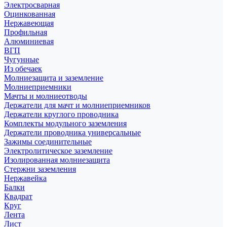
Электросварная
Оцинкованная
Нержавеющая
Профильная
Алюминиевая
ВГП
Чугунные
Из обечаек
Молниезащита и заземление
Молниеприемники
Мачты и молниеотводы
Держатели для мачт и молниеприемников
Держатели круглого проводника
Комплекты модульного заземления
Держатели проводника универсальные
Зажимы соединительные
Электролитическое заземление
Изолированная молниезащита
Стержни заземления
Нержавейка
Балки
Квадрат
Круг
Лента
Лист