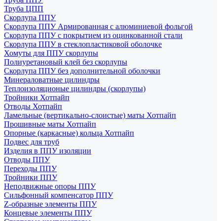
Труба ЦПП
Скорлупа ППУ
Скорлупа ППУ Армированная с алюминиевой фольгой
Скорлупа ППУ с покрытием из оцинкованной стали
Скорлупа ППУ в стеклопластиковой оболочке
Хомуты для ППУ скорлупы
Полиуретановый клей без скорлупы
Скорлупа ППУ без дополнительной оболочки
Минераловатные цилиндры
Теплоизоляционые цилиндры (скорлупы)
Тройники Хотпайп
Отводы Хотпайп
Ламельные (вертикально-слоистые) маты Хотпайп
Прошивные маты Хотпайп
Опорные (каркасные) кольца Хотпайп
Подвес для труб
Изделия в ППУ изоляции
Отводы ППУ
Переходы ППУ
Тройники ППУ
Неподвижные опоры ППУ
Cильфонный компенсатор ППУ
Z-образные элементы ППУ
Концевые элементы ППУ