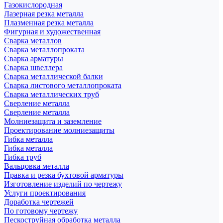
Газокислородная
Лазерная резка металла
Плазменная резка металла
Фигурная и художественная
Сварка металлов
Сварка металлопроката
Сварка арматуры
Сварка швеллера
Сварка металлической балки
Сварка листового металлопроката
Сварка металлических труб
Сверление металла
Сверление металла
Молниезащита и заземление
Проектирование молниезащиты
Гибка металла
Гибка металла
Гибка труб
Вальцовка металла
Правка и резка бухтовой арматуры
Изготовление изделий по чертежу
Услуги проектирования
Доработка чертежей
По готовому чертежу
Пескоструйная обработка металла