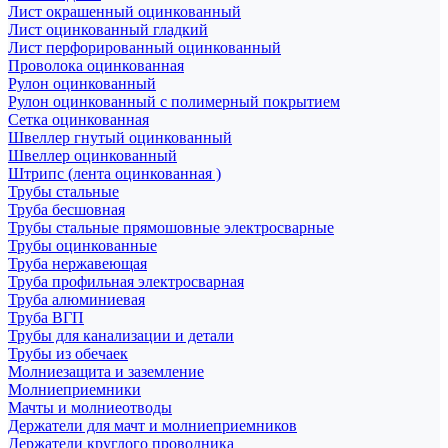
Лист окрашенный оцинкованный
Лист оцинкованный гладкий
Лист перфорированный оцинкованный
Проволока оцинкованная
Рулон оцинкованный
Рулон оцинкованный с полимерный покрытием
Сетка оцинкованная
Швеллер гнутый оцинкованный
Швеллер оцинкованный
Штрипс (лента оцинкованная )
Трубы стальные
Труба бесшовная
Трубы стальные прямошовные электросварные
Трубы оцинкованные
Труба нержавеющая
Труба профильная электросварная
Труба алюминиевая
Труба ВГП
Трубы для канализации и детали
Трубы из обечаек
Молниезащита и заземление
Молниеприемники
Мачты и молниеотводы
Держатели для мачт и молниеприемников
Держатели круглого проводника