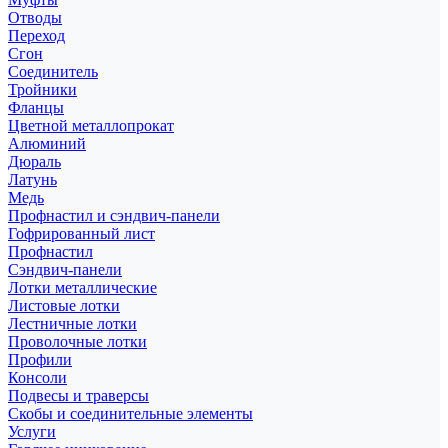
Отводы
Переход
Сгон
Соединитель
Тройники
Фланцы
Цветной металлопрокат
Алюминий
Дюраль
Латунь
Медь
Профнастил и сэндвич-панели
Гофрированный лист
Профнастил
Сэндвич-панели
Лотки металлические
Листовые лотки
Лестничные лотки
Проволочные лотки
Профили
Консоли
Подвесы и траверсы
Скобы и соединительные элементы
Услуги