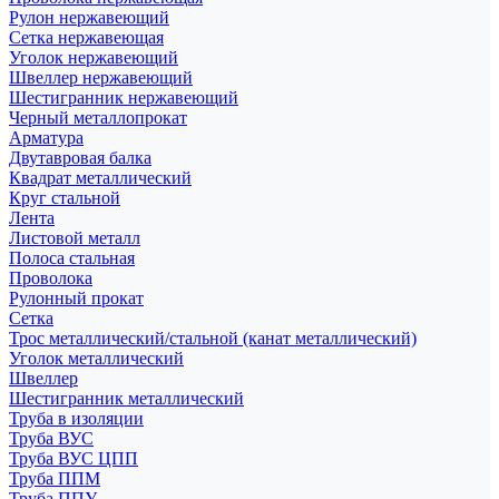
Рулон нержавеющий
Сетка нержавеющая
Уголок нержавеющий
Швеллер нержавеющий
Шестигранник нержавеющий
Черный металлопрокат
Арматура
Двутавровая балка
Квадрат металлический
Круг стальной
Лента
Листовой металл
Полоса стальная
Проволока
Рулонный прокат
Сетка
Трос металлический/стальной (канат металлический)
Уголок металлический
Швеллер
Шестигранник металлический
Труба в изоляции
Труба ВУС
Труба ВУС ЦПП
Труба ППМ
Труба ППУ