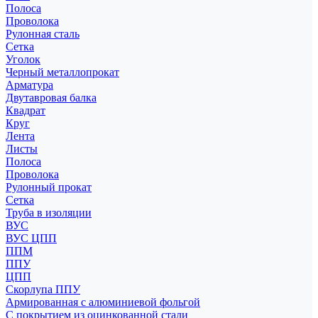
Полоса
Проволока
Рулонная сталь
Сетка
Уголок
Черный металлопрокат
Арматура
Двутавровая балка
Квадрат
Круг
Лента
Листы
Полоса
Проволока
Рулонный прокат
Сетка
Труба в изоляции
ВУС
ВУС ЦПП
ППМ
ППУ
ЦПП
Скорлупа ППУ
Армированная с алюминиевой фольгой
С покрытием из оцинкованной стали