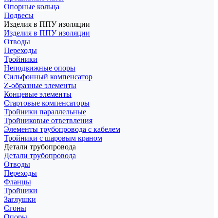
Опорные кольца
Подвесы
Изделия в ППУ изоляции
Изделия в ППУ изоляции
Отводы
Переходы
Тройники
Неподвижные опоры
Cильфонный компенсатор
Z-образные элементы
Концевые элементы
Стартовые компенсаторы
Тройники параллельные
Тройниковые ответвления
Элементы трубопровода с кабелем
Тройники с шаровым краном
Детали трубопровода
Детали трубопровода
Отводы
Переходы
Фланцы
Тройники
Заглушки
Сгоны
Опоры