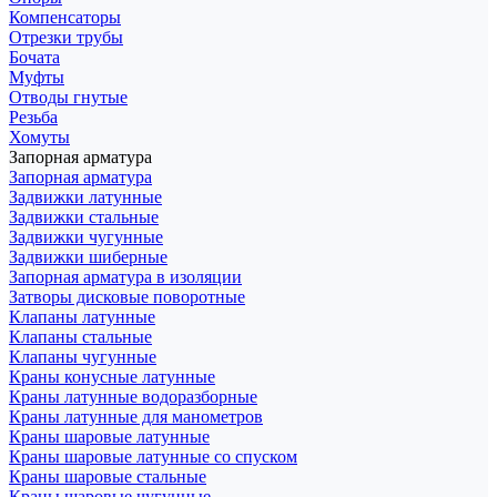
Компенсаторы
Отрезки трубы
Бочата
Муфты
Отводы гнутые
Резьба
Хомуты
Запорная арматура
Запорная арматура
Задвижки латунные
Задвижки стальные
Задвижки чугунные
Задвижки шиберные
Запорная арматура в изоляции
Затворы дисковые поворотные
Клапаны латунные
Клапаны стальные
Клапаны чугунные
Краны конусные латунные
Краны латунные водоразборные
Краны латунные для манометров
Краны шаровые латунные
Краны шаровые латунные со спуском
Краны шаровые стальные
Краны шаровые чугунные