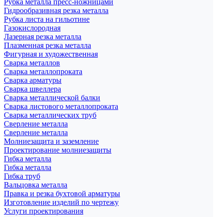
Рубка металла пресс-ножницами
Гидрообразивная резка металла
Рубка листа на гильотине
Газокислородная
Лазерная резка металла
Плазменная резка металла
Фигурная и художественная
Сварка металлов
Сварка металлопроката
Сварка арматуры
Сварка швеллера
Сварка металлической балки
Сварка листового металлопроката
Сварка металлических труб
Сверление металла
Сверление металла
Молниезащита и заземление
Проектирование молниезащиты
Гибка металла
Гибка металла
Гибка труб
Вальцовка металла
Правка и резка бухтовой арматуры
Изготовление изделий по чертежу
Услуги проектирования