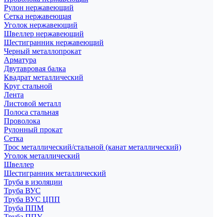
Рулон нержавеющий
Сетка нержавеющая
Уголок нержавеющий
Швеллер нержавеющий
Шестигранник нержавеющий
Черный металлопрокат
Арматура
Двутавровая балка
Квадрат металлический
Круг стальной
Лента
Листовой металл
Полоса стальная
Проволока
Рулонный прокат
Сетка
Трос металлический/стальной (канат металлический)
Уголок металлический
Швеллер
Шестигранник металлический
Труба в изоляции
Труба ВУС
Труба ВУС ЦПП
Труба ППМ
Труба ППУ