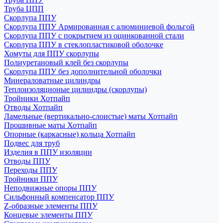
Труба ЦПП
Скорлупа ППУ
Скорлупа ППУ Армированная с алюминиевой фольгой
Скорлупа ППУ с покрытием из оцинкованной стали
Скорлупа ППУ в стеклопластиковой оболочке
Хомуты для ППУ скорлупы
Полиуретановый клей без скорлупы
Скорлупа ППУ без дополнительной оболочки
Минераловатные цилиндры
Теплоизоляционые цилиндры (скорлупы)
Тройники Хотпайп
Отводы Хотпайп
Ламельные (вертикально-слоистые) маты Хотпайп
Прошивные маты Хотпайп
Опорные (каркасные) кольца Хотпайп
Подвес для труб
Изделия в ППУ изоляции
Отводы ППУ
Переходы ППУ
Тройники ППУ
Неподвижные опоры ППУ
Cильфонный компенсатор ППУ
Z-образные элементы ППУ
Концевые элементы ППУ