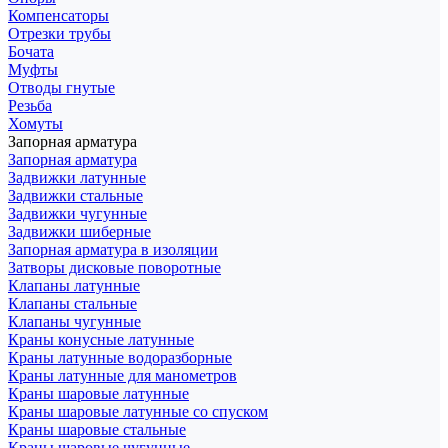
Компенсаторы
Отрезки трубы
Бочата
Муфты
Отводы гнутые
Резьба
Хомуты
Запорная арматура
Запорная арматура
Задвижки латунные
Задвижки стальные
Задвижки чугунные
Задвижки шиберные
Запорная арматура в изоляции
Затворы дисковые поворотные
Клапаны латунные
Клапаны стальные
Клапаны чугунные
Краны конусные латунные
Краны латунные водоразборные
Краны латунные для манометров
Краны шаровые латунные
Краны шаровые латунные со спуском
Краны шаровые стальные
Краны шаровые чугунные