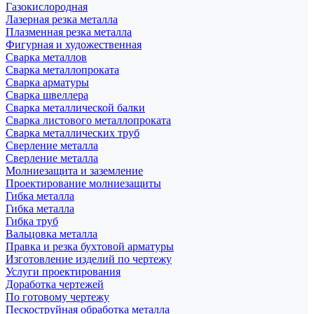
Газокислородная
Лазерная резка металла
Плазменная резка металла
Фигурная и художественная
Сварка металлов
Сварка металлопроката
Сварка арматуры
Сварка швеллера
Сварка металлической балки
Сварка листового металлопроката
Сварка металлических труб
Сверление металла
Сверление металла
Молниезащита и заземление
Проектирование молниезащиты
Гибка металла
Гибка металла
Гибка труб
Вальцовка металла
Правка и резка бухтовой арматуры
Изготовление изделий по чертежу
Услуги проектирования
Доработка чертежей
По готовому чертежу
Пескоструйная обработка металла