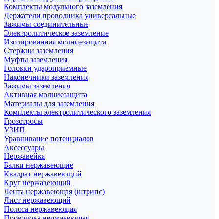
Комплекты модульного заземления
Держатели проводника универсальные
Зажимы соединительные
Электролитическое заземление
Изолированная молниезащита
Стержни заземления
Муфты заземления
Головки удароприемные
Наконечники заземления
Зажимы заземления
Активная молниезащита
Материалы для заземления
Комплекты электролитического заземления
Грозотросы
УЗИП
Уравнивание потенциалов
Аксессуары
Нержавейка
Балки нержавеющие
Квадрат нержавеющий
Круг нержавеющий
Лента нержавеющая (штрипс)
Лист нержавеющий
Полоса нержавеющая
Проволока нержавеющая