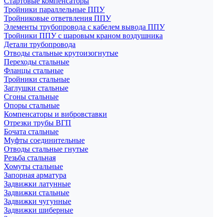
Стартовые компенсаторы
Тройники параллельные ППУ
Тройниковые ответвления ППУ
Элементы трубопровода с кабелем вывода ППУ
Тройники ППУ с шаровым краном воздушника
Детали трубопровода
Отводы стальные крутоизогнутые
Переходы стальные
Фланцы стальные
Тройники стальные
Заглушки стальные
Сгоны стальные
Опоры стальные
Компенсаторы и вибровставки
Отрезки трубы ВГП
Бочата стальные
Муфты соединительные
Отводы стальные гнутые
Резьба стальная
Хомуты стальные
Запорная арматура
Задвижки латунные
Задвижки стальные
Задвижки чугунные
Задвижки шиберные