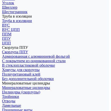
Уголок
Швеллер
Шестигранник
Труба в изоляции
Труба в изоляции
ВУС
ВУС ЦПП
ППМ
ППУ
ЦПП
Скорлупа ППУ
Скорлупа ППУ
Армированная с алюминиевой фольгой
С покрытием из оцинкованной стали
В стеклопластиковой оболочке
Хомуты для скорлупы
Полиуретановый клей
Без дополнительной оболочки
Минераловатные цилиндры
Минераловатные цилиндры
Цилиндры (скорлупы)
Тройники
Отводы
Ламельные
Прошивные маты