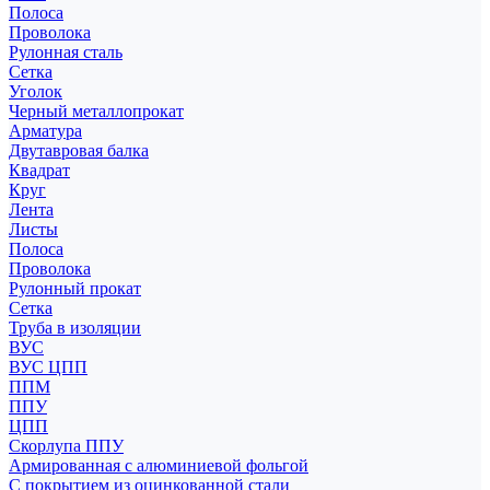
Полоса
Проволока
Рулонная сталь
Сетка
Уголок
Черный металлопрокат
Арматура
Двутавровая балка
Квадрат
Круг
Лента
Листы
Полоса
Проволока
Рулонный прокат
Сетка
Труба в изоляции
ВУС
ВУС ЦПП
ППМ
ППУ
ЦПП
Скорлупа ППУ
Армированная с алюминиевой фольгой
С покрытием из оцинкованной стали