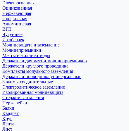
Электросварная
Оцинкованная
Нержавеющая
Профильная
Алюминиевая
ВГП
Чугунные
Из обечаек
Молниезащита и заземление
Молниеприемники
Мачты и молниеотводы
Держатели для мачт и молниеприемников
Держатели круглого проводника
Комплекты модульного заземления
Держатели проводника универсальные
Зажимы соединительные
Электролитическое заземление
Изолированная молниезащита
Стержни заземления
Нержавейка
Балки
Квадрат
Круг
Лента
Лист