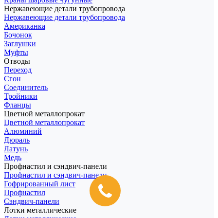
Нержавеющие детали трубопровода
Нержавеющие детали трубопровода
Американка
Бочонок
Заглушки
Муфты
Отводы
Переход
Сгон
Соединитель
Тройники
Фланцы
Цветной металлопрокат
Цветной металлопрокат
Алюминий
Дюраль
Латунь
Медь
Профнастил и сэндвич-панели
Профнастил и сэндвич-панели
Гофрированный лист
Профнастил
Сэндвич-панели
Лотки металлические