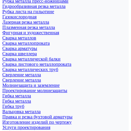
Рубка металла пресс-ножницами
Гидрообразивная резка металла
Рубка листа на гильотине
Газокислородная
Лазерная резка металла
Плазменная резка металла
Фигурная и художественная
Сварка металлов
Сварка металлопроката
Сварка арматуры
Сварка швеллера
Сварка металлической балки
Сварка листового металлопроката
Сварка металлических труб
Сверление металла
Сверление металла
Молниезащита и заземление
Проектирование молниезащиты
Гибка металла
Гибка металла
Гибка труб
Вальцовка металла
Правка и резка бухтовой арматуры
Изготовление изделий по чертежу
Услуги проектирования