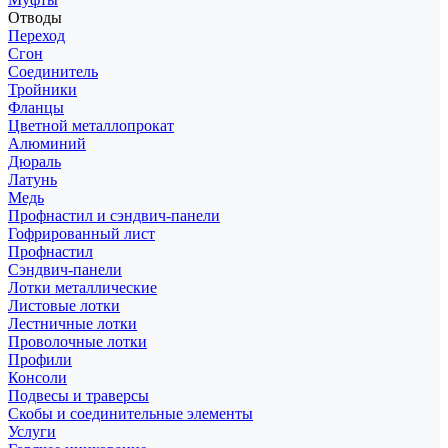
Отводы
Переход
Сгон
Соединитель
Тройники
Фланцы
Цветной металлопрокат
Алюминий
Дюраль
Латунь
Медь
Профнастил и сэндвич-панели
Гофрированный лист
Профнастил
Сэндвич-панели
Лотки металлические
Листовые лотки
Лестничные лотки
Проволочные лотки
Профили
Консоли
Подвесы и траверсы
Скобы и соединительные элементы
Услуги