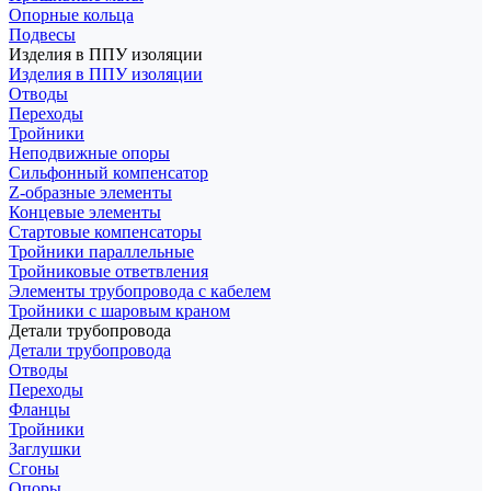
Опорные кольца
Подвесы
Изделия в ППУ изоляции
Изделия в ППУ изоляции
Отводы
Переходы
Тройники
Неподвижные опоры
Cильфонный компенсатор
Z-образные элементы
Концевые элементы
Стартовые компенсаторы
Тройники параллельные
Тройниковые ответвления
Элементы трубопровода с кабелем
Тройники с шаровым краном
Детали трубопровода
Детали трубопровода
Отводы
Переходы
Фланцы
Тройники
Заглушки
Сгоны
Опоры