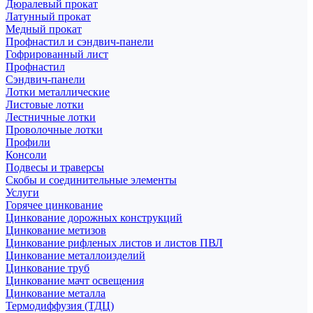
Дюралевый прокат
Латунный прокат
Медный прокат
Профнастил и сэндвич-панели
Гофрированный лист
Профнастил
Сэндвич-панели
Лотки металлические
Листовые лотки
Лестничные лотки
Проволочные лотки
Профили
Консоли
Подвесы и траверсы
Скобы и соединительные элементы
Услуги
Горячее цинкование
Цинкование дорожных конструкций
Цинкование метизов
Цинкование рифленых листов и листов ПВЛ
Цинкование металлоизделий
Цинкование труб
Цинкование мачт освещения
Цинкование металла
Термодиффузия (ТДЦ)