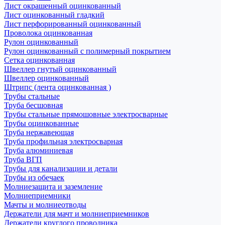
Лист окрашенный оцинкованный
Лист оцинкованный гладкий
Лист перфорированный оцинкованный
Проволока оцинкованная
Рулон оцинкованный
Рулон оцинкованный с полимерный покрытием
Сетка оцинкованная
Швеллер гнутый оцинкованный
Швеллер оцинкованный
Штрипс (лента оцинкованная )
Трубы стальные
Труба бесшовная
Трубы стальные прямошовные электросварные
Трубы оцинкованные
Труба нержавеющая
Труба профильная электросварная
Труба алюминиевая
Труба ВГП
Трубы для канализации и детали
Трубы из обечаек
Молниезащита и заземление
Молниеприемники
Мачты и молниеотводы
Держатели для мачт и молниеприемников
Держатели круглого проводника