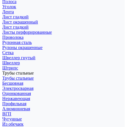
Полоса
Уголок
Лента
Лист гладкий
Лист окрашенный
Лист гладкий
Листы перфорированные
Проволока
Рулонная сталь
Рулоны окрашенные
Сетка
Швеллер гнутый
Швеллер
Штрипс
Трубы стальные
Трубы стальные
Бесшовная
Электросварная
Оцинкованная
Нержавеющая
Профильная
Алюминиевая
ВГП
Чугунные
Из обечаек