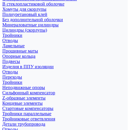
В стеклопластиковой оболочке
Хомуты для скорлупы
Полиуретановый клей
Без дополнительной оболочки
Минераловатные цилиндры
Цилиндры (скорлупы)
Тройники
Отводы
Ламельные
Прошивные маты
Опорные кольца
Подвесы
Изделия в ППУ изоляции
Отводы
Переходы
Тройники
Неподвижные опоры
Cильфонный компенсатор
Z-образные элементы
Концевые элементы
Стартовые компенсаторы
Тройники параллельные
Тройниковые ответвления
Детали трубопровода
Отводы