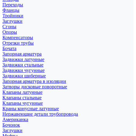
Переходы
Фланцы
Тройники
Заглушки
Сгоны
Опоры
Компенсаторы
Отрезки трубы
Бочата
Запорная арматура
Задвижки латунные
Задвижки стальные
Задвижки чугунные
Задвижки шиберные
Запорная арматура в изоляции
Затворы дисковые поворотные
Клапаны латунные
Клапаны стальные
Клапаны чугунные
Краны конусные латунные
Нержавеющие детали трубопровода
Американка
Бочонок
Заглушки
Муфты