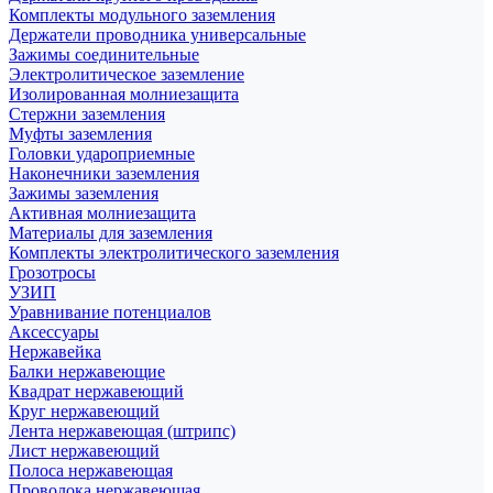
Комплекты модульного заземления
Держатели проводника универсальные
Зажимы соединительные
Электролитическое заземление
Изолированная молниезащита
Стержни заземления
Муфты заземления
Головки удароприемные
Наконечники заземления
Зажимы заземления
Активная молниезащита
Материалы для заземления
Комплекты электролитического заземления
Грозотросы
УЗИП
Уравнивание потенциалов
Аксессуары
Нержавейка
Балки нержавеющие
Квадрат нержавеющий
Круг нержавеющий
Лента нержавеющая (штрипс)
Лист нержавеющий
Полоса нержавеющая
Проволока нержавеющая