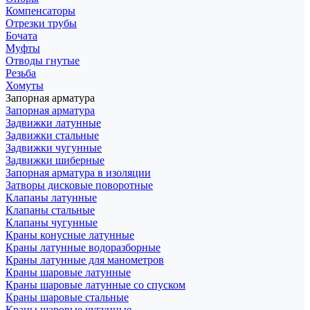
Компенсаторы
Отрезки трубы
Бочата
Муфты
Отводы гнутые
Резьба
Хомуты
Запорная арматура
Запорная арматура
Задвижки латунные
Задвижки стальные
Задвижки чугунные
Задвижки шиберные
Запорная арматура в изоляции
Затворы дисковые поворотные
Клапаны латунные
Клапаны стальные
Клапаны чугунные
Краны конусные латунные
Краны латунные водоразборные
Краны латунные для манометров
Краны шаровые латунные
Краны шаровые латунные со спуском
Краны шаровые стальные
Краны шаровые чугунные