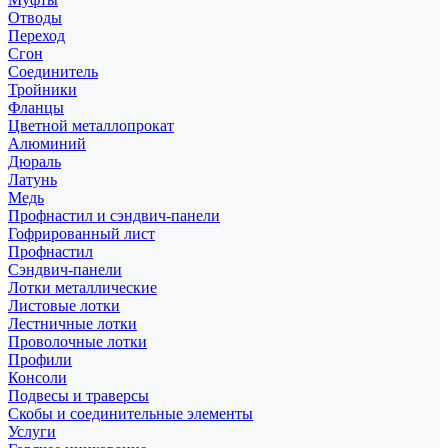
Отводы
Переход
Сгон
Соединитель
Тройники
Фланцы
Цветной металлопрокат
Алюминий
Дюраль
Латунь
Медь
Профнастил и сэндвич-панели
Гофрированный лист
Профнастил
Сэндвич-панели
Лотки металлические
Листовые лотки
Лестничные лотки
Проволочные лотки
Профили
Консоли
Подвесы и траверсы
Скобы и соединительные элементы
Услуги