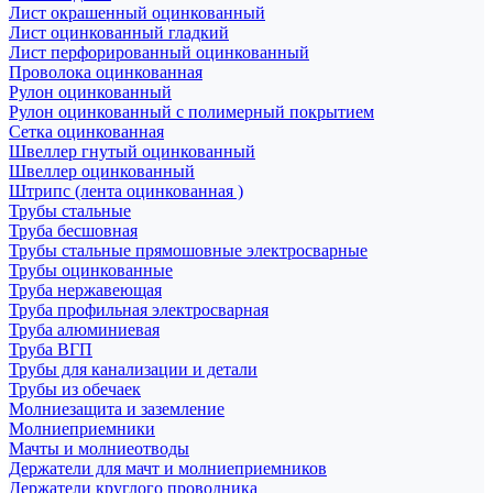
Лист окрашенный оцинкованный
Лист оцинкованный гладкий
Лист перфорированный оцинкованный
Проволока оцинкованная
Рулон оцинкованный
Рулон оцинкованный с полимерный покрытием
Сетка оцинкованная
Швеллер гнутый оцинкованный
Швеллер оцинкованный
Штрипс (лента оцинкованная )
Трубы стальные
Труба бесшовная
Трубы стальные прямошовные электросварные
Трубы оцинкованные
Труба нержавеющая
Труба профильная электросварная
Труба алюминиевая
Труба ВГП
Трубы для канализации и детали
Трубы из обечаек
Молниезащита и заземление
Молниеприемники
Мачты и молниеотводы
Держатели для мачт и молниеприемников
Держатели круглого проводника