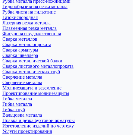
Рубка металла пресс-ножницами
Гидрообразивная резка металла
Рубка листа на гильотине
Газокислородная
Лазерная резка металла
Плазменная резка металла
Фигурная и художественная
Сварка металлов
Сварка металлопроката
Сварка арматуры
Сварка швеллера
Сварка металлической балки
Сварка листового металлопроката
Сварка металлических труб
Сверление металла
Сверление металла
Молниезащита и заземление
Проектирование молниезащиты
Гибка металла
Гибка металла
Гибка труб
Вальцовка металла
Правка и резка бухтовой арматуры
Изготовление изделий по чертежу
Услуги проектирования