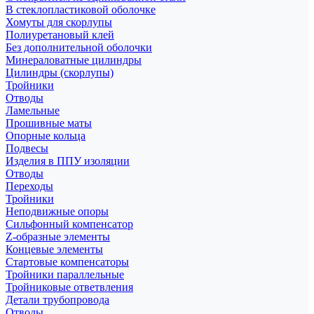
В стеклопластиковой оболочке
Хомуты для скорлупы
Полиуретановый клей
Без дополнительной оболочки
Минераловатные цилиндры
Цилиндры (скорлупы)
Тройники
Отводы
Ламельные
Прошивные маты
Опорные кольца
Подвесы
Изделия в ППУ изоляции
Отводы
Переходы
Тройники
Неподвижные опоры
Cильфонный компенсатор
Z-образные элементы
Концевые элементы
Стартовые компенсаторы
Тройники параллельные
Тройниковые ответвления
Детали трубопровода
Отводы