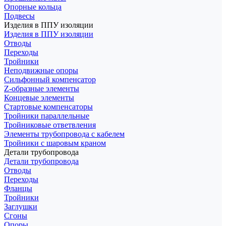
Опорные кольца
Подвесы
Изделия в ППУ изоляции
Изделия в ППУ изоляции
Отводы
Переходы
Тройники
Неподвижные опоры
Cильфонный компенсатор
Z-образные элементы
Концевые элементы
Стартовые компенсаторы
Тройники параллельные
Тройниковые ответвления
Элементы трубопровода с кабелем
Тройники с шаровым краном
Детали трубопровода
Детали трубопровода
Отводы
Переходы
Фланцы
Тройники
Заглушки
Сгоны
Опоры