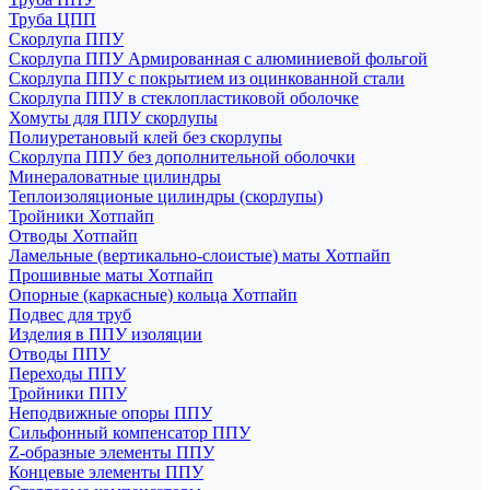
Труба ЦПП
Скорлупа ППУ
Скорлупа ППУ Армированная с алюминиевой фольгой
Скорлупа ППУ с покрытием из оцинкованной стали
Скорлупа ППУ в стеклопластиковой оболочке
Хомуты для ППУ скорлупы
Полиуретановый клей без скорлупы
Скорлупа ППУ без дополнительной оболочки
Минераловатные цилиндры
Теплоизоляционые цилиндры (скорлупы)
Тройники Хотпайп
Отводы Хотпайп
Ламельные (вертикально-слоистые) маты Хотпайп
Прошивные маты Хотпайп
Опорные (каркасные) кольца Хотпайп
Подвес для труб
Изделия в ППУ изоляции
Отводы ППУ
Переходы ППУ
Тройники ППУ
Неподвижные опоры ППУ
Cильфонный компенсатор ППУ
Z-образные элементы ППУ
Концевые элементы ППУ