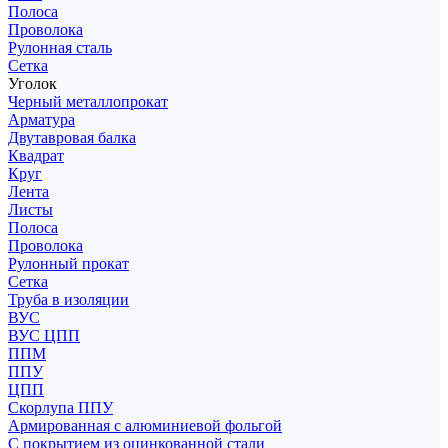
Полоса
Проволока
Рулонная сталь
Сетка
Уголок
Черный металлопрокат
Арматура
Двутавровая балка
Квадрат
Круг
Лента
Листы
Полоса
Проволока
Рулонный прокат
Сетка
Труба в изоляции
ВУС
ВУС ЦПП
ППМ
ППУ
ЦПП
Скорлупа ППУ
Армированная с алюминиевой фольгой
С покрытием из оцинкованной стали