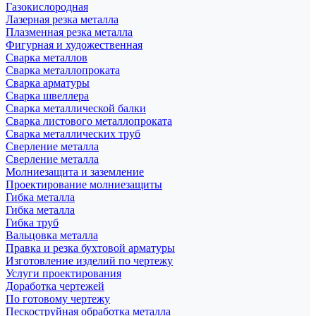
Газокислородная
Лазерная резка металла
Плазменная резка металла
Фигурная и художественная
Сварка металлов
Сварка металлопроката
Сварка арматуры
Сварка швеллера
Сварка металлической балки
Сварка листового металлопроката
Сварка металлических труб
Сверление металла
Сверление металла
Молниезащита и заземление
Проектирование молниезащиты
Гибка металла
Гибка металла
Гибка труб
Вальцовка металла
Правка и резка бухтовой арматуры
Изготовление изделий по чертежу
Услуги проектирования
Доработка чертежей
По готовому чертежу
Пескоструйная обработка металла