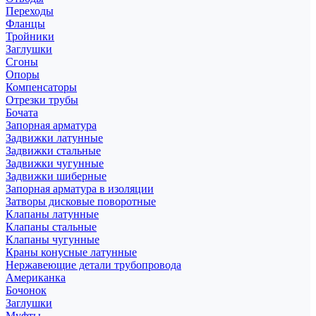
Переходы
Фланцы
Тройники
Заглушки
Сгоны
Опоры
Компенсаторы
Отрезки трубы
Бочата
Запорная арматура
Задвижки латунные
Задвижки стальные
Задвижки чугунные
Задвижки шиберные
Запорная арматура в изоляции
Затворы дисковые поворотные
Клапаны латунные
Клапаны стальные
Клапаны чугунные
Краны конусные латунные
Нержавеющие детали трубопровода
Американка
Бочонок
Заглушки
Муфты