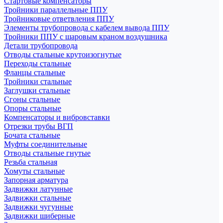
Стартовые компенсаторы
Тройники параллельные ППУ
Тройниковые ответвления ППУ
Элементы трубопровода с кабелем вывода ППУ
Тройники ППУ с шаровым краном воздушника
Детали трубопровода
Отводы стальные крутоизогнутые
Переходы стальные
Фланцы стальные
Тройники стальные
Заглушки стальные
Сгоны стальные
Опоры стальные
Компенсаторы и вибровставки
Отрезки трубы ВГП
Бочата стальные
Муфты соединительные
Отводы стальные гнутые
Резьба стальная
Хомуты стальные
Запорная арматура
Задвижки латунные
Задвижки стальные
Задвижки чугунные
Задвижки шиберные