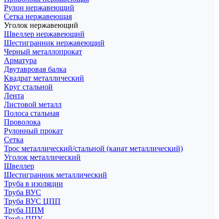
Рулон нержавеющий
Сетка нержавеющая
Уголок нержавеющий
Швеллер нержавеющий
Шестигранник нержавеющий
Черный металлопрокат
Арматура
Двутавровая балка
Квадрат металлический
Круг стальной
Лента
Листовой металл
Полоса стальная
Проволока
Рулонный прокат
Сетка
Трос металлический/стальной (канат металлический)
Уголок металлический
Швеллер
Шестигранник металлический
Труба в изоляции
Труба ВУС
Труба ВУС ЦПП
Труба ППМ
Труба ППУ