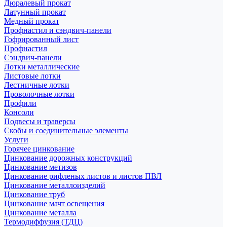
Дюралевый прокат
Латунный прокат
Медный прокат
Профнастил и сэндвич-панели
Гофрированный лист
Профнастил
Сэндвич-панели
Лотки металлические
Листовые лотки
Лестничные лотки
Проволочные лотки
Профили
Консоли
Подвесы и траверсы
Скобы и соединительные элементы
Услуги
Горячее цинкование
Цинкование дорожных конструкций
Цинкование метизов
Цинкование рифленых листов и листов ПВЛ
Цинкование металлоизделий
Цинкование труб
Цинкование мачт освещения
Цинкование металла
Термодиффузия (ТДЦ)