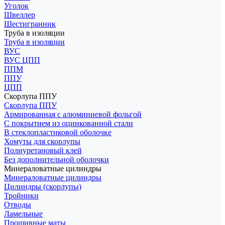
Уголок
Швеллер
Шестигранник
Труба в изоляции
Труба в изоляции
ВУС
ВУС ЦПП
ППМ
ППУ
ЦПП
Скорлупа ППУ
Скорлупа ППУ
Армированная с алюминиевой фольгой
С покрытием из оцинкованной стали
В стеклопластиковой оболочке
Хомуты для скорлупы
Полиуретановый клей
Без дополнительной оболочки
Минераловатные цилиндры
Минераловатные цилиндры
Цилиндры (скорлупы)
Тройники
Отводы
Ламельные
Прошивные маты