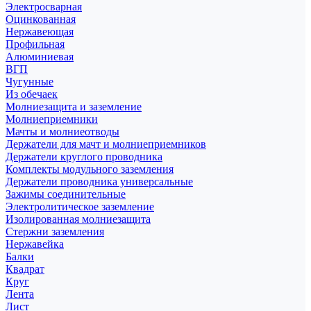
Электросварная
Оцинкованная
Нержавеющая
Профильная
Алюминиевая
ВГП
Чугунные
Из обечаек
Молниезащита и заземление
Молниеприемники
Мачты и молниеотводы
Держатели для мачт и молниеприемников
Держатели круглого проводника
Комплекты модульного заземления
Держатели проводника универсальные
Зажимы соединительные
Электролитическое заземление
Изолированная молниезащита
Стержни заземления
Нержавейка
Балки
Квадрат
Круг
Лента
Лист