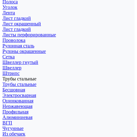
Полоса
Уголок
Лента
Лист гладкий
Лист окрашенный
Лист гладкий
Листы перфорированные
Проволока
Рулонная сталь
Рулоны окрашенные
Сетка
Швеллер гнутый
Швеллер
Штрипс
Трубы стальные
Трубы стальные
Бесшовная
Электросварная
Оцинкованная
Нержавеющая
Профильная
Алюминиевая
ВГП
Чугунные
Из обечаек