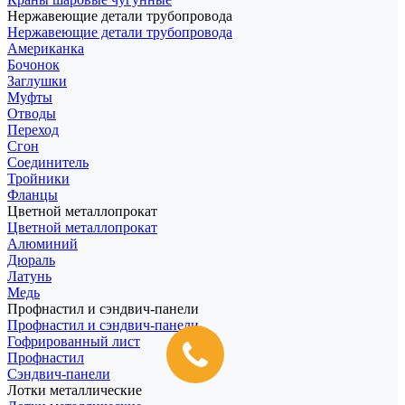
Нержавеющие детали трубопровода
Нержавеющие детали трубопровода
Американка
Бочонок
Заглушки
Муфты
Отводы
Переход
Сгон
Соединитель
Тройники
Фланцы
Цветной металлопрокат
Цветной металлопрокат
Алюминий
Дюраль
Латунь
Медь
Профнастил и сэндвич-панели
Профнастил и сэндвич-панели
Гофрированный лист
Профнастил
Сэндвич-панели
Лотки металлические