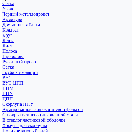
Сетка
Уголок
Черный металлопрокат
Арматура
Двутавровая балка
Квадрат
Круг
Лента
Листы
Полоса
Проволока
Рулонный прокат
Сетка
Труба в изоляции
ВУС
ВУС ЦПП
ППМ
ППУ
ЦПП
Скорлупа ППУ
Армированная с алюминиевой фольгой
С покрытием из оцинкованной стали
В стеклопластиковой оболочке
Хомуты для скорлупы
Полиуретановый клей