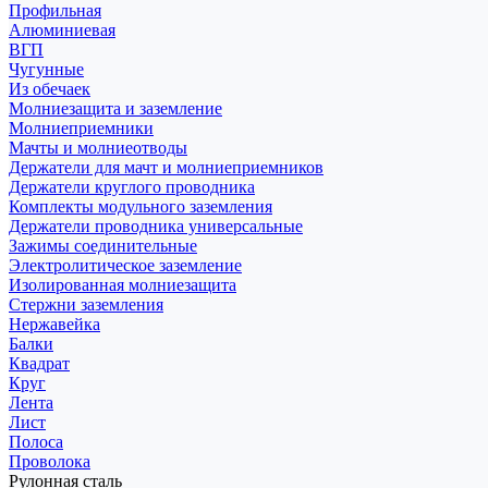
Профильная
Алюминиевая
ВГП
Чугунные
Из обечаек
Молниезащита и заземление
Молниеприемники
Мачты и молниеотводы
Держатели для мачт и молниеприемников
Держатели круглого проводника
Комплекты модульного заземления
Держатели проводника универсальные
Зажимы соединительные
Электролитическое заземление
Изолированная молниезащита
Стержни заземления
Нержавейка
Балки
Квадрат
Круг
Лента
Лист
Полоса
Проволока
Рулонная сталь