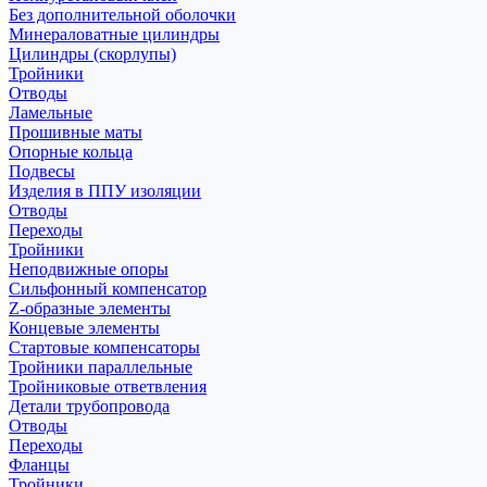
Без дополнительной оболочки
Минераловатные цилиндры
Цилиндры (скорлупы)
Тройники
Отводы
Ламельные
Прошивные маты
Опорные кольца
Подвесы
Изделия в ППУ изоляции
Отводы
Переходы
Тройники
Неподвижные опоры
Cильфонный компенсатор
Z-образные элементы
Концевые элементы
Стартовые компенсаторы
Тройники параллельные
Тройниковые ответвления
Детали трубопровода
Отводы
Переходы
Фланцы
Тройники