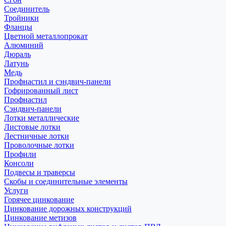
Соединитель
Тройники
Фланцы
Цветной металлопрокат
Алюминий
Дюраль
Латунь
Медь
Профнастил и сэндвич-панели
Гофрированный лист
Профнастил
Сэндвич-панели
Лотки металлические
Листовые лотки
Лестничные лотки
Проволочные лотки
Профили
Консоли
Подвесы и траверсы
Скобы и соединительные элементы
Услуги
Горячее цинкование
Цинкование дорожных конструкций
Цинкование метизов