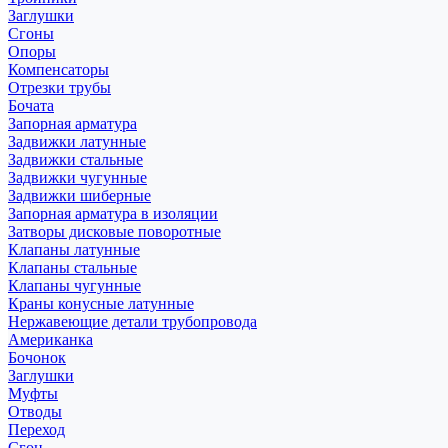
Заглушки
Сгоны
Опоры
Компенсаторы
Отрезки трубы
Бочата
Запорная арматура
Задвижки латунные
Задвижки стальные
Задвижки чугунные
Задвижки шиберные
Запорная арматура в изоляции
Затворы дисковые поворотные
Клапаны латунные
Клапаны стальные
Клапаны чугунные
Краны конусные латунные
Нержавеющие детали трубопровода
Американка
Бочонок
Заглушки
Муфты
Отводы
Переход
Сгон