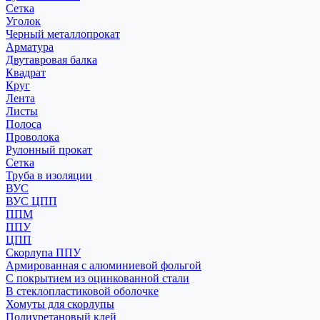
Сетка
Уголок
Черный металлопрокат
Арматура
Двутавровая балка
Квадрат
Круг
Лента
Листы
Полоса
Проволока
Рулонный прокат
Сетка
Труба в изоляции
ВУС
ВУС ЦПП
ППМ
ППУ
ЦПП
Скорлупа ППУ
Армированная с алюминиевой фольгой
С покрытием из оцинкованной стали
В стеклопластиковой оболочке
Хомуты для скорлупы
Полиуретановый клей