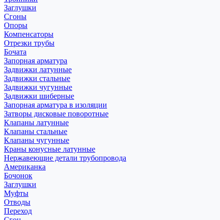
Заглушки
Сгоны
Опоры
Компенсаторы
Отрезки трубы
Бочата
Запорная арматура
Задвижки латунные
Задвижки стальные
Задвижки чугунные
Задвижки шиберные
Запорная арматура в изоляции
Затворы дисковые поворотные
Клапаны латунные
Клапаны стальные
Клапаны чугунные
Краны конусные латунные
Нержавеющие детали трубопровода
Американка
Бочонок
Заглушки
Муфты
Отводы
Переход
Сгон