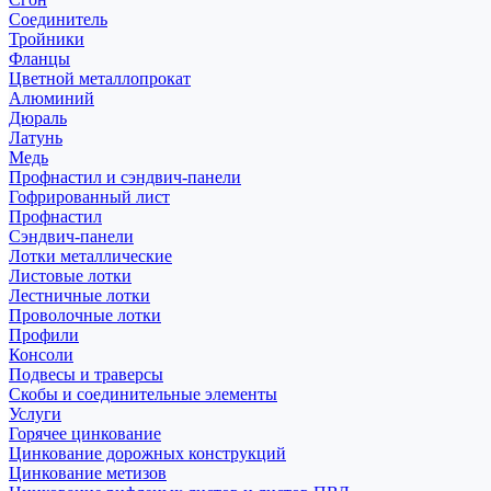
Соединитель
Тройники
Фланцы
Цветной металлопрокат
Алюминий
Дюраль
Латунь
Медь
Профнастил и сэндвич-панели
Гофрированный лист
Профнастил
Сэндвич-панели
Лотки металлические
Листовые лотки
Лестничные лотки
Проволочные лотки
Профили
Консоли
Подвесы и траверсы
Скобы и соединительные элементы
Услуги
Горячее цинкование
Цинкование дорожных конструкций
Цинкование метизов