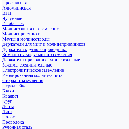
Профильная
Алюминиевая
ВГП
Чугунные
Из обечаек
Молниезащита и заземление
Молниеприемники
Мачты и молниеотводы
Держатели для мачт и молниеприемников
Держатели круглого проводника
Комплекты модульного заземления
Держатели проводника универсальные
Зажимы соединительные
Электролитическое заземление
Изолированная молниезащита
Стержни заземления
Нержавейка
Балки
Квадрат
Круг
Лента
Лист
Полоса
Проволока
Рулонная сталь