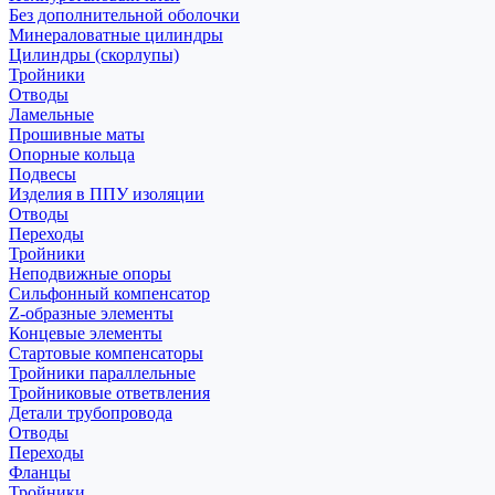
Без дополнительной оболочки
Минераловатные цилиндры
Цилиндры (скорлупы)
Тройники
Отводы
Ламельные
Прошивные маты
Опорные кольца
Подвесы
Изделия в ППУ изоляции
Отводы
Переходы
Тройники
Неподвижные опоры
Cильфонный компенсатор
Z-образные элементы
Концевые элементы
Стартовые компенсаторы
Тройники параллельные
Тройниковые ответвления
Детали трубопровода
Отводы
Переходы
Фланцы
Тройники