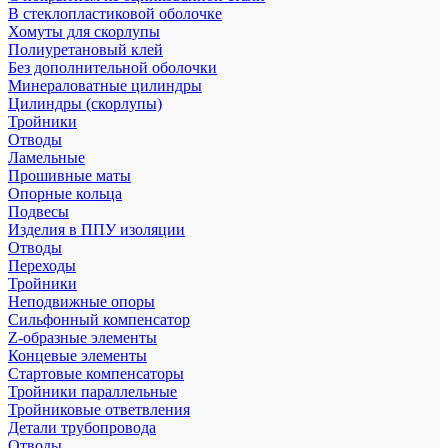
В стеклопластиковой оболочке
Хомуты для скорлупы
Полиуретановый клей
Без дополнительной оболочки
Минераловатные цилиндры
Цилиндры (скорлупы)
Тройники
Отводы
Ламельные
Прошивные маты
Опорные кольца
Подвесы
Изделия в ППУ изоляции
Отводы
Переходы
Тройники
Неподвижные опоры
Cильфонный компенсатор
Z-образные элементы
Концевые элементы
Стартовые компенсаторы
Тройники параллельные
Тройниковые ответвления
Детали трубопровода
Отводы