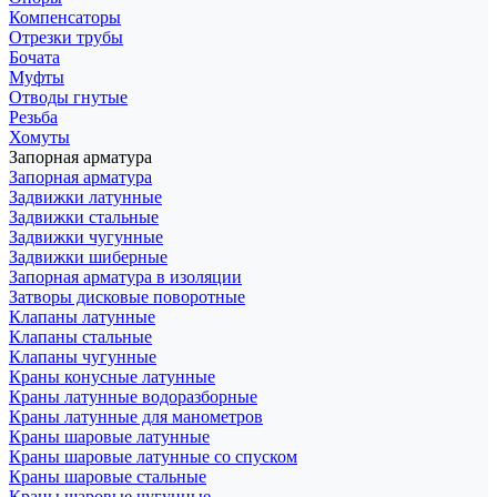
Компенсаторы
Отрезки трубы
Бочата
Муфты
Отводы гнутые
Резьба
Хомуты
Запорная арматура
Запорная арматура
Задвижки латунные
Задвижки стальные
Задвижки чугунные
Задвижки шиберные
Запорная арматура в изоляции
Затворы дисковые поворотные
Клапаны латунные
Клапаны стальные
Клапаны чугунные
Краны конусные латунные
Краны латунные водоразборные
Краны латунные для манометров
Краны шаровые латунные
Краны шаровые латунные со спуском
Краны шаровые стальные
Краны шаровые чугунные