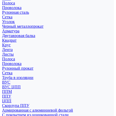
Полоса
Проволока
Рулонная сталь
Сетка
Уголок
Черный металлопрокат
Арматура
Двутавровая балка
Квадрат
Круг
Лента
Листы
Полоса
Проволока
Рулонный прокат
Сетка
Труба в изоляции
ВУС
ВУС ЦПП
ППМ
ППУ
ЦПП
Скорлупа ППУ
Армированная с алюминиевой фольгой
С покрытием из оцинкованной стали