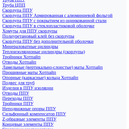
Труба ЦПП
Скорлупа ППУ
Скорлупа ППУ Армированная с алюминиевой фольгой
Скорлупа ППУ с покрытием из оцинкованной стали
Скорлупа ППУ в стеклопластиковой оболочке
Хомуты для ППУ скорлупы
Полиуретановый клей без скорлупы
Скорлупа ППУ без дополнительной оболочки
Минераловатные цилиндры
Теплоизоляционые цилиндры (скорлупы)
Тройники Хотпайп
Отводы Хотпайп
Ламельные (вертикально-слоистые) маты Хотпайп
Прошивные маты Хотпайп
Опорные (каркасные) кольца Хотпайп
Подвес для труб
Изделия в ППУ изоляции
Отводы ППУ
Переходы ППУ
Тройники ППУ
Неподвижные опоры ППУ
Cильфонный компенсатор ППУ
Z-образные элементы ППУ
Концевые элементы ППУ