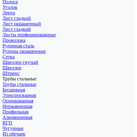
Полоса
Уголок
Лента
Лист гладкий
Лист окрашенный
Лист гладкий
Листы перфорированные
Проволока
Рулонная сталь
Рулоны окрашенные
Сетка
Швеллер гнутый
Швеллер
Штрипс
Трубы стальные
Трубы стальные
Бесшовная
Электросварная
Оцинкованная
Нержавеющая
Профильная
Алюминиевая
ВГП
Чугунные
Из обечаек