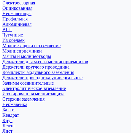
Электросварная
Оцинкованная
Нержавеющая
Профильная
Алюминиевая
ВГП
Чугунные
Из обечаек
Молниезащита и заземление
Молниеприемники
Мачты и молниеотводы
Держатели для мачт и молниеприемников
Держатели круглого проводника
Комплекты модульного заземления
Держатели проводника универсальные
Зажимы соединительные
Электролитическое заземление
Изолированная молниезащита
Стержни заземления
Нержавейка
Балки
Квадрат
Круг
Лента
Лист