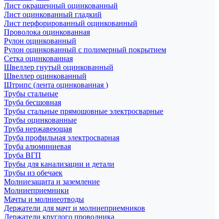
Лист окрашенный оцинкованный
Лист оцинкованный гладкий
Лист перфорированный оцинкованный
Проволока оцинкованная
Рулон оцинкованный
Рулон оцинкованный с полимерный покрытием
Сетка оцинкованная
Швеллер гнутый оцинкованный
Швеллер оцинкованный
Штрипс (лента оцинкованная )
Трубы стальные
Труба бесшовная
Трубы стальные прямошовные электросварные
Трубы оцинкованные
Труба нержавеющая
Труба профильная электросварная
Труба алюминиевая
Труба ВГП
Трубы для канализации и детали
Трубы из обечаек
Молниезащита и заземление
Молниеприемники
Мачты и молниеотводы
Держатели для мачт и молниеприемников
Держатели круглого проводника