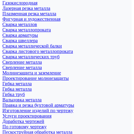
Газокислородная
Лазерная резка металла
Плазменная резка металла
Фигурная и художественная
Сварка металлов
Сварка металлопроката
Сварка арматуры
Сварка швеллера
Сварка металлической балки
Сварка листового металлопроката
Сварка металлических труб
Сверление металла
Сверление металла
Молниезащита и заземление
Проектирование молниезащиты
Гибка металла
Гибка металла
Гибка труб
Вальцовка металла
Правка и резка бухтовой арматуры
Изготовление изделий по чертежу
Услуги проектирования
Доработка чертежей
По готовому чертежу
Пескоструйная обработка металла