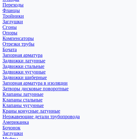
Переходы
Фланцы
Тройники
Заглушки
Сгоны
Опоры
Компенсаторы
Отрезки трубы
Бочата
Запорная арматура
Задвижки латунные
Задвижки стальные
Задвижки чугунные
Задвижки шиберные
Запорная арматура в изоляции
Затворы дисковые поворотные
Клапаны латунные
Клапаны стальные
Клапаны чугунные
Краны конусные латунные
Нержавеющие детали трубопровода
Американка
Бочонок
Заглушки
Муфты