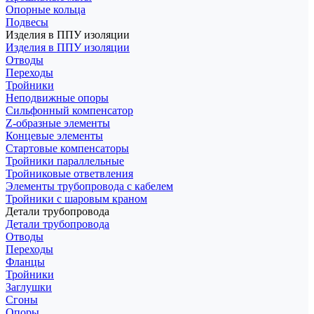
Опорные кольца
Подвесы
Изделия в ППУ изоляции
Изделия в ППУ изоляции
Отводы
Переходы
Тройники
Неподвижные опоры
Cильфонный компенсатор
Z-образные элементы
Концевые элементы
Стартовые компенсаторы
Тройники параллельные
Тройниковые ответвления
Элементы трубопровода с кабелем
Тройники с шаровым краном
Детали трубопровода
Детали трубопровода
Отводы
Переходы
Фланцы
Тройники
Заглушки
Сгоны
Опоры