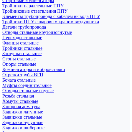
Стартовые компенсаторы
Тройники параллельные ППУ
Тройниковые ответвления ППУ
Элементы трубопровода с кабелем вывода ППУ
Тройники ППУ с шаровым краном воздушника
Детали трубопровода
Отводы стальные крутоизогнутые
Переходы стальные
Фланцы стальные
Тройники стальные
Заглушки стальные
Сгоны стальные
Опоры стальные
Компенсаторы и вибровставки
Отрезки трубы ВГП
Бочата стальные
Муфты соединительные
Отводы стальные гнутые
Резьба стальная
Хомуты стальные
Запорная арматура
Задвижки латунные
Задвижки стальные
Задвижки чугунные
Задвижки шиберные