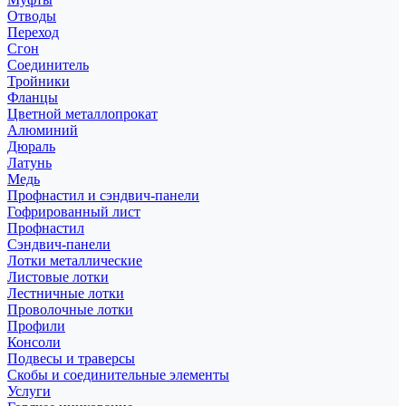
Отводы
Переход
Сгон
Соединитель
Тройники
Фланцы
Цветной металлопрокат
Алюминий
Дюраль
Латунь
Медь
Профнастил и сэндвич-панели
Гофрированный лист
Профнастил
Сэндвич-панели
Лотки металлические
Листовые лотки
Лестничные лотки
Проволочные лотки
Профили
Консоли
Подвесы и траверсы
Скобы и соединительные элементы
Услуги