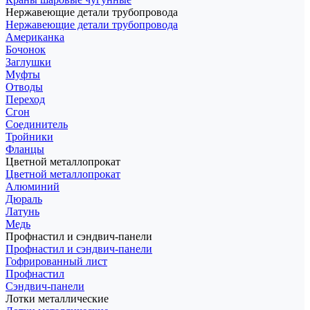
Нержавеющие детали трубопровода
Нержавеющие детали трубопровода
Американка
Бочонок
Заглушки
Муфты
Отводы
Переход
Сгон
Соединитель
Тройники
Фланцы
Цветной металлопрокат
Цветной металлопрокат
Алюминий
Дюраль
Латунь
Медь
Профнастил и сэндвич-панели
Профнастил и сэндвич-панели
Гофрированный лист
Профнастил
Сэндвич-панели
Лотки металлические