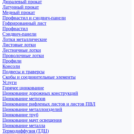
Дюралевый прокат
Латунный прокат
Медный прокат
Профнастил и сэндвич-панели
Гофрированный лист
Профнастил
Сэндвич-панели
Лотки металлические
Листовые лотки
Лестничные лотки
Проволочные лотки
Профили
Консоли
Подвесы и траверсы
Скобы и соединительные элементы
Услуги
Горячее цинкование
Цинкование дорожных конструкций
Цинкование метизов
Цинкование рифленых листов и листов ПВЛ
Цинкование металлоизделий
Цинкование труб
Цинкование мачт освещения
Цинкование металла
Термодиффузия (ТДЦ)