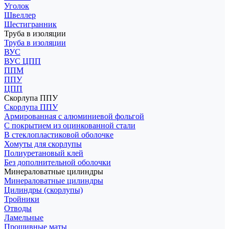
Уголок
Швеллер
Шестигранник
Труба в изоляции
Труба в изоляции
ВУС
ВУС ЦПП
ППМ
ППУ
ЦПП
Скорлупа ППУ
Скорлупа ППУ
Армированная с алюминиевой фольгой
С покрытием из оцинкованной стали
В стеклопластиковой оболочке
Хомуты для скорлупы
Полиуретановый клей
Без дополнительной оболочки
Минераловатные цилиндры
Минераловатные цилиндры
Цилиндры (скорлупы)
Тройники
Отводы
Ламельные
Прошивные маты