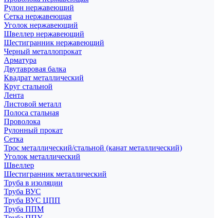
Рулон нержавеющий
Сетка нержавеющая
Уголок нержавеющий
Швеллер нержавеющий
Шестигранник нержавеющий
Черный металлопрокат
Арматура
Двутавровая балка
Квадрат металлический
Круг стальной
Лента
Листовой металл
Полоса стальная
Проволока
Рулонный прокат
Сетка
Трос металлический/стальной (канат металлический)
Уголок металлический
Швеллер
Шестигранник металлический
Труба в изоляции
Труба ВУС
Труба ВУС ЦПП
Труба ППМ
Труба ППУ