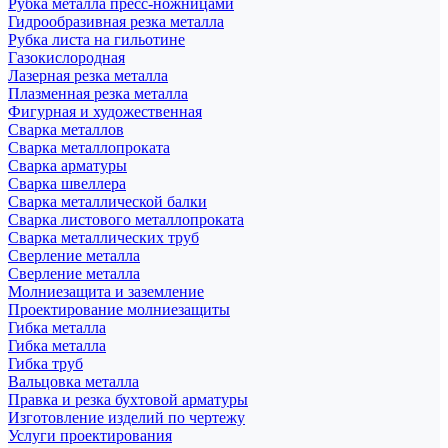
Рубка металла пресс-ножницами
Гидрообразивная резка металла
Рубка листа на гильотине
Газокислородная
Лазерная резка металла
Плазменная резка металла
Фигурная и художественная
Сварка металлов
Сварка металлопроката
Сварка арматуры
Сварка швеллера
Сварка металлической балки
Сварка листового металлопроката
Сварка металлических труб
Сверление металла
Сверление металла
Молниезащита и заземление
Проектирование молниезащиты
Гибка металла
Гибка металла
Гибка труб
Вальцовка металла
Правка и резка бухтовой арматуры
Изготовление изделий по чертежу
Услуги проектирования