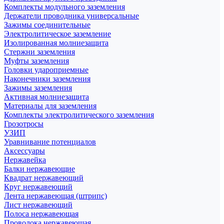
Комплекты модульного заземления
Держатели проводника универсальные
Зажимы соединительные
Электролитическое заземление
Изолированная молниезащита
Стержни заземления
Муфты заземления
Головки удароприемные
Наконечники заземления
Зажимы заземления
Активная молниезащита
Материалы для заземления
Комплекты электролитического заземления
Грозотросы
УЗИП
Уравнивание потенциалов
Аксессуары
Нержавейка
Балки нержавеющие
Квадрат нержавеющий
Круг нержавеющий
Лента нержавеющая (штрипс)
Лист нержавеющий
Полоса нержавеющая
Проволока нержавеющая