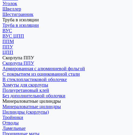
Уголок
Швеллер
Шестигранник
Труба в изоляции
Труба в изоляции
ВУС
ВУС ЦПП
ППМ
ППУ
ЦПП
Скорлупа ППУ
Скорлупа ППУ
Армированная с алюминиевой фольгой
С покрытием из оцинкованной стали
В стеклопластиковой оболочке
Хомуты для скорлупы
Полиуретановый клей
Без дополнительной оболочки
Минераловатные цилиндры
Минераловатные цилиндры
Цилиндры (скорлупы)
Тройники
Отводы
Ламельные
Прошивные маты