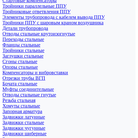
Стартовые компенсаторы
Тройники параллельные ППУ
Тройниковые ответвления ППУ
Элементы трубопровода с кабелем вывода ППУ
Тройники ППУ с шаровым краном воздушника
Детали трубопровода
Отводы стальные крутоизогнутые
Переходы стальные
Фланцы стальные
Тройники стальные
Заглушки стальные
Сгоны стальные
Опоры стальные
Компенсаторы и вибровставки
Отрезки трубы ВГП
Бочата стальные
Муфты соединительные
Отводы стальные гнутые
Резьба стальная
Хомуты стальные
Запорная арматура
Задвижки латунные
Задвижки стальные
Задвижки чугунные
Задвижки шиберные