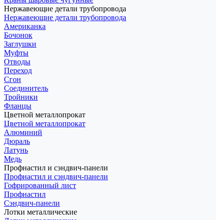
Нержавеющие детали трубопровода
Нержавеющие детали трубопровода
Американка
Бочонок
Заглушки
Муфты
Отводы
Переход
Сгон
Соединитель
Тройники
Фланцы
Цветной металлопрокат
Цветной металлопрокат
Алюминий
Дюраль
Латунь
Медь
Профнастил и сэндвич-панели
Профнастил и сэндвич-панели
Гофрированный лист
Профнастил
Сэндвич-панели
Лотки металлические