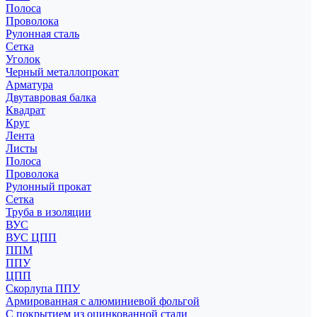
Полоса
Проволока
Рулонная сталь
Сетка
Уголок
Черный металлопрокат
Арматура
Двутавровая балка
Квадрат
Круг
Лента
Листы
Полоса
Проволока
Рулонный прокат
Сетка
Труба в изоляции
ВУС
ВУС ЦПП
ППМ
ППУ
ЦПП
Скорлупа ППУ
Армированная с алюминиевой фольгой
С покрытием из оцинкованной стали