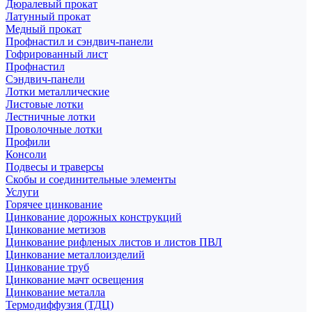
Дюралевый прокат
Латунный прокат
Медный прокат
Профнастил и сэндвич-панели
Гофрированный лист
Профнастил
Сэндвич-панели
Лотки металлические
Листовые лотки
Лестничные лотки
Проволочные лотки
Профили
Консоли
Подвесы и траверсы
Скобы и соединительные элементы
Услуги
Горячее цинкование
Цинкование дорожных конструкций
Цинкование метизов
Цинкование рифленых листов и листов ПВЛ
Цинкование металлоизделий
Цинкование труб
Цинкование мачт освещения
Цинкование металла
Термодиффузия (ТДЦ)