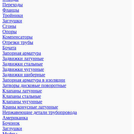
Переходы
Фланцы
Тройники
Заглушки
Сгоны
Опоры
Компенсаторы
Отрезки трубы
Бочата
Запорная арматура
Задвижки латунные
Задвижки стальные
Задвижки чугунные
Задвижки шиберные
Запорная арматура в изоляции
Затворы дисковые поворотные
Клапаны латунные
Клапаны стальные
Клапаны чугунные
Краны конусные латунные
Нержавеющие детали трубопровода
Американка
Бочонок
Заглушки
Муфты