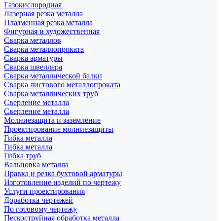
Газокислородная
Лазерная резка металла
Плазменная резка металла
Фигурная и художественная
Сварка металлов
Сварка металлопроката
Сварка арматуры
Сварка швеллера
Сварка металлической балки
Сварка листового металлопроката
Сварка металлических труб
Сверление металла
Сверление металла
Молниезащита и заземление
Проектирование молниезащиты
Гибка металла
Гибка металла
Гибка труб
Вальцовка металла
Правка и резка бухтовой арматуры
Изготовление изделий по чертежу
Услуги проектирования
Доработка чертежей
По готовому чертежу
Пескоструйная обработка металла