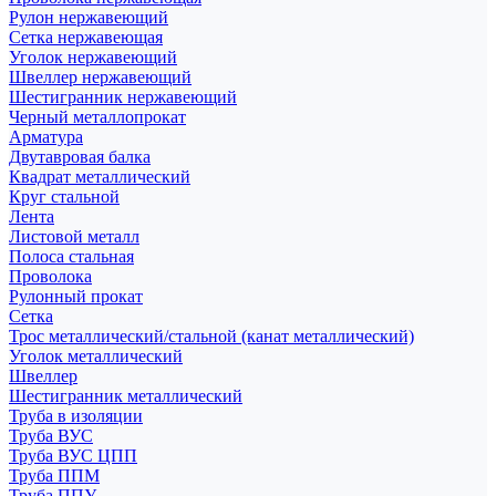
Рулон нержавеющий
Сетка нержавеющая
Уголок нержавеющий
Швеллер нержавеющий
Шестигранник нержавеющий
Черный металлопрокат
Арматура
Двутавровая балка
Квадрат металлический
Круг стальной
Лента
Листовой металл
Полоса стальная
Проволока
Рулонный прокат
Сетка
Трос металлический/стальной (канат металлический)
Уголок металлический
Швеллер
Шестигранник металлический
Труба в изоляции
Труба ВУС
Труба ВУС ЦПП
Труба ППМ
Труба ППУ