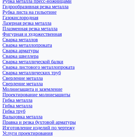
Рубка металла пресс-ножницами
Гидрообразивная резка металла
Рубка листа на гильотине
Газокислородная
Лазерная резка металла
Плазменная резка металла
Фигурная и художественная
Сварка металлов
Сварка металлопроката
Сварка арматуры
Сварка швеллера
Сварка металлической балки
Сварка листового металлопроката
Сварка металлических труб
Сверление металла
Сверление металла
Молниезащита и заземление
Проектирование молниезащиты
Гибка металла
Гибка металла
Гибка труб
Вальцовка металла
Правка и резка бухтовой арматуры
Изготовление изделий по чертежу
Услуги проектирования