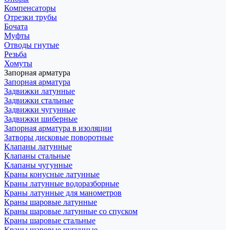
Компенсаторы
Отрезки трубы
Бочата
Муфты
Отводы гнутые
Резьба
Хомуты
Запорная арматура
Запорная арматура
Задвижки латунные
Задвижки стальные
Задвижки чугунные
Задвижки шиберные
Запорная арматура в изоляции
Затворы дисковые поворотные
Клапаны латунные
Клапаны стальные
Клапаны чугунные
Краны конусные латунные
Краны латунные водоразборные
Краны латунные для манометров
Краны шаровые латунные
Краны шаровые латунные со спуском
Краны шаровые стальные
Краны шаровые чугунные