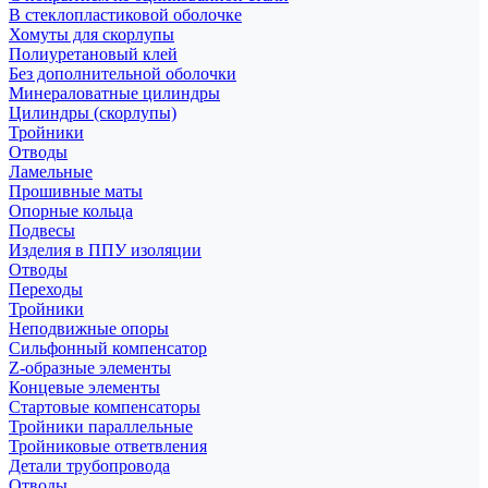
В стеклопластиковой оболочке
Хомуты для скорлупы
Полиуретановый клей
Без дополнительной оболочки
Минераловатные цилиндры
Цилиндры (скорлупы)
Тройники
Отводы
Ламельные
Прошивные маты
Опорные кольца
Подвесы
Изделия в ППУ изоляции
Отводы
Переходы
Тройники
Неподвижные опоры
Cильфонный компенсатор
Z-образные элементы
Концевые элементы
Стартовые компенсаторы
Тройники параллельные
Тройниковые ответвления
Детали трубопровода
Отводы