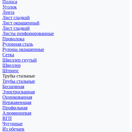
Полоса
Уголок
Лента
Лист гладкий
Лист окрашенный
Лист гладкий
Листы перфорированные
Проволока
Рулонная сталь
Рулоны окрашенные
Сетка
Швеллер гнутый
Швеллер
Штрипс
Трубы стальные
Трубы стальные
Бесшовная
Электросварная
Оцинкованная
Нержавеющая
Профильная
Алюминиевая
ВГП
Чугунные
Из обечаек