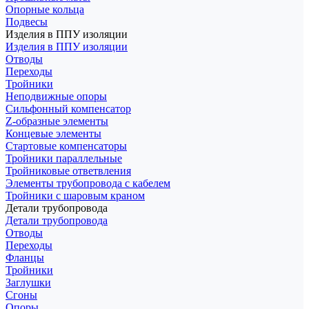
Опорные кольца
Подвесы
Изделия в ППУ изоляции
Изделия в ППУ изоляции
Отводы
Переходы
Тройники
Неподвижные опоры
Cильфонный компенсатор
Z-образные элементы
Концевые элементы
Стартовые компенсаторы
Тройники параллельные
Тройниковые ответвления
Элементы трубопровода с кабелем
Тройники с шаровым краном
Детали трубопровода
Детали трубопровода
Отводы
Переходы
Фланцы
Тройники
Заглушки
Сгоны
Опоры