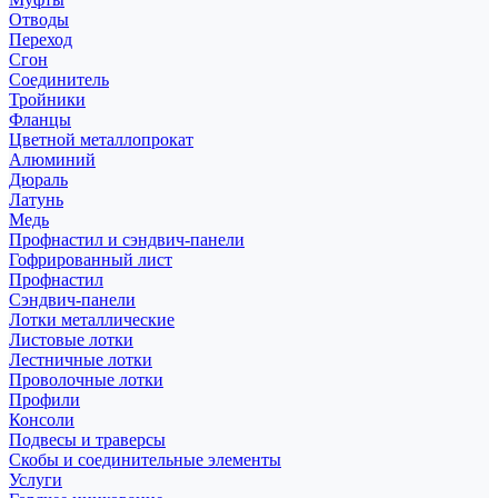
Отводы
Переход
Сгон
Соединитель
Тройники
Фланцы
Цветной металлопрокат
Алюминий
Дюраль
Латунь
Медь
Профнастил и сэндвич-панели
Гофрированный лист
Профнастил
Сэндвич-панели
Лотки металлические
Листовые лотки
Лестничные лотки
Проволочные лотки
Профили
Консоли
Подвесы и траверсы
Скобы и соединительные элементы
Услуги