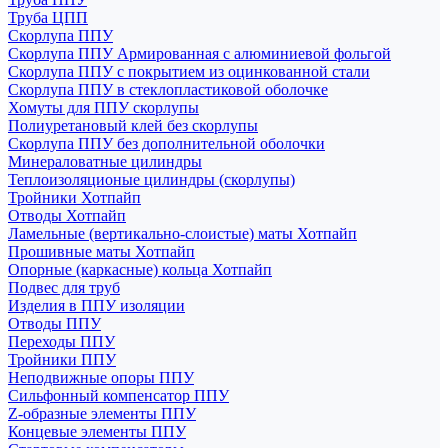
Труба ЦПП
Скорлупа ППУ
Скорлупа ППУ Армированная с алюминиевой фольгой
Скорлупа ППУ с покрытием из оцинкованной стали
Скорлупа ППУ в стеклопластиковой оболочке
Хомуты для ППУ скорлупы
Полиуретановый клей без скорлупы
Скорлупа ППУ без дополнительной оболочки
Минераловатные цилиндры
Теплоизоляционые цилиндры (скорлупы)
Тройники Хотпайп
Отводы Хотпайп
Ламельные (вертикально-слоистые) маты Хотпайп
Прошивные маты Хотпайп
Опорные (каркасные) кольца Хотпайп
Подвес для труб
Изделия в ППУ изоляции
Отводы ППУ
Переходы ППУ
Тройники ППУ
Неподвижные опоры ППУ
Cильфонный компенсатор ППУ
Z-образные элементы ППУ
Концевые элементы ППУ