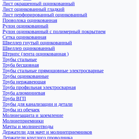
Лист окрашенный оцинкованный
Лист оцинкованный гладкий
Лист перфорированный оцинкованный
Проволока оцинкованная
Рулон оцинкованный
Рулон оцинкованный с полимерный покрытием
Сетка оцинкованная
Швеллер гнутый оцинкованный
Швеллер оцинкованный
Штрипс (лента оцинкованная )
Трубы стальные
Труба бесшовная
Трубы стальные прямошовные электросварные
Трубы оцинкованные
Труба нержавеющая
Труба профильная электросварная
Труба алюминиевая
Труба ВГП
Трубы для канализации и детали
Трубы из обечаек
Молниезащита и заземление
Молниеприемники
Мачты и молниеотводы
Держатели для мачт и молниеприемников
Держатели круглого проводника