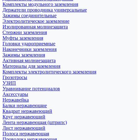
Комплекты модульного заземления
Держатели проводника универсальные
Зажимы соединительные
Электролитическое заземление
Изолированная молниезащита
Стержни заземления
Муфты заземления
Головки удароприемные
Наконечники заземления
Зажимы заземления
Активная молниезащита
Материалы для заземления
Комплекты электролитического заземления
Грозотросы
УЗИП
Уравнивание потенциалов
Аксессуары
Нержавейка
Балки нержавеющие
Квадрат нержавеющий
Круг нержавеющий
Лента нержавеющая (штрипс)
Лист нержавеющий
Полоса нержавеющая
Проволока нержавеющая