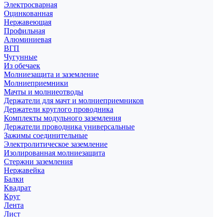
Электросварная
Оцинкованная
Нержавеющая
Профильная
Алюминиевая
ВГП
Чугунные
Из обечаек
Молниезащита и заземление
Молниеприемники
Мачты и молниеотводы
Держатели для мачт и молниеприемников
Держатели круглого проводника
Комплекты модульного заземления
Держатели проводника универсальные
Зажимы соединительные
Электролитическое заземление
Изолированная молниезащита
Стержни заземления
Нержавейка
Балки
Квадрат
Круг
Лента
Лист