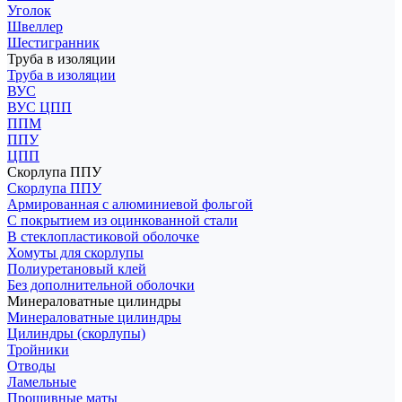
Уголок
Швеллер
Шестигранник
Труба в изоляции
Труба в изоляции
ВУС
ВУС ЦПП
ППМ
ППУ
ЦПП
Скорлупа ППУ
Скорлупа ППУ
Армированная с алюминиевой фольгой
С покрытием из оцинкованной стали
В стеклопластиковой оболочке
Хомуты для скорлупы
Полиуретановый клей
Без дополнительной оболочки
Минераловатные цилиндры
Минераловатные цилиндры
Цилиндры (скорлупы)
Тройники
Отводы
Ламельные
Прошивные маты