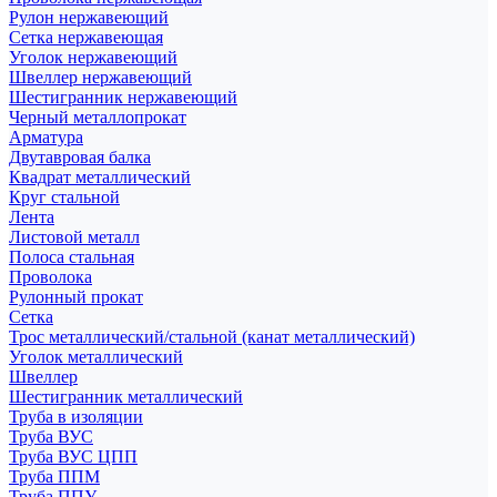
Рулон нержавеющий
Сетка нержавеющая
Уголок нержавеющий
Швеллер нержавеющий
Шестигранник нержавеющий
Черный металлопрокат
Арматура
Двутавровая балка
Квадрат металлический
Круг стальной
Лента
Листовой металл
Полоса стальная
Проволока
Рулонный прокат
Сетка
Трос металлический/стальной (канат металлический)
Уголок металлический
Швеллер
Шестигранник металлический
Труба в изоляции
Труба ВУС
Труба ВУС ЦПП
Труба ППМ
Труба ППУ