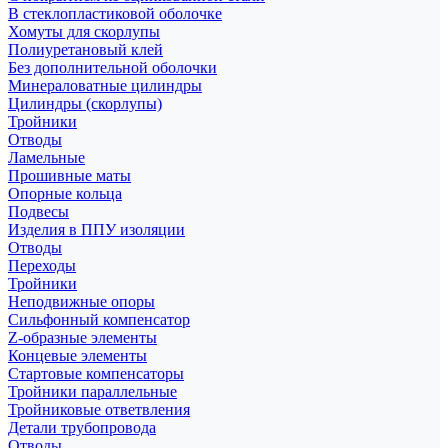
В стеклопластиковой оболочке
Хомуты для скорлупы
Полиуретановый клей
Без дополнительной оболочки
Минераловатные цилиндры
Цилиндры (скорлупы)
Тройники
Отводы
Ламельные
Прошивные маты
Опорные кольца
Подвесы
Изделия в ППУ изоляции
Отводы
Переходы
Тройники
Неподвижные опоры
Cильфонный компенсатор
Z-образные элементы
Концевые элементы
Стартовые компенсаторы
Тройники параллельные
Тройниковые ответвления
Детали трубопровода
Отводы