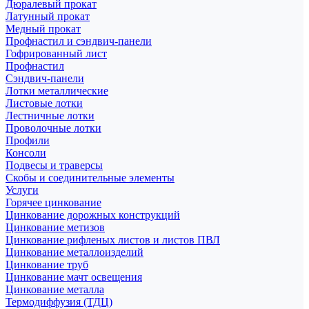
Дюралевый прокат
Латунный прокат
Медный прокат
Профнастил и сэндвич-панели
Гофрированный лист
Профнастил
Сэндвич-панели
Лотки металлические
Листовые лотки
Лестничные лотки
Проволочные лотки
Профили
Консоли
Подвесы и траверсы
Скобы и соединительные элементы
Услуги
Горячее цинкование
Цинкование дорожных конструкций
Цинкование метизов
Цинкование рифленых листов и листов ПВЛ
Цинкование металлоизделий
Цинкование труб
Цинкование мачт освещения
Цинкование металла
Термодиффузия (ТДЦ)