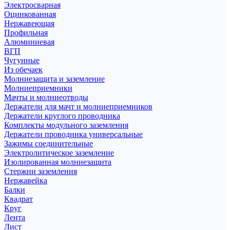
Электросварная
Оцинкованная
Нержавеющая
Профильная
Алюминиевая
ВГП
Чугунные
Из обечаек
Молниезащита и заземление
Молниеприемники
Мачты и молниеотводы
Держатели для мачт и молниеприемников
Держатели круглого проводника
Комплекты модульного заземления
Держатели проводника универсальные
Зажимы соединительные
Электролитическое заземление
Изолированная молниезащита
Стержни заземления
Нержавейка
Балки
Квадрат
Круг
Лента
Лист