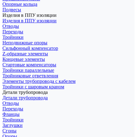
Опорные кольца
Подвесы
Изделия в ППУ изоляции
Изделия в ППУ изоляции
Отводы
Переходы
Тройники
Неподвижные опоры
Cильфонный компенсатор
Z-образные элементы
Концевые элементы
Стартовые компенсаторы
Тройники параллельные
Тройниковые ответвления
Элементы трубопровода с кабелем
Тройники с шаровым краном
Детали трубопровода
Детали трубопровода
Отводы
Переходы
Фланцы
Тройники
Заглушки
Сгоны
Опоры