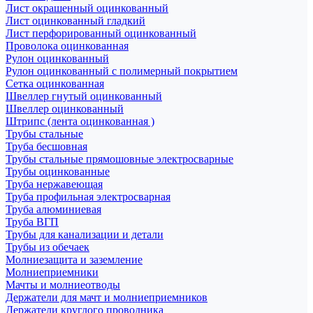
Лист окрашенный оцинкованный
Лист оцинкованный гладкий
Лист перфорированный оцинкованный
Проволока оцинкованная
Рулон оцинкованный
Рулон оцинкованный с полимерный покрытием
Сетка оцинкованная
Швеллер гнутый оцинкованный
Швеллер оцинкованный
Штрипс (лента оцинкованная )
Трубы стальные
Труба бесшовная
Трубы стальные прямошовные электросварные
Трубы оцинкованные
Труба нержавеющая
Труба профильная электросварная
Труба алюминиевая
Труба ВГП
Трубы для канализации и детали
Трубы из обечаек
Молниезащита и заземление
Молниеприемники
Мачты и молниеотводы
Держатели для мачт и молниеприемников
Держатели круглого проводника