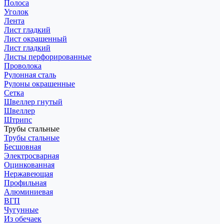
Полоса
Уголок
Лента
Лист гладкий
Лист окрашенный
Лист гладкий
Листы перфорированные
Проволока
Рулонная сталь
Рулоны окрашенные
Сетка
Швеллер гнутый
Швеллер
Штрипс
Трубы стальные
Трубы стальные
Бесшовная
Электросварная
Оцинкованная
Нержавеющая
Профильная
Алюминиевая
ВГП
Чугунные
Из обечаек