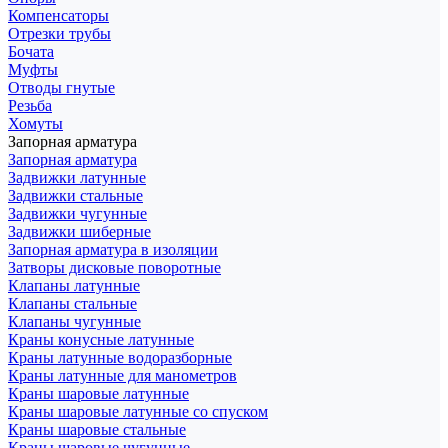
Компенсаторы
Отрезки трубы
Бочата
Муфты
Отводы гнутые
Резьба
Хомуты
Запорная арматура
Запорная арматура
Задвижки латунные
Задвижки стальные
Задвижки чугунные
Задвижки шиберные
Запорная арматура в изоляции
Затворы дисковые поворотные
Клапаны латунные
Клапаны стальные
Клапаны чугунные
Краны конусные латунные
Краны латунные водоразборные
Краны латунные для манометров
Краны шаровые латунные
Краны шаровые латунные со спуском
Краны шаровые стальные
Краны шаровые чугунные