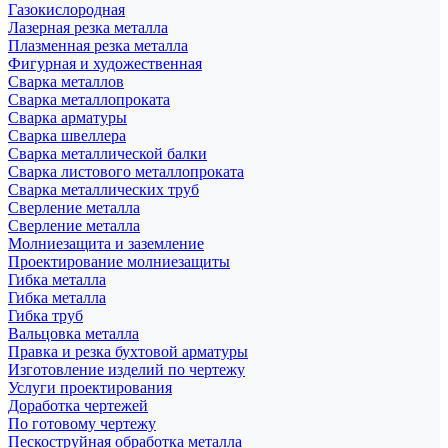
Газокислородная
Лазерная резка металла
Плазменная резка металла
Фигурная и художественная
Сварка металлов
Сварка металлопроката
Сварка арматуры
Сварка швеллера
Сварка металлической балки
Сварка листового металлопроката
Сварка металлических труб
Сверление металла
Сверление металла
Молниезащита и заземление
Проектирование молниезащиты
Гибка металла
Гибка металла
Гибка труб
Вальцовка металла
Правка и резка бухтовой арматуры
Изготовление изделий по чертежу
Услуги проектирования
Доработка чертежей
По готовому чертежу
Пескоструйная обработка металла