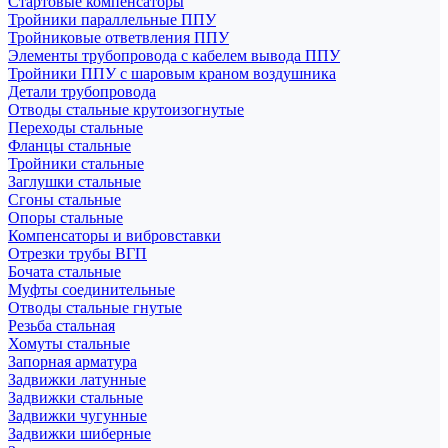
Стартовые компенсаторы
Тройники параллельные ППУ
Тройниковые ответвления ППУ
Элементы трубопровода с кабелем вывода ППУ
Тройники ППУ с шаровым краном воздушника
Детали трубопровода
Отводы стальные крутоизогнутые
Переходы стальные
Фланцы стальные
Тройники стальные
Заглушки стальные
Сгоны стальные
Опоры стальные
Компенсаторы и вибровставки
Отрезки трубы ВГП
Бочата стальные
Муфты соединительные
Отводы стальные гнутые
Резьба стальная
Хомуты стальные
Запорная арматура
Задвижки латунные
Задвижки стальные
Задвижки чугунные
Задвижки шиберные