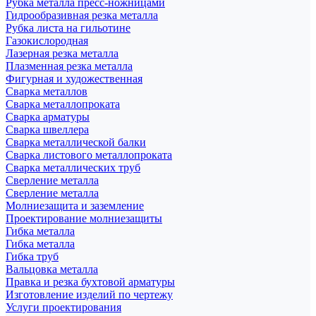
Рубка металла пресс-ножницами
Гидрообразивная резка металла
Рубка листа на гильотине
Газокислородная
Лазерная резка металла
Плазменная резка металла
Фигурная и художественная
Сварка металлов
Сварка металлопроката
Сварка арматуры
Сварка швеллера
Сварка металлической балки
Сварка листового металлопроката
Сварка металлических труб
Сверление металла
Сверление металла
Молниезащита и заземление
Проектирование молниезащиты
Гибка металла
Гибка металла
Гибка труб
Вальцовка металла
Правка и резка бухтовой арматуры
Изготовление изделий по чертежу
Услуги проектирования