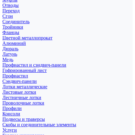
Отводы
Переход
Сгон
Соединитель
Тройники
Фланцы
Цветной металлопрокат
Алюминий
Дюраль
Латунь
Медь
Профнастил и сэндвич-панели
Гофрированный лист
Профнастил
Сэндвич-панели
Лотки металлические
Листовые лотки
Лестничные лотки
Проволочные лотки
Профили
Консоли
Подвесы и траверсы
Скобы и соединительные элементы
Услуги