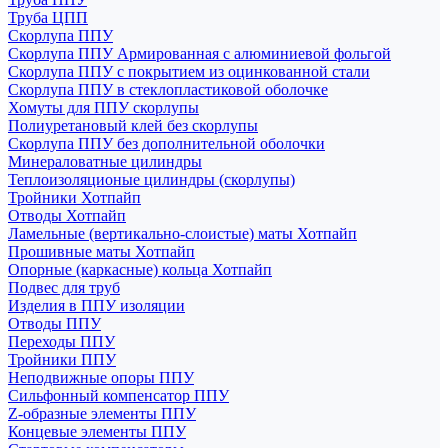
Труба ЦПП
Скорлупа ППУ
Скорлупа ППУ Армированная с алюминиевой фольгой
Скорлупа ППУ с покрытием из оцинкованной стали
Скорлупа ППУ в стеклопластиковой оболочке
Хомуты для ППУ скорлупы
Полиуретановый клей без скорлупы
Скорлупа ППУ без дополнительной оболочки
Минераловатные цилиндры
Теплоизоляционые цилиндры (скорлупы)
Тройники Хотпайп
Отводы Хотпайп
Ламельные (вертикально-слоистые) маты Хотпайп
Прошивные маты Хотпайп
Опорные (каркасные) кольца Хотпайп
Подвес для труб
Изделия в ППУ изоляции
Отводы ППУ
Переходы ППУ
Тройники ППУ
Неподвижные опоры ППУ
Cильфонный компенсатор ППУ
Z-образные элементы ППУ
Концевые элементы ППУ