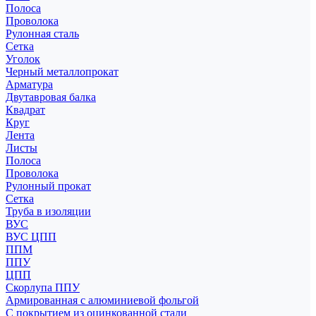
Полоса
Проволока
Рулонная сталь
Сетка
Уголок
Черный металлопрокат
Арматура
Двутавровая балка
Квадрат
Круг
Лента
Листы
Полоса
Проволока
Рулонный прокат
Сетка
Труба в изоляции
ВУС
ВУС ЦПП
ППМ
ППУ
ЦПП
Скорлупа ППУ
Армированная с алюминиевой фольгой
С покрытием из оцинкованной стали