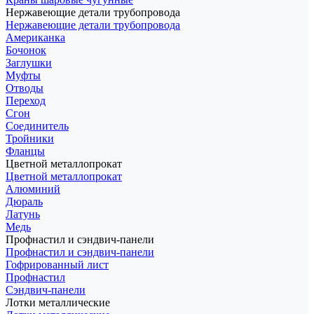
Нержавеющие детали трубопровода
Нержавеющие детали трубопровода
Американка
Бочонок
Заглушки
Муфты
Отводы
Переход
Сгон
Соединитель
Тройники
Фланцы
Цветной металлопрокат
Цветной металлопрокат
Алюминий
Дюраль
Латунь
Медь
Профнастил и сэндвич-панели
Профнастил и сэндвич-панели
Гофрированный лист
Профнастил
Сэндвич-панели
Лотки металлические