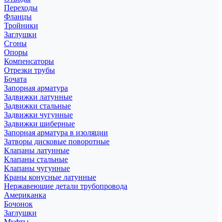
Переходы
Фланцы
Тройники
Заглушки
Сгоны
Опоры
Компенсаторы
Отрезки трубы
Бочата
Запорная арматура
Задвижки латунные
Задвижки стальные
Задвижки чугунные
Задвижки шиберные
Запорная арматура в изоляции
Затворы дисковые поворотные
Клапаны латунные
Клапаны стальные
Клапаны чугунные
Краны конусные латунные
Нержавеющие детали трубопровода
Американка
Бочонок
Заглушки
Муфты