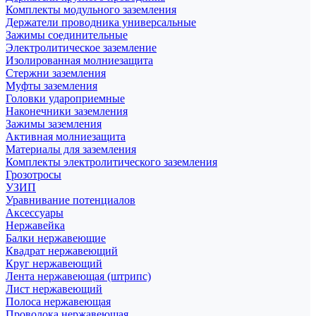
Комплекты модульного заземления
Держатели проводника универсальные
Зажимы соединительные
Электролитическое заземление
Изолированная молниезащита
Стержни заземления
Муфты заземления
Головки удароприемные
Наконечники заземления
Зажимы заземления
Активная молниезащита
Материалы для заземления
Комплекты электролитического заземления
Грозотросы
УЗИП
Уравнивание потенциалов
Аксессуары
Нержавейка
Балки нержавеющие
Квадрат нержавеющий
Круг нержавеющий
Лента нержавеющая (штрипс)
Лист нержавеющий
Полоса нержавеющая
Проволока нержавеющая