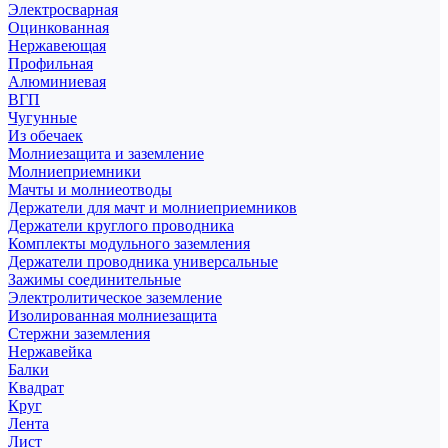
Электросварная
Оцинкованная
Нержавеющая
Профильная
Алюминиевая
ВГП
Чугунные
Из обечаек
Молниезащита и заземление
Молниеприемники
Мачты и молниеотводы
Держатели для мачт и молниеприемников
Держатели круглого проводника
Комплекты модульного заземления
Держатели проводника универсальные
Зажимы соединительные
Электролитическое заземление
Изолированная молниезащита
Стержни заземления
Нержавейка
Балки
Квадрат
Круг
Лента
Лист