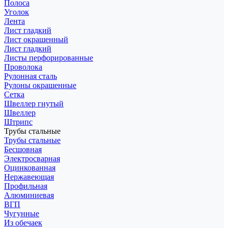
Полоса
Уголок
Лента
Лист гладкий
Лист окрашенный
Лист гладкий
Листы перфорированные
Проволока
Рулонная сталь
Рулоны окрашенные
Сетка
Швеллер гнутый
Швеллер
Штрипс
Трубы стальные
Трубы стальные
Бесшовная
Электросварная
Оцинкованная
Нержавеющая
Профильная
Алюминиевая
ВГП
Чугунные
Из обечаек