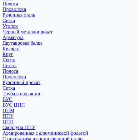
Полоса
Проволока
Рулонная сталь
Сетка
Уголок
Черный металлопрокат
Арматура
Двутавровая балка
Квадрат
Круг
Лента
Листы
Полоса
Проволока
Рулонный прокат
Сетка
Труба в изоляции
ВУС
ВУС ЦПП
ППМ
ППУ
ЦПП
Скорлупа ППУ
Армированная с алюминиевой фольгой
С покрытием из оцинкованной стали