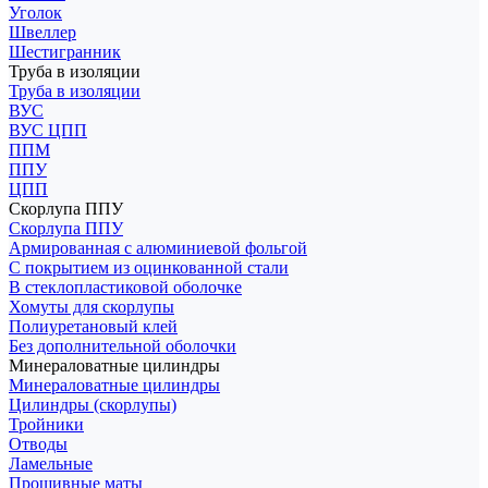
Уголок
Швеллер
Шестигранник
Труба в изоляции
Труба в изоляции
ВУС
ВУС ЦПП
ППМ
ППУ
ЦПП
Скорлупа ППУ
Скорлупа ППУ
Армированная с алюминиевой фольгой
С покрытием из оцинкованной стали
В стеклопластиковой оболочке
Хомуты для скорлупы
Полиуретановый клей
Без дополнительной оболочки
Минераловатные цилиндры
Минераловатные цилиндры
Цилиндры (скорлупы)
Тройники
Отводы
Ламельные
Прошивные маты