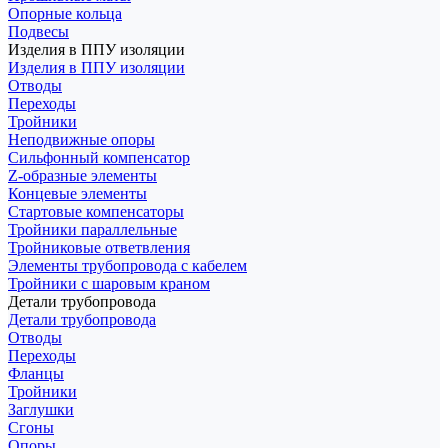
Опорные кольца
Подвесы
Изделия в ППУ изоляции
Изделия в ППУ изоляции
Отводы
Переходы
Тройники
Неподвижные опоры
Cильфонный компенсатор
Z-образные элементы
Концевые элементы
Стартовые компенсаторы
Тройники параллельные
Тройниковые ответвления
Элементы трубопровода с кабелем
Тройники с шаровым краном
Детали трубопровода
Детали трубопровода
Отводы
Переходы
Фланцы
Тройники
Заглушки
Сгоны
Опоры