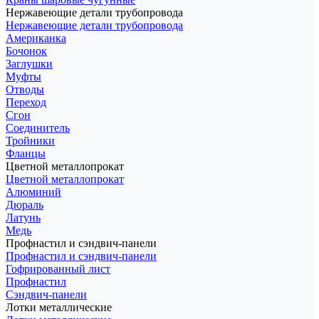
Нержавеющие детали трубопровода
Нержавеющие детали трубопровода
Американка
Бочонок
Заглушки
Муфты
Отводы
Переход
Сгон
Соединитель
Тройники
Фланцы
Цветной металлопрокат
Цветной металлопрокат
Алюминий
Дюраль
Латунь
Медь
Профнастил и сэндвич-панели
Профнастил и сэндвич-панели
Гофрированный лист
Профнастил
Сэндвич-панели
Лотки металлические