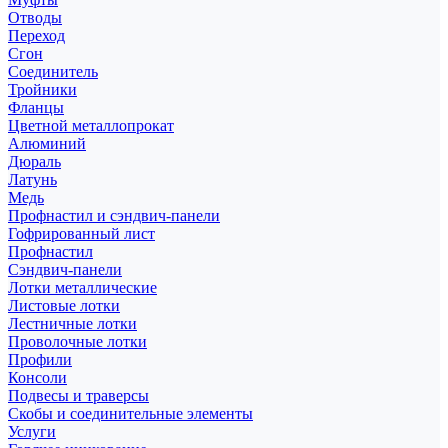
Отводы
Переход
Сгон
Соединитель
Тройники
Фланцы
Цветной металлопрокат
Алюминий
Дюраль
Латунь
Медь
Профнастил и сэндвич-панели
Гофрированный лист
Профнастил
Сэндвич-панели
Лотки металлические
Листовые лотки
Лестничные лотки
Проволочные лотки
Профили
Консоли
Подвесы и траверсы
Скобы и соединительные элементы
Услуги