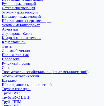
Рулон нержавеющий
Сетка нержавеющая
Уголок нержавеющий
Швеллер нержавеющий
Шестигранник нержавеющий
Черный металлопрокат
Арматура
Двутавровая балка
Квадрат металлический
Круг стальной
Лента
Листовой металл
Полоса стальная
Проволока
Рулонный прокат
Сетка
Трос металлический/стальной (канат металлический)
Уголок металлический
Швеллер
Шестигранник металлический
Труба в изоляции
Труба ВУС
Труба ВУС ЦПП
Труба ППМ
Труба ППУ