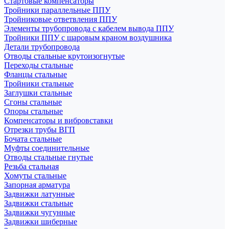
Стартовые компенсаторы
Тройники параллельные ППУ
Тройниковые ответвления ППУ
Элементы трубопровода с кабелем вывода ППУ
Тройники ППУ с шаровым краном воздушника
Детали трубопровода
Отводы стальные крутоизогнутые
Переходы стальные
Фланцы стальные
Тройники стальные
Заглушки стальные
Сгоны стальные
Опоры стальные
Компенсаторы и вибровставки
Отрезки трубы ВГП
Бочата стальные
Муфты соединительные
Отводы стальные гнутые
Резьба стальная
Хомуты стальные
Запорная арматура
Задвижки латунные
Задвижки стальные
Задвижки чугунные
Задвижки шиберные