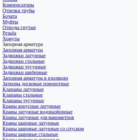
Компенсаторы
Отрезки трубы
Бочата
Муфты
Отводы гнутые
Резьба
Хомуты
Запорная арматура
Запорная арматура
Задвижки латунные
Задвижки стальные
Задвижки чугунные
Задвижки шиберные
Запорная арматура в изоляции
Затворы дисковые поворотные
Клапаны латунные
Клапаны стальные
Клапаны чугунные
Краны конусные латунные
Краны латунные водоразборные
Краны латунные для манометров
Краны шаровые латунные
Краны шаровые латунные со спуском
Краны шаровые стальные
Краны шаровые чугунные