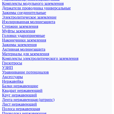
Комплекты модульного заземления
Держатели проводника универсальные
Зажимы соединительные
Электролитическое заземление
Изолированная молниезащита
Стержни заземления
Муфты заземления
Головки удароприемные
Наконечники заземления
Зажимы заземления
Активная молниезащита
Материалы для заземления
Комплекты электролитического заземления
Грозотросы
УЗИП
Уравнивание потенциалов
Аксессуары
Нержавейка
Балки нержавеющие
Квадрат нержавеющий
Круг нержавеющий
Лента нержавеющая (штрипс)
Лист нержавеющий
Полоса нержавеющая
Проволока нержавеющая