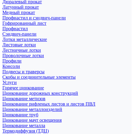
Дюралевый прокат
Латунный прокат
Медный прокат
Профнастил и сэндвич-панели
Гофрированный лист
Профнастил
Сэндвич-панели
Лотки металлические
Листовые лотки
Лестничные лотки
Проволочные лотки
Профили
Консоли
Подвесы и траверсы
Скобы и соединительные элементы
Услуги
Горячее цинкование
Цинкование дорожных конструкций
Цинкование метизов
Цинкование рифленых листов и листов ПВЛ
Цинкование металлоизделий
Цинкование труб
Цинкование мачт освещения
Цинкование металла
Термодиффузия (ТДЦ)