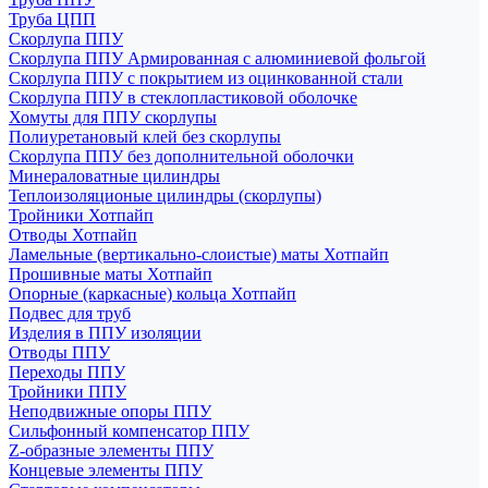
Труба ЦПП
Скорлупа ППУ
Скорлупа ППУ Армированная с алюминиевой фольгой
Скорлупа ППУ с покрытием из оцинкованной стали
Скорлупа ППУ в стеклопластиковой оболочке
Хомуты для ППУ скорлупы
Полиуретановый клей без скорлупы
Скорлупа ППУ без дополнительной оболочки
Минераловатные цилиндры
Теплоизоляционые цилиндры (скорлупы)
Тройники Хотпайп
Отводы Хотпайп
Ламельные (вертикально-слоистые) маты Хотпайп
Прошивные маты Хотпайп
Опорные (каркасные) кольца Хотпайп
Подвес для труб
Изделия в ППУ изоляции
Отводы ППУ
Переходы ППУ
Тройники ППУ
Неподвижные опоры ППУ
Cильфонный компенсатор ППУ
Z-образные элементы ППУ
Концевые элементы ППУ