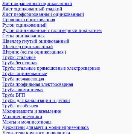
Лист окрашенный оцинкованный
Лист оцинкованный гладкий
Лист перфорированный оцинкованный
Проволока оцинкованная
Рулон оцинкованный
Рулон оцинкованный с полимерный покрытием
Сетка оцинкованная
Швеллер гнутый оцинкованный
Швеллер оцинкованный
Штрипс (лента оцинкованная )
Трубы стальные
Труба бесшовная
Трубы стальные прямошовные электросварные
Трубы оцинкованные
Труба нержавеющая
Труба профильная электросварная
Труба алюминиевая
Труба ВГП
Трубы для канализации и детали
Трубы из обечаек
Молниезащита и заземление
Молниеприемники
Мачты и молниеотводы
Держатели для мачт и молниеприемников
Держатели круглого проводника