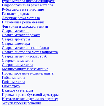
Рубка металла пресс-ножницами
Гидрообразивная резка металла
Рубка листа на гильотине
Газокислородная
Лазерная резка металла
Плазменная резка металла
Фигурная и художественная
Сварка металлов
Сварка металлопроката
Сварка арматуры
Сварка швеллера
Сварка металлической балки
Сварка листового металлопроката
Сварка металлических труб
Сверление металла
Сверление металла
Молниезащита и заземление
Проектирование молниезащиты
Гибка металла
Гибка металла
Гибка труб
Вальцовка металла
Правка и резка бухтовой арматуры
Изготовление изделий по чертежу
Услуги проектирования