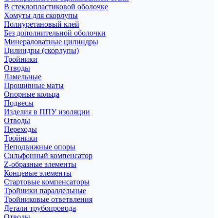
В стеклопластиковой оболочке
Хомуты для скорлупы
Полиуретановый клей
Без дополнительной оболочки
Минераловатные цилиндры
Цилиндры (скорлупы)
Тройники
Отводы
Ламельные
Прошивные маты
Опорные кольца
Подвесы
Изделия в ППУ изоляции
Отводы
Переходы
Тройники
Неподвижные опоры
Cильфонный компенсатор
Z-образные элементы
Концевые элементы
Стартовые компенсаторы
Тройники параллельные
Тройниковые ответвления
Детали трубопровода
Отводы