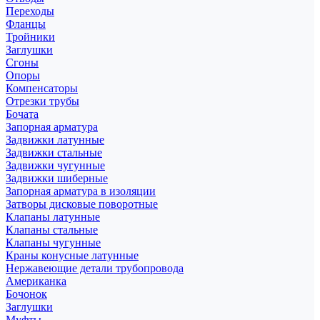
Переходы
Фланцы
Тройники
Заглушки
Сгоны
Опоры
Компенсаторы
Отрезки трубы
Бочата
Запорная арматура
Задвижки латунные
Задвижки стальные
Задвижки чугунные
Задвижки шиберные
Запорная арматура в изоляции
Затворы дисковые поворотные
Клапаны латунные
Клапаны стальные
Клапаны чугунные
Краны конусные латунные
Нержавеющие детали трубопровода
Американка
Бочонок
Заглушки
Муфты