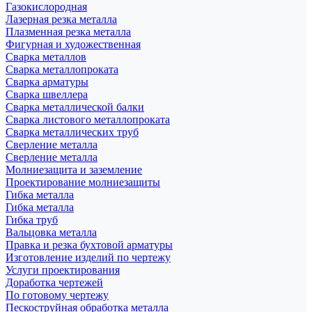
Газокислородная
Лазерная резка металла
Плазменная резка металла
Фигурная и художественная
Сварка металлов
Сварка металлопроката
Сварка арматуры
Сварка швеллера
Сварка металлической балки
Сварка листового металлопроката
Сварка металлических труб
Сверление металла
Сверление металла
Молниезащита и заземление
Проектирование молниезащиты
Гибка металла
Гибка металла
Гибка труб
Вальцовка металла
Правка и резка бухтовой арматуры
Изготовление изделий по чертежу
Услуги проектирования
Доработка чертежей
По готовому чертежу
Пескоструйная обработка металла