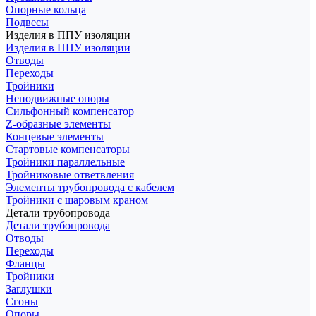
Опорные кольца
Подвесы
Изделия в ППУ изоляции
Изделия в ППУ изоляции
Отводы
Переходы
Тройники
Неподвижные опоры
Cильфонный компенсатор
Z-образные элементы
Концевые элементы
Стартовые компенсаторы
Тройники параллельные
Тройниковые ответвления
Элементы трубопровода с кабелем
Тройники с шаровым краном
Детали трубопровода
Детали трубопровода
Отводы
Переходы
Фланцы
Тройники
Заглушки
Сгоны
Опоры