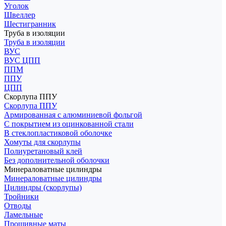
Уголок
Швеллер
Шестигранник
Труба в изоляции
Труба в изоляции
ВУС
ВУС ЦПП
ППМ
ППУ
ЦПП
Скорлупа ППУ
Скорлупа ППУ
Армированная с алюминиевой фольгой
С покрытием из оцинкованной стали
В стеклопластиковой оболочке
Хомуты для скорлупы
Полиуретановый клей
Без дополнительной оболочки
Минераловатные цилиндры
Минераловатные цилиндры
Цилиндры (скорлупы)
Тройники
Отводы
Ламельные
Прошивные маты