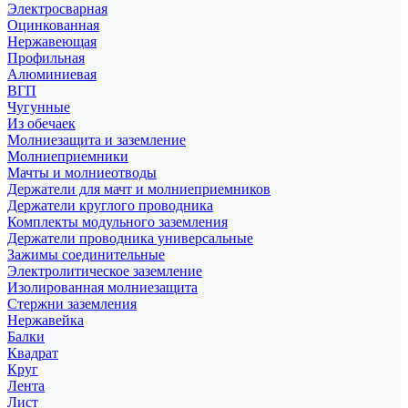
Электросварная
Оцинкованная
Нержавеющая
Профильная
Алюминиевая
ВГП
Чугунные
Из обечаек
Молниезащита и заземление
Молниеприемники
Мачты и молниеотводы
Держатели для мачт и молниеприемников
Держатели круглого проводника
Комплекты модульного заземления
Держатели проводника универсальные
Зажимы соединительные
Электролитическое заземление
Изолированная молниезащита
Стержни заземления
Нержавейка
Балки
Квадрат
Круг
Лента
Лист