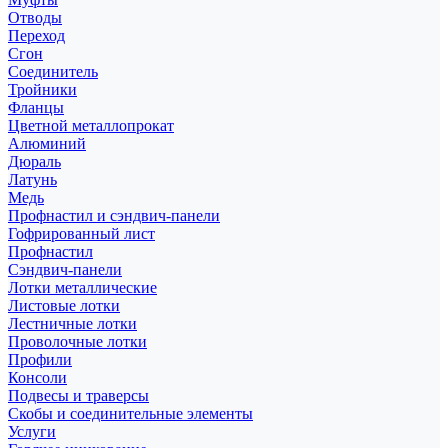
Отводы
Переход
Сгон
Соединитель
Тройники
Фланцы
Цветной металлопрокат
Алюминий
Дюраль
Латунь
Медь
Профнастил и сэндвич-панели
Гофрированный лист
Профнастил
Сэндвич-панели
Лотки металлические
Листовые лотки
Лестничные лотки
Проволочные лотки
Профили
Консоли
Подвесы и траверсы
Скобы и соединительные элементы
Услуги