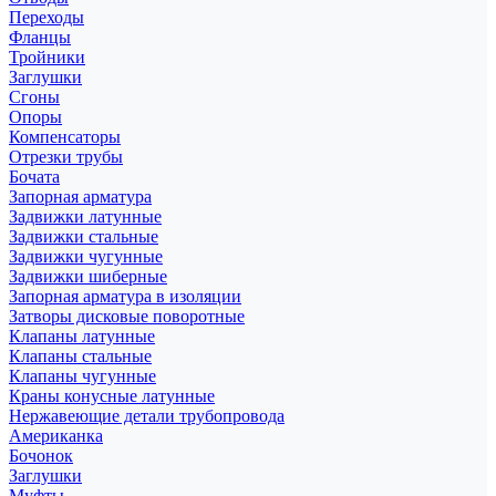
Переходы
Фланцы
Тройники
Заглушки
Сгоны
Опоры
Компенсаторы
Отрезки трубы
Бочата
Запорная арматура
Задвижки латунные
Задвижки стальные
Задвижки чугунные
Задвижки шиберные
Запорная арматура в изоляции
Затворы дисковые поворотные
Клапаны латунные
Клапаны стальные
Клапаны чугунные
Краны конусные латунные
Нержавеющие детали трубопровода
Американка
Бочонок
Заглушки
Муфты