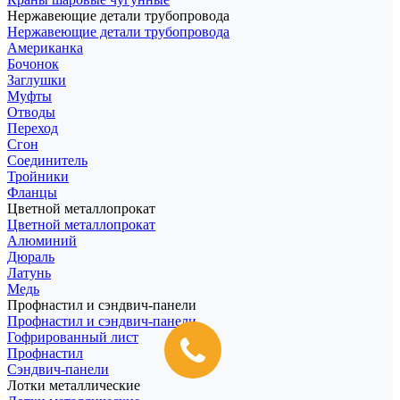
Нержавеющие детали трубопровода
Нержавеющие детали трубопровода
Американка
Бочонок
Заглушки
Муфты
Отводы
Переход
Сгон
Соединитель
Тройники
Фланцы
Цветной металлопрокат
Цветной металлопрокат
Алюминий
Дюраль
Латунь
Медь
Профнастил и сэндвич-панели
Профнастил и сэндвич-панели
Гофрированный лист
Профнастил
Сэндвич-панели
Лотки металлические