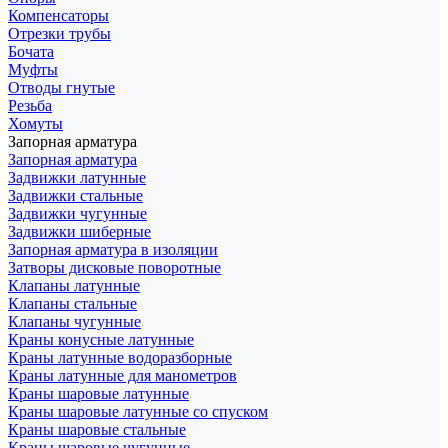
Компенсаторы
Отрезки трубы
Бочата
Муфты
Отводы гнутые
Резьба
Хомуты
Запорная арматура
Запорная арматура
Задвижки латунные
Задвижки стальные
Задвижки чугунные
Задвижки шиберные
Запорная арматура в изоляции
Затворы дисковые поворотные
Клапаны латунные
Клапаны стальные
Клапаны чугунные
Краны конусные латунные
Краны латунные водоразборные
Краны латунные для манометров
Краны шаровые латунные
Краны шаровые латунные со спуском
Краны шаровые стальные
Краны шаровые чугунные