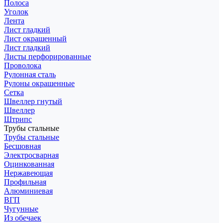
Полоса
Уголок
Лента
Лист гладкий
Лист окрашенный
Лист гладкий
Листы перфорированные
Проволока
Рулонная сталь
Рулоны окрашенные
Сетка
Швеллер гнутый
Швеллер
Штрипс
Трубы стальные
Трубы стальные
Бесшовная
Электросварная
Оцинкованная
Нержавеющая
Профильная
Алюминиевая
ВГП
Чугунные
Из обечаек