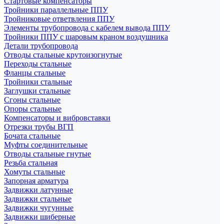
Стартовые компенсаторы
Тройники параллельные ППУ
Тройниковые ответвления ППУ
Элементы трубопровода с кабелем вывода ППУ
Тройники ППУ с шаровым краном воздушника
Детали трубопровода
Отводы стальные крутоизогнутые
Переходы стальные
Фланцы стальные
Тройники стальные
Заглушки стальные
Сгоны стальные
Опоры стальные
Компенсаторы и вибровставки
Отрезки трубы ВГП
Бочата стальные
Муфты соединительные
Отводы стальные гнутые
Резьба стальная
Хомуты стальные
Запорная арматура
Задвижки латунные
Задвижки стальные
Задвижки чугунные
Задвижки шиберные