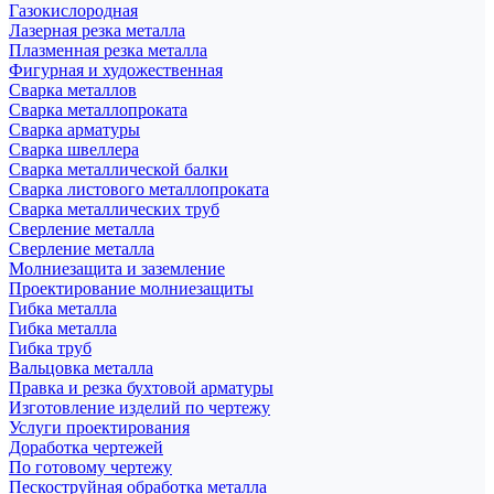
Газокислородная
Лазерная резка металла
Плазменная резка металла
Фигурная и художественная
Сварка металлов
Сварка металлопроката
Сварка арматуры
Сварка швеллера
Сварка металлической балки
Сварка листового металлопроката
Сварка металлических труб
Сверление металла
Сверление металла
Молниезащита и заземление
Проектирование молниезащиты
Гибка металла
Гибка металла
Гибка труб
Вальцовка металла
Правка и резка бухтовой арматуры
Изготовление изделий по чертежу
Услуги проектирования
Доработка чертежей
По готовому чертежу
Пескоструйная обработка металла