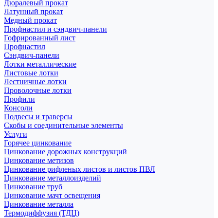
Дюралевый прокат
Латунный прокат
Медный прокат
Профнастил и сэндвич-панели
Гофрированный лист
Профнастил
Сэндвич-панели
Лотки металлические
Листовые лотки
Лестничные лотки
Проволочные лотки
Профили
Консоли
Подвесы и траверсы
Скобы и соединительные элементы
Услуги
Горячее цинкование
Цинкование дорожных конструкций
Цинкование метизов
Цинкование рифленых листов и листов ПВЛ
Цинкование металлоизделий
Цинкование труб
Цинкование мачт освещения
Цинкование металла
Термодиффузия (ТДЦ)