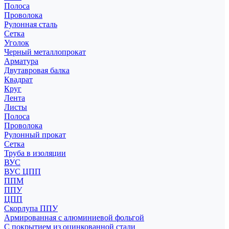
Полоса
Проволока
Рулонная сталь
Сетка
Уголок
Черный металлопрокат
Арматура
Двутавровая балка
Квадрат
Круг
Лента
Листы
Полоса
Проволока
Рулонный прокат
Сетка
Труба в изоляции
ВУС
ВУС ЦПП
ППМ
ППУ
ЦПП
Скорлупа ППУ
Армированная с алюминиевой фольгой
С покрытием из оцинкованной стали