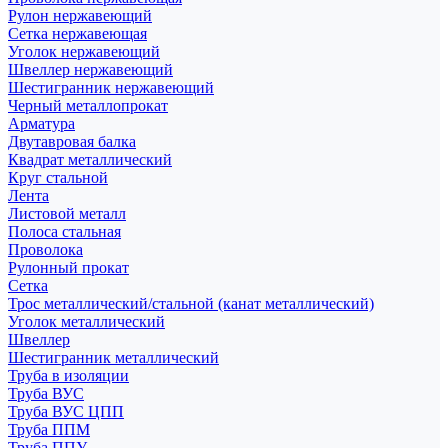
Рулон нержавеющий
Сетка нержавеющая
Уголок нержавеющий
Швеллер нержавеющий
Шестигранник нержавеющий
Черный металлопрокат
Арматура
Двутавровая балка
Квадрат металлический
Круг стальной
Лента
Листовой металл
Полоса стальная
Проволока
Рулонный прокат
Сетка
Трос металлический/стальной (канат металлический)
Уголок металлический
Швеллер
Шестигранник металлический
Труба в изоляции
Труба ВУС
Труба ВУС ЦПП
Труба ППМ
Труба ППУ