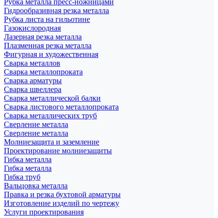
Рубка металла пресс-ножницами
Гидрообразивная резка металла
Рубка листа на гильотине
Газокислородная
Лазерная резка металла
Плазменная резка металла
Фигурная и художественная
Сварка металлов
Сварка металлопроката
Сварка арматуры
Сварка швеллера
Сварка металлической балки
Сварка листового металлопроката
Сварка металлических труб
Сверление металла
Сверление металла
Молниезащита и заземление
Проектирование молниезащиты
Гибка металла
Гибка металла
Гибка труб
Вальцовка металла
Правка и резка бухтовой арматуры
Изготовление изделий по чертежу
Услуги проектирования