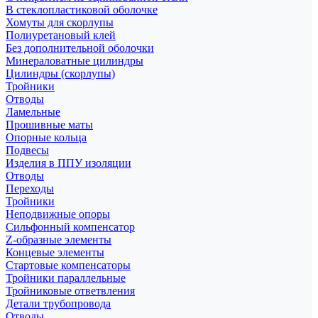
В стеклопластиковой оболочке
Хомуты для скорлупы
Полиуретановый клей
Без дополнительной оболочки
Минераловатные цилиндры
Цилиндры (скорлупы)
Тройники
Отводы
Ламельные
Прошивные маты
Опорные кольца
Подвесы
Изделия в ППУ изоляции
Отводы
Переходы
Тройники
Неподвижные опоры
Cильфонный компенсатор
Z-образные элементы
Концевые элементы
Стартовые компенсаторы
Тройники параллельные
Тройниковые ответвления
Детали трубопровода
Отводы