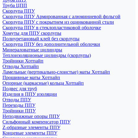
Труба ЦПП
Скорлупа ППУ
Скорлупа ППУ Армированная с алюминиевой фольгой
Скорлупа ППУ с покрытием из оцинкованной стали
Скорлупа ППУ в стеклопластиковой оболочке
Хомуты для ППУ скорлупы
Полиуретановый клей без скорлупы
Скорлупа ППУ без дополнительной оболочки
Минераловатные цилиндры
Теплоизоляционые цилиндры (скорлупы)
Тройники Хотпайп
Отводы Хотпайп
Ламельные (вертикально-слоистые) маты Хотпайп
Прошивные маты Хотпайп
Опорные (каркасные) кольца Хотпайп
Подвес для труб
Изделия в ППУ изоляции
Отводы ППУ
Переходы ППУ
Тройники ППУ
Неподвижные опоры ППУ
Cильфонный компенсатор ППУ
Z-образные элементы ППУ
Концевые элементы ППУ