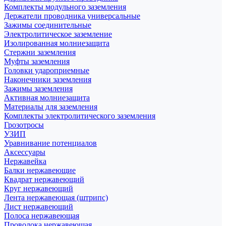
Комплекты модульного заземления
Держатели проводника универсальные
Зажимы соединительные
Электролитическое заземление
Изолированная молниезащита
Стержни заземления
Муфты заземления
Головки удароприемные
Наконечники заземления
Зажимы заземления
Активная молниезащита
Материалы для заземления
Комплекты электролитического заземления
Грозотросы
УЗИП
Уравнивание потенциалов
Аксессуары
Нержавейка
Балки нержавеющие
Квадрат нержавеющий
Круг нержавеющий
Лента нержавеющая (штрипс)
Лист нержавеющий
Полоса нержавеющая
Проволока нержавеющая