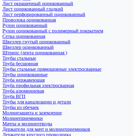
Лист окрашенный оцинкованный
Лист оцинкованный гладкий
Лист перфорированный оцинкованный
Проволока оцинкованная
Рулон оцинкованный
Рулон оцинкованный с полимерный покрытием
Сетка оцинкованная
Швеллер гнутый оцинкованный
Швеллер оцинкованный
Штрипс (лента оцинкованная )
Трубы стальные
Труба бесшовная
Трубы стальные прямошовные электросварные
Трубы оцинкованные
Труба нержавеющая
Труба профильная электросварная
Труба алюминиевая
Труба ВГП
Трубы для канализации и детали
Трубы из обечаек
Молниезащита и заземление
Молниеприемники
Мачты и молниеотводы
Держатели для мачт и молниеприемников
Держатели круглого проводника